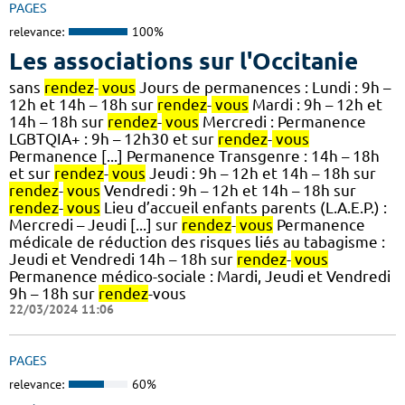
PAGES
relevance:
100%
Les associations sur l'Occitanie
sans
rendez
-
vous
Jours de permanences : Lundi : 9h –
12h et 14h – 18h sur
rendez
-
vous
Mardi : 9h – 12h et
14h – 18h sur
rendez
-
vous
Mercredi : Permanence
LGBTQIA+ : 9h – 12h30 et sur
rendez
-
vous
Permanence [...] Permanence Transgenre : 14h – 18h
et sur
rendez
-
vous
Jeudi : 9h – 12h et 14h – 18h sur
rendez
-
vous
Vendredi : 9h – 12h et 14h – 18h sur
rendez
-
vous
Lieu d’accueil enfants parents (L.A.E.P.) :
Mercredi – Jeudi [...] sur
rendez
-
vous
Permanence
médicale de réduction des risques liés au tabagisme :
Jeudi et Vendredi 14h – 18h sur
rendez
-
vous
Permanence médico-sociale : Mardi, Jeudi et Vendredi
9h – 18h sur
rendez
-vous
22/03/2024 11:06
PAGES
relevance:
60%