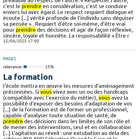
préalable au respect de l’autre. « Respecter l’autre,
c’est le
prendre
en considération, c’est se conduire
envers lui avec égard. Le respect requiert dialogue et
écoute [...] vérité profonde de l’individu sans déguiser
sa pensée » . Requiert d’être soi-même, d’être vrai
pour
prendre
des décisions et agir de façon réflexive,
sincère, loyale et honnête. La responsabilité « Être r
15/04/2025 17:00
PAGES
relevance:
15%
La formation
l'école mettra en œuvre les mesures d’aménagement
préconisées. Si
vous
vivez avec un ou des handicaps
(compatible avec l’exercice du métier),
vous
avez la
possibilité d’exposer des besoins d’adaptation de vos
[...] de la formation est de former un professionnel,
capable d'analyser toute situation de santé, de
prendre
des décisions dans les limites de son rôle et
de mener des interventions, seul et en collaboration
[...] L'agitation au réveil : une extubation au dela des
critères BULAND Sébastien Quand le Care et le