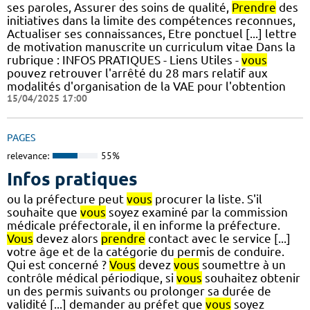
ses paroles, Assurer des soins de qualité,
Prendre
des
initiatives dans la limite des compétences reconnues,
Actualiser ses connaissances, Etre ponctuel [...] lettre
de motivation manuscrite un curriculum vitae Dans la
rubrique : INFOS PRATIQUES - Liens Utiles -
vous
pouvez retrouver l'arrêté du 28 mars relatif aux
modalités d'organisation de la VAE pour l'obtention
15/04/2025 17:00
PAGES
relevance:
55%
Infos pratiques
ou la préfecture peut
vous
procurer la liste. S'il
souhaite que
vous
soyez examiné par la commission
médicale préfectorale, il en informe la préfecture.
Vous
devez alors
prendre
contact avec le service [...]
votre âge et de la catégorie du permis de conduire.
Qui est concerné ?
Vous
devez
vous
soumettre à un
contrôle médical périodique, si
vous
souhaitez obtenir
un des permis suivants ou prolonger sa durée de
validité [...] demander au préfet que
vous
soyez