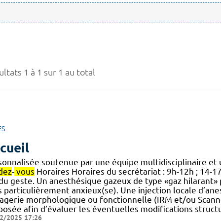
ltats 1 à 1 sur 1 au total
ES
cueil
onnalisée soutenue par une équipe multidisciplinaire et u
dez
-
vous
Horaires Horaires du secrétariat : 9h-12h ; 14-1
] du geste. Un anesthésique gazeux de type «gaz hilarant» 
 particulièrement anxieux(se). Une injection locale d’anest
magerie morphologique ou fonctionnelle (IRM et/ou Scann
posée afin d’évaluer les éventuelles modifications struct
2/2025 17:26