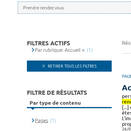
FILTRES ACTIFS
Résu
Par rubrique: Accueil
(1)
RETIRER TOUS LES FILTRES
PAG
Ac
FILTRE DE RÉSULTATS
pers
ren
Par type de contenu
[...
êtes
L’i
Pages
(1)
pro
26/0