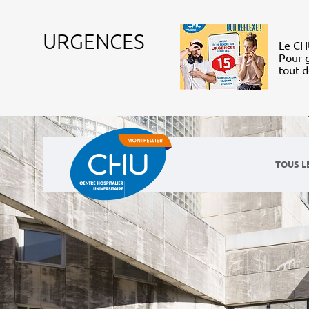
URGENCES
Le CHU
Pour g
tout 
TOUS L