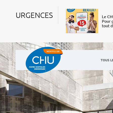
URGENCES
Le CHU
Pour g
tout 
TOUS L