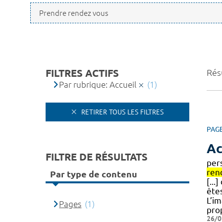
FILTRES ACTIFS
Résu
Par rubrique: Accueil
(1)
RETIRER TOUS LES FILTRES
PAG
Ac
FILTRE DE RÉSULTATS
pers
ren
Par type de contenu
[...
êtes
L’i
Pages
(1)
pro
26/0