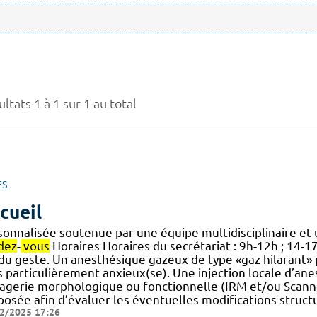
ltats 1 à 1 sur 1 au total
ES
cueil
onnalisée soutenue par une équipe multidisciplinaire et u
dez
-
vous
Horaires Horaires du secrétariat : 9h-12h ; 14-1
] du geste. Un anesthésique gazeux de type «gaz hilarant» 
 particulièrement anxieux(se). Une injection locale d’anest
magerie morphologique ou fonctionnelle (IRM et/ou Scann
posée afin d’évaluer les éventuelles modifications struct
2/2025 17:26