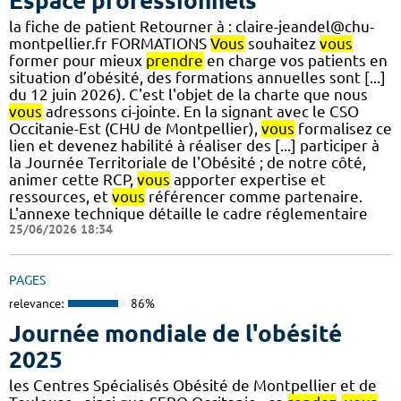
Espace professionnels
la fiche de patient Retourner à : claire-jeandel@chu-
montpellier.fr FORMATIONS
Vous
souhaitez
vous
former pour mieux
prendre
en charge vos patients en
situation d’obésité, des formations annuelles sont [...]
du 12 juin 2026). C'est l'objet de la charte que nous
vous
adressons ci-jointe. En la signant avec le CSO
Occitanie-Est (CHU de Montpellier),
vous
formalisez ce
lien et devenez habilité à réaliser des [...] participer à
la Journée Territoriale de l'Obésité ; de notre côté,
animer cette RCP,
vous
apporter expertise et
ressources, et
vous
référencer comme partenaire.
L'annexe technique détaille le cadre réglementaire
25/06/2026 18:34
PAGES
relevance:
86%
Journée mondiale de l'obésité
2025
les Centres Spécialisés Obésité de Montpellier et de