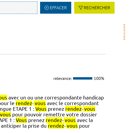
EFFACER
RECHERCHER
relevance:
100%
ous
avec un ou une correspondante handicap
pour le
rendez
-
vous
avec le correspondant
ongue ETAPE 1 :
Vous
prenez
rendez
-
vous
vous
pour pouvoir remettre votre dossier
TAPE 1 :
Vous
prenez
rendez
-
vous
avec la
anticiper la prise du
rendez
-
vous
pour