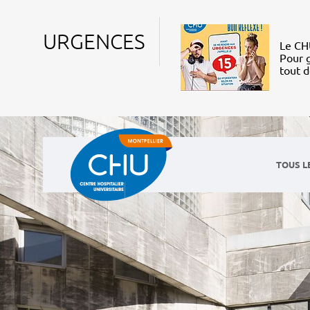
URGENCES
Le CHU
Pour g
tout 
TOUS L