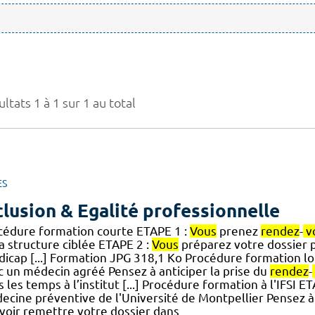
ltats 1 à 1 sur 1 au total
ES
clusion & Egalité professionnelle
cédure formation courte ETAPE 1 :
Vous
prenez
rendez
-
v
a structure ciblée ETAPE 2 :
Vous
préparez votre dossier 
dicap [...] Formation JPG 318,1 Ko Procédure formation l
c un médecin agréé Pensez à anticiper la prise du
rendez
-
 les temps à l’institut [...] Procédure formation à l'IFSI E
ecine préventive de l'Université de Montpellier Pensez à 
voir remettre votre dossier dans