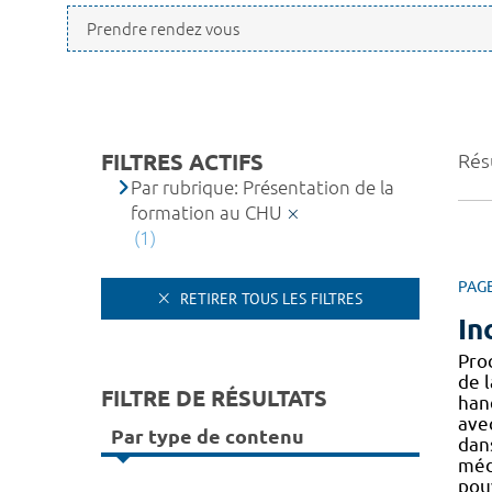
FILTRES ACTIFS
Résu
Par rubrique: Présentation de la
formation au CHU
(1)
PAG
RETIRER TOUS LES FILTRES
In
Pro
de l
FILTRE DE RÉSULTATS
han
ave
Par type de contenu
dans
méd
pou