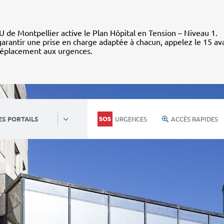
 de Montpellier active le Plan Hôpital en Tension – Niveau 1.
arantir une prise en charge adaptée à chacun, appelez le 15 av
déplacement aux urgences.
URGENCES
ACCÈS RAPIDES
ES PORTAILS