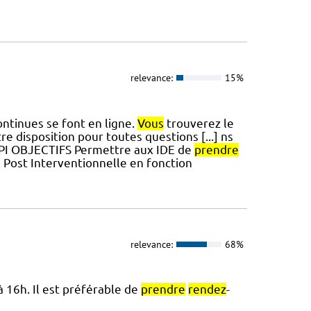
relevance:
15%
ntinues se font en ligne.
Vous
trouverez le
e disposition pour toutes questions [...] ns
SPI OBJECTIFS Permettre aux IDE de
prendre
e Post Interventionnelle en fonction
relevance:
68%
à 16h. Il est préférable de
prendre
rendez
-