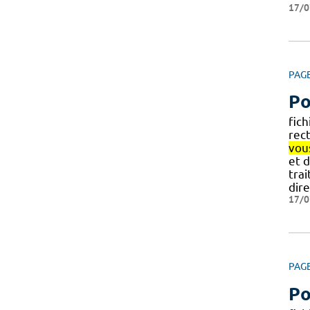
17/0
PAG
Po
fich
rect
vou
et d
tra
dir
17/0
PAG
Po