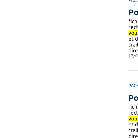
PAG
Po
fich
rect
vou
et d
tra
dir
17/0
PAG
Po
fich
rect
vou
et d
tra
dir