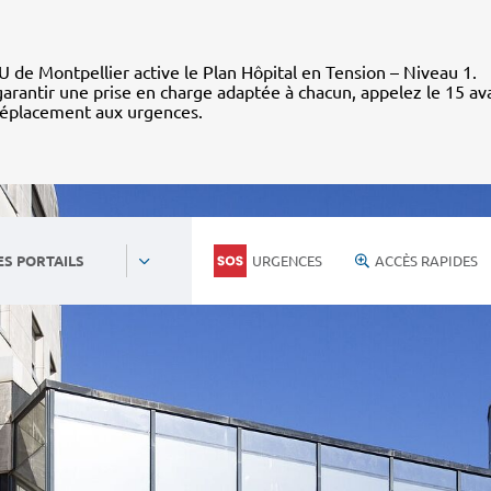
 de Montpellier active le Plan Hôpital en Tension – Niveau 1.
arantir une prise en charge adaptée à chacun, appelez le 15 av
déplacement aux urgences.
URGENCES
ACCÈS RAPIDES
ES PORTAILS