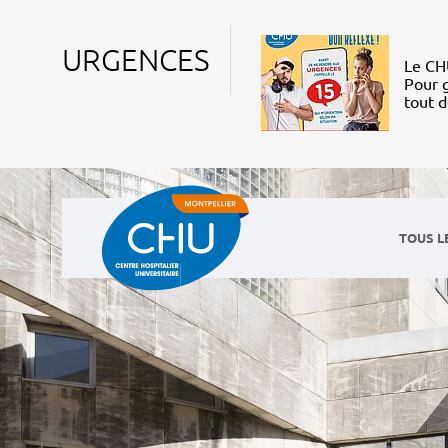
URGENCES
Le CHU
Pour g
tout 
TOUS L