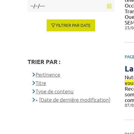
Occ
Tran
Oue
SEM
FILTRER PAR DATE
23/0
PAG
TRIER PAR :
La
Pertinence
Nut
Titre
vou
Rec
Type de contenu
som
[Date de dernière modification]
com
07/0