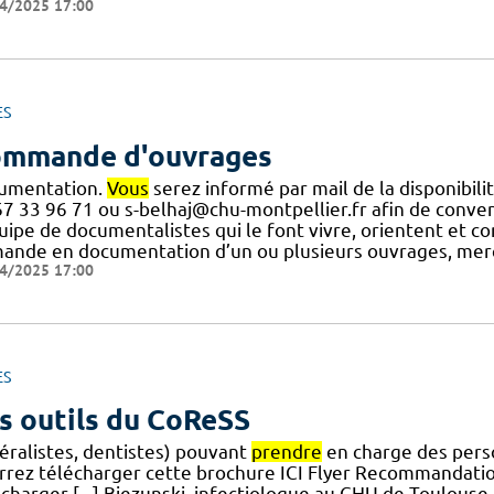
4/2025 17:00
ES
mmande d'ouvrages
umentation.
Vous
serez informé par mail de la disponibil
67 33 96 71 ou s-belhaj@chu-montpellier.fr afin de conve
uipe de documentalistes qui le font vivre, orientent et con
ande en documentation d’un ou plusieurs ouvrages, merci 
4/2025 17:00
ES
s outils du CoReSS
éralistes, dentistes) pouvant
prendre
en charge des perso
rrez télécharger cette brochure ICI Flyer Recommandatio
écharger [...] Biezunski, infectiologue au CHU de Toulou