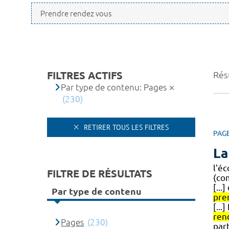
FILTRES ACTIFS
Résu
Par type de contenu: Pages
(230)
RETIRER TOUS LES FILTRES
PAG
La
l'é
FILTRE DE RÉSULTATS
(co
[...
Par type de contenu
pre
[...
ren
Pages
(230)
part