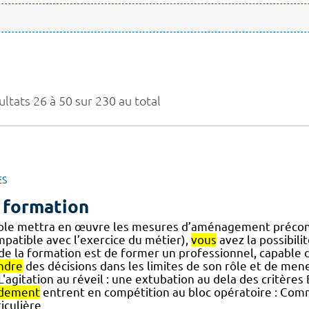
ltats 26 à 50 sur 230 au total
ES
 formation
cole mettra en œuvre les mesures d’aménagement précon
mpatible avec l’exercice du métier),
vous
avez la possibili
] de la formation est de former un professionnel, capable 
ndre
des décisions dans les limites de son rôle et de mene
] L'agitation au réveil : une extubation au dela des critè
dement
entrent en compétition au bloc opératoire : Com
iculière