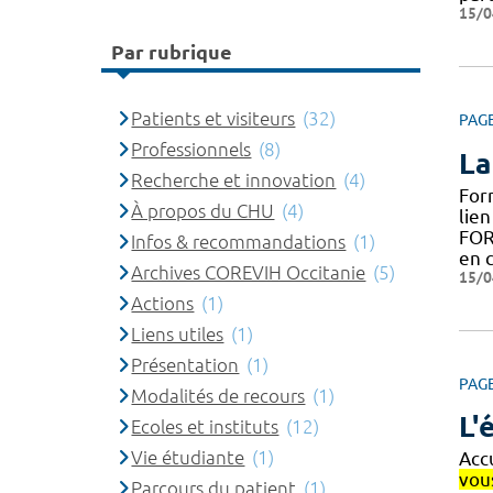
15/0
Par rubrique
Patients et visiteurs
(32)
PAG
Professionnels
(8)
La
Recherche et innovation
(4)
For
À propos du CHU
(4)
lien
FOR
Infos & recommandations
(1)
en c
Archives COREVIH Occitanie
(5)
15/0
Actions
(1)
Liens utiles
(1)
Présentation
(1)
PAG
Modalités de recours
(1)
L'
Ecoles et instituts
(12)
Vie étudiante
(1)
Accu
vou
Parcours du patient
(1)