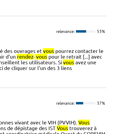
relevance:
53%
ité des ouvrages et
vous
pourrez contacter le
nir d’un
rendez
-
vous
pour le retrait [...] avec
seillent les utilisateurs. Si
vous
avez une
de cliquer sur l'un des 3 liens
relevance:
37%
nnes vivant avec le VIH (PVVIH).
Vous
ns de dépistage des IST
Vous
trouverez à
se et coordinatrice médicale Ouest du COREVIH