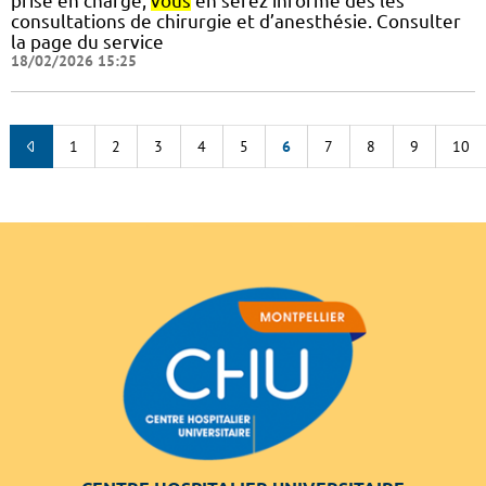
prise en charge,
vous
en serez informé dès les
consultations de chirurgie et d’anesthésie. Consulter
la page du service
18/02/2026 15:25
1
2
3
4
5
6
7
8
9
10