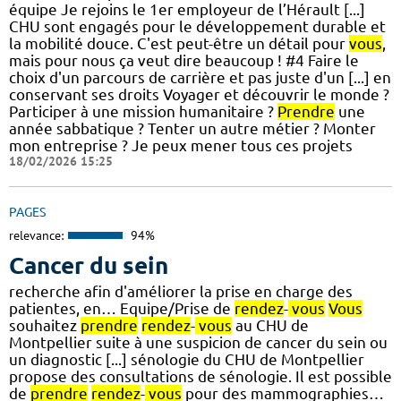
équipe Je rejoins le 1er employeur de l’Hérault [...]
CHU sont engagés pour le développement durable et
la mobilité douce. C'est peut-être un détail pour
vous
,
mais pour nous ça veut dire beaucoup ! #4 Faire le
choix d'un parcours de carrière et pas juste d'un [...] en
conservant ses droits Voyager et découvrir le monde ?
Participer à une mission humanitaire ?
Prendre
une
année sabbatique ? Tenter un autre métier ? Monter
mon entreprise ? Je peux mener tous ces projets
18/02/2026 15:25
PAGES
relevance:
94%
Cancer du sein
recherche afin d'améliorer la prise en charge des
patientes, en… Equipe/Prise de
rendez
-
vous
Vous
souhaitez
prendre
rendez
-
vous
au CHU de
Montpellier suite à une suspicion de cancer du sein ou
un diagnostic [...] sénologie du CHU de Montpellier
propose des consultations de sénologie. Il est possible
de
prendre
rendez
-
vous
pour des mammographies…