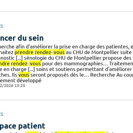
ES
ncer du sein
herche afin d'améliorer la prise en charge des patientes
haitez
prendre
rendez
-
vous
au CHU de Montpellier suite 
nostic [...] sénologie du CHU de Montpellier propose des 
ndre
rendez
-
vous
pour des mammographies… Traitements 
e en charge [...] soins et soutiens permettant d’améliorer 
hes. Ils
vous
seront proposés dès le… Recherche Au cours
tement développé
2/2026 15:25
ES
pace patient