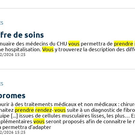
ES
fre de soins
nnuaire des médecins du CHU
vous
permettra de
prendre
e hospitalisation.
Vous
y trouverez la description des di
2/2026 15:25
ES
bromes
ourir à des traitements médicaux et non médicaux : chir
haitez
prendre
rendez
-
vous
suite à un diagnostic de fibr
uipe [...] issues de cellules musculaires lisses, les plus
plémentaires
vous
seront proposés afin de connaitre le n
a permettra d'adapter
2/2026 15:25