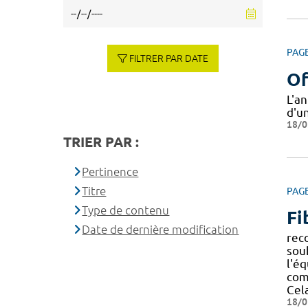
PAG
FILTRER PAR DATE
Of
L'a
d'un
18/0
TRIER PAR :
Pertinence
Titre
PAG
Type de contenu
Fi
Date de dernière modification
rec
sou
l'éq
com
Cel
18/0