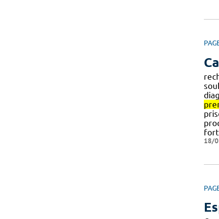
PAG
Ca
rec
sou
diag
pre
pris
proc
for
18/0
PAG
Es