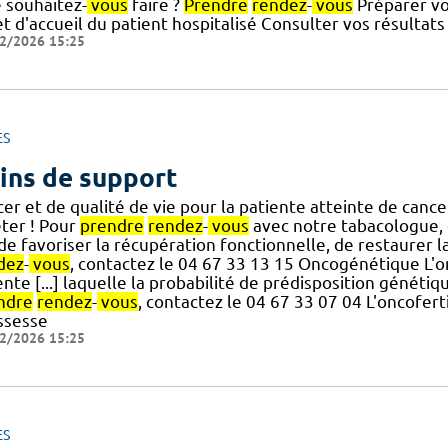
 souhaitez-
vous
faire ?
Prendre
rendez
-
vous
Préparer vo
et d'accueil du patient hospitalisé Consulter vos résultat
2/2026 15:25
ES
ins de support
er et de qualité de vie pour la patiente atteinte de cance
êter ! Pour
prendre
rendez
-
vous
avec notre tabacologue, 
] de favoriser la récupération fonctionnelle, de restaurer
dez
-
vous
, contactez le 04 67 33 13 15 Oncogénétique L'o
nte [...] laquelle la probabilité de prédisposition génétiqu
ndre
rendez
-
vous
, contactez le 04 67 33 07 04 L'oncoferti
ssesse
2/2026 15:25
ES