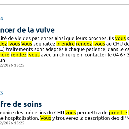
ES
ncer de la vulve
ité de vie des patientes ainsi que leurs proches. Ils
vous
s
dez
-
vous
Vous
souhaitez
prendre
rendez
-
vous
au CHU de 
[...] traitements sont adaptés à chaque patiente, dans le
ndre
rendez
-
vous
avec un chirurgien, contacter le 04 67 
 un
2/2026 15:25
ES
fre de soins
nnuaire des médecins du CHU
vous
permettra de
prendre
e hospitalisation.
Vous
y trouverez la description des di
2/2026 15:25