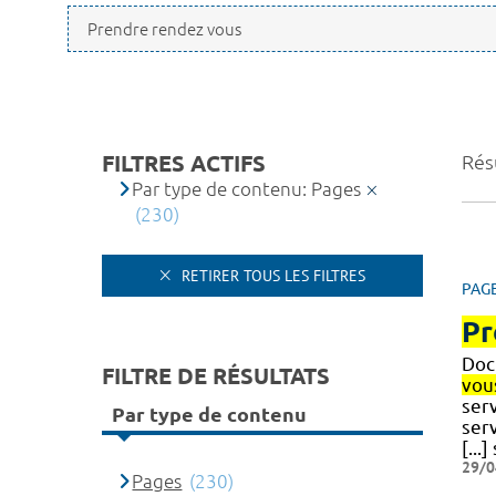
FILTRES ACTIFS
Résu
Par type de contenu: Pages
(230)
RETIRER TOUS LES FILTRES
PAG
Pr
Doct
FILTRE DE RÉSULTATS
vou
serv
Par type de contenu
serv
[...
29/0
Pages
(230)