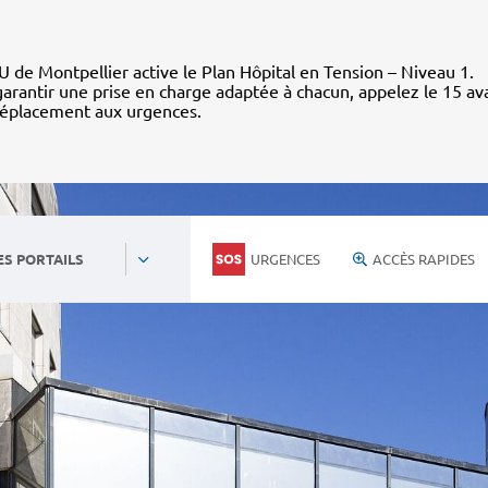
 de Montpellier active le Plan Hôpital en Tension – Niveau 1.
arantir une prise en charge adaptée à chacun, appelez le 15 av
déplacement aux urgences.
URGENCES
ACCÈS RAPIDES
ES PORTAILS