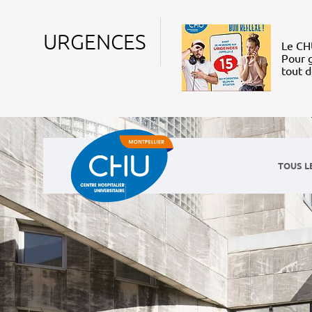
URGENCES
Le CHU
Pour g
tout 
TOUS L