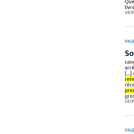
Que
livr
18/0
PAG
So
canc
arr
[...
ren
réce
pre
gro
18/0
PAG