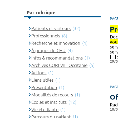
Par rubrique
PAG
Pr
Patients et visiteurs
(32)
Professionnels
(8)
Doct
vou
Recherche et innovation
(4)
serv
À propos du CHU
(4)
serv
[...
Infos & recommandations
(1)
29/0
Archives COREVIH Occitanie
(5)
Actions
(1)
Liens utiles
(1)
Présentation
(1)
PAG
Modalités de recours
(1)
Of
Ecoles et instituts
(12)
Rad
Vie étudiante
(1)
18/0
Parcours du patient
(1)