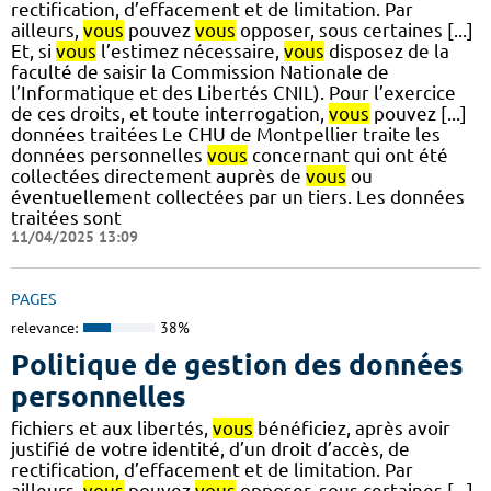
rectification, d’effacement et de limitation. Par
ailleurs,
vous
pouvez
vous
opposer, sous certaines [...]
Et, si
vous
l’estimez nécessaire,
vous
disposez de la
faculté de saisir la Commission Nationale de
l’Informatique et des Libertés CNIL). Pour l’exercice
de ces droits, et toute interrogation,
vous
pouvez [...]
données traitées Le CHU de Montpellier traite les
données personnelles
vous
concernant qui ont été
collectées directement auprès de
vous
ou
éventuellement collectées par un tiers. Les données
traitées sont
11/04/2025 13:09
PAGES
relevance:
38%
Politique de gestion des données
personnelles
fichiers et aux libertés,
vous
bénéficiez, après avoir
justifié de votre identité, d’un droit d’accès, de
rectification, d’effacement et de limitation. Par
ailleurs,
vous
pouvez
vous
opposer, sous certaines [...]