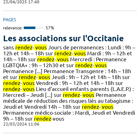
23/04/2025 17:40
PAGES
relevance:
57%
Les associations sur l'Occitanie
sans
rendez
-
vous
Jours de permanences : Lundi : 9h –
12h et 14h – 18h sur
rendez
-
vous
Mardi : 9h – 12h et
14h – 18h sur
rendez
-
vous
Mercredi : Permanence
LGBTQIA+ : 9h – 12h30 et sur
rendez
-
vous
Permanence [...] Permanence Transgenre : 14h – 18h
et sur
rendez
-
vous
Jeudi : 9h – 12h et 14h – 18h sur
rendez
-
vous
Vendredi : 9h – 12h et 14h – 18h sur
rendez
-
vous
Lieu d’accueil enfants parents (L.A.E.P.) :
Mercredi – Jeudi [...] sur
rendez
-
vous
Permanence
médicale de réduction des risques liés au tabagisme :
Jeudi et Vendredi 14h – 18h sur
rendez
-
vous
Permanence médico-sociale : Mardi, Jeudi et Vendredi
9h – 18h sur
rendez
-vous
22/03/2024 11:06