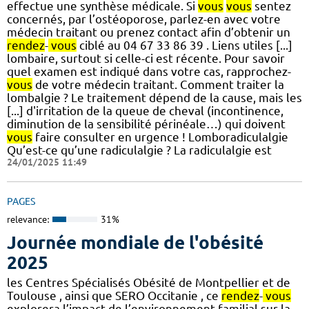
effectue une synthèse médicale. Si
vous
vous
sentez
concernés, par l’ostéoporose, parlez-en avec votre
médecin traitant ou prenez contact afin d’obtenir un
rendez
-
vous
ciblé au 04 67 33 86 39 . Liens utiles [...]
lombaire, surtout si celle-ci est récente. Pour savoir
quel examen est indiqué dans votre cas, rapprochez-
vous
de votre médecin traitant. Comment traiter la
lombalgie ? Le traitement dépend de la cause, mais les
[...] d'irritation de la queue de cheval (incontinence,
diminution de la sensibilité périnéale…) qui doivent
vous
faire consulter en urgence ! Lomboradiculalgie
Qu’est-ce qu’une radiculalgie ? La radiculalgie est
24/01/2025 11:49
PAGES
relevance:
31%
Journée mondiale de l'obésité
2025
les Centres Spécialisés Obésité de Montpellier et de
Toulouse , ainsi que SERO Occitanie , ce
rendez
-
vous
explorera l’impact de l’environnement familial sur la