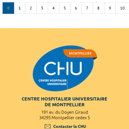
1
2
3
4
5
6
7
8
9
10
CENTRE HOSPITALIER UNIVERSITAIRE
DE MONTPELLIER
191 av. du Doyen Giraud
34295 Montpellier cedex 5
Contacter le CHU