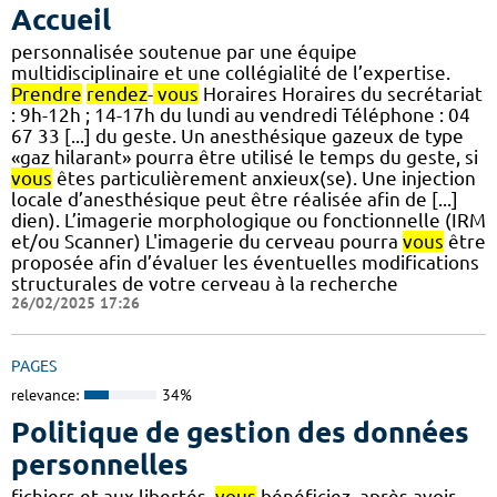
Accueil
personnalisée soutenue par une équipe
multidisciplinaire et une collégialité de l’expertise.
Prendre
rendez
-
vous
Horaires Horaires du secrétariat
: 9h-12h ; 14-17h du lundi au vendredi Téléphone : 04
67 33 [...] du geste. Un anesthésique gazeux de type
«gaz hilarant» pourra être utilisé le temps du geste, si
vous
êtes particulièrement anxieux(se). Une injection
locale d’anesthésique peut être réalisée afin de [...]
dien). L’imagerie morphologique ou fonctionnelle (IRM
et/ou Scanner) L'imagerie du cerveau pourra
vous
être
proposée afin d’évaluer les éventuelles modifications
structurales de votre cerveau à la recherche
26/02/2025 17:26
PAGES
relevance:
34%
Politique de gestion des données
personnelles
fichiers et aux libertés,
vous
bénéficiez, après avoir