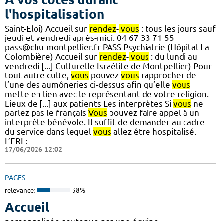
l'hospitalisation
Saint-Eloi) Accueil sur
rendez
-
vous
: tous les jours sauf
jeudi et vendredi après-midi. 04 67 33 71 55
pass@chu-montpellier.fr PASS Psychiatrie (Hôpital La
Colombière) Accueil sur
rendez
-
vous
: du lundi au
vendredi [...] Culturelle Israélite de Montpellier) Pour
tout autre culte,
vous
pouvez
vous
rapprocher de
l’une des aumôneries ci-dessus afin qu’elle
vous
mette en lien avec le représentant de votre religion.
Lieux de [...] aux patients Les interprètes Si
vous
ne
parlez pas le français
Vous
pouvez faire appel à un
interprète bénévole. Il suffit de demander au cadre
du service dans lequel
vous
allez être hospitalisé.
L’ERI :
17/06/2026 12:02
PAGES
relevance:
38%
Accueil