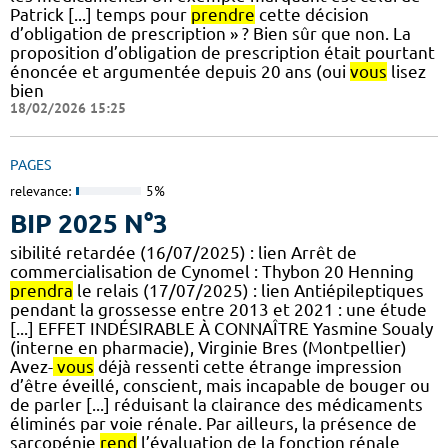
Patrick [...] temps pour
prendre
cette décision
d’obligation de prescription » ? Bien sûr que non. La
proposition d’obligation de prescription était pourtant
énoncée et argumentée depuis 20 ans (oui
vous
lisez
bien
18/02/2026 15:25
PAGES
relevance:
5%
BIP 2025 N°3
sibilité retardée (16/07/2025) : lien Arrêt de
commercialisation de Cynomel : Thybon 20 Henning
prendra
le relais (17/07/2025) : lien Antiépileptiques
pendant la grossesse entre 2013 et 2021 : une étude
[...] EFFET INDÉSIRABLE À CONNAÎTRE Yasmine Soualy
(interne en pharmacie), Virginie Bres (Montpellier)
Avez-
vous
déjà ressenti cette étrange impression
d’être éveillé, conscient, mais incapable de bouger ou
de parler [...] réduisant la clairance des médicaments
éliminés par voie rénale. Par ailleurs, la présence de
sarcopénie
rend
l’évaluation de la fonction rénale