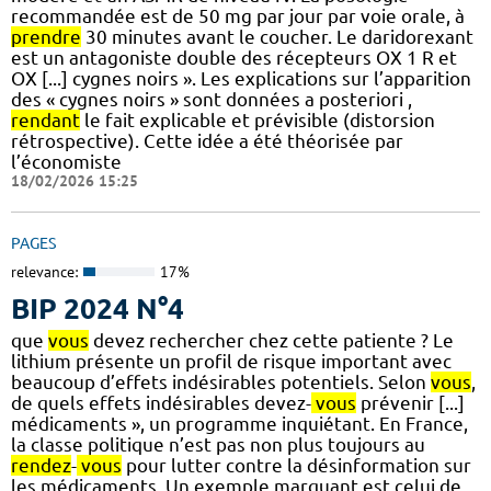
recommandée est de 50 mg par jour par voie orale, à
prendre
30 minutes avant le coucher. Le daridorexant
est un antagoniste double des récepteurs OX 1 R et
OX [...] cygnes noirs ». Les explications sur l’apparition
des « cygnes noirs » sont données a posteriori ,
rendant
le fait explicable et prévisible (distorsion
rétrospective). Cette idée a été théorisée par
l’économiste
18/02/2026 15:25
PAGES
relevance:
17%
BIP 2024 N°4
que
vous
devez rechercher chez cette patiente ? Le
lithium présente un profil de risque important avec
beaucoup d’effets indésirables potentiels. Selon
vous
,
de quels effets indésirables devez-
vous
prévenir [...]
médicaments », un programme inquiétant. En France,
la classe politique n’est pas non plus toujours au
rendez
-
vous
pour lutter contre la désinformation sur
les médicaments. Un exemple marquant est celui de