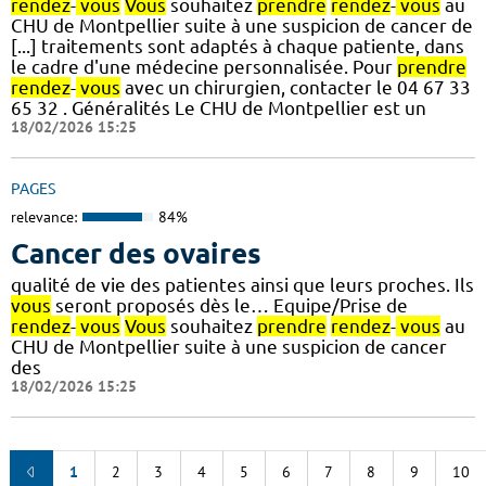
rendez
-
vous
Vous
souhaitez
prendre
rendez
-
vous
au
CHU de Montpellier suite à une suspicion de cancer de
[...] traitements sont adaptés à chaque patiente, dans
le cadre d'une médecine personnalisée. Pour
prendre
rendez
-
vous
avec un chirurgien, contacter le 04 67 33
65 32 . Généralités Le CHU de Montpellier est un
18/02/2026 15:25
PAGES
relevance:
84%
Cancer des ovaires
qualité de vie des patientes ainsi que leurs proches. Ils
vous
seront proposés dès le… Equipe/Prise de
rendez
-
vous
Vous
souhaitez
prendre
rendez
-
vous
au
CHU de Montpellier suite à une suspicion de cancer
des
18/02/2026 15:25
1
2
3
4
5
6
7
8
9
10