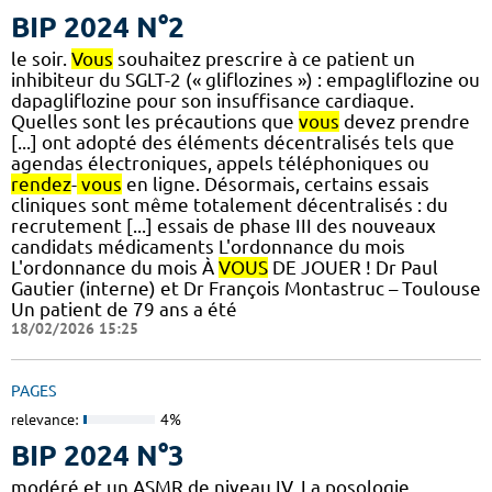
BIP 2024 N°2
le soir.
Vous
souhaitez prescrire à ce patient un
inhibiteur du SGLT-2 (« gliflozines ») : empagliflozine ou
dapagliflozine pour son insuffisance cardiaque.
Quelles sont les précautions que
vous
devez prendre
[...] ont adopté des éléments décentralisés tels que
agendas électroniques, appels téléphoniques ou
rendez
-
vous
en ligne. Désormais, certains essais
cliniques sont même totalement décentralisés : du
recrutement [...] essais de phase III des nouveaux
candidats médicaments L'ordonnance du mois
L'ordonnance du mois À
VOUS
DE JOUER ! Dr Paul
Gautier (interne) et Dr François Montastruc – Toulouse
Un patient de 79 ans a été
18/02/2026 15:25
PAGES
relevance:
4%
BIP 2024 N°3
modéré et un ASMR de niveau IV. La posologie