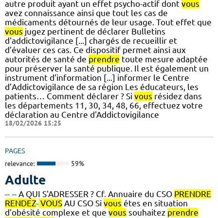
autre produit ayant un effet psycho-actif dont
vous
avez connaissance ainsi que tout les cas de
médicaments détournés de leur usage. Tout effet que
vous
jugez pertinent de déclarer Bulletins
d'addictovigilance [...] chargés de recueillir et
d’évaluer ces cas. Ce dispositif permet ainsi aux
autorités de santé de
prendre
toute mesure adaptée
pour préserver la santé publique. Il est également un
instrument d’information [...] informer le Centre
d’Addictovigilance de sa région Les éducateurs, les
patients… Comment déclarer ? Si
vous
résidez dans
les départements 11, 30, 34, 48, 66, effectuez votre
déclaration au Centre d'Addictovigilance
18/02/2026 15:25
PAGES
relevance:
59%
Adulte
-- -- A QUI S'ADRESSER ? Cf. Annuaire du CSO
PRENDRE
RENDEZ
-
VOUS
AU CSO Si
vous
êtes en situation
d'obésité complexe et que
vous
souhaitez
prendre