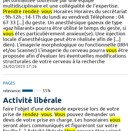
personnalisée soutenue par une équipe
multidisciplinaire et une collégialité de l’expertise.
Prendre
rendez
-
vous
Horaires Horaires du secrétariat
: 9h-12h ; 14-17h du lundi au vendredi Téléphone : 04
67 33 [...] du geste. Un anesthésique gazeux de type
«gaz hilarant» pourra être utilisé le temps du geste, si
vous
êtes particulièrement anxieux(se). Une injection
locale d’anesthésique peut être réalisée afin de [...]
dien). L’imagerie morphologique ou fonctionnelle (IRM
et/ou Scanner) L'imagerie du cerveau pourra
vous
être
proposée afin d’évaluer les éventuelles modifications
structurales de votre cerveau à la recherche
26/02/2025 17:26
PAGES
relevance:
55%
Activité libérale
faire l’objet d’une demande expresse lors de votre
prise de
rendez
-
vous
.
Vous
pouvez demander un
devis de votre prise en charge. Les honoraires
vous
seront alors communiqués et figureront sur votre
feuille [...] Activité libérale
Vous
pouvez être soigné