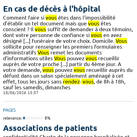
En cas de décès à l'hôpital
Comment faire si
vous
êtes dans l’impossibilité
d’établir un tel document mais que
vous
êtes
conscient ? Il
vous
suffit de demander à deux témoins,
dont votre personne de confiance si
vous
en avez
désigné [...] funéraire de votre choix. Domicile.
Vous
sollicite pour renseigner les premiers formulaires
administratifs
Vous
remet les documents
d’informations utiles
Vous
pouvez
vous
recueillir
auprès de votre proche [...] partir du 4ème jour. A
votre demande,
vous
pouvez
vous
recueillir auprès du
défunt dans un salon spécialement aménagé à cet
effet, tous les jours sans
rendez
-
vous
, de 8h à 18h,
sauf les samedis, dimanches
18/06/2026 15:57
PAGES
relevance:
8%
Associations de patients
confidentialité Charte de la personne hospitalisée et