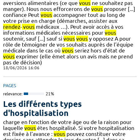
aversions alimentaires (ce que
vous
ne souhaitez pas
manger). Nous nous efforcerons de
vous
proposer [...]
confiance Peut
vous
accompagner tout au long de
votre prise en charge (démarches, assister aux
rendez
-
vous
médicaux …). Peut avoir accès à vos
informations médicales nécessaires pour
vous
soutenir, sauf [...] sauf si
vous
vous
y opposez A pour
rôle de témoigner de vos souhaits auprès de l’équipe
médicale dans le cas où
vous
seriez hors d’état de
vous
exprimer (elle émet alors un avis mais ne prend
pas de décision)
18/06/2026 16:06
PAGES
relevance:
21%
Les différents types
d'hospitalisation
charge en fonction de votre âge ou de la raison pour
laquelle
vous
êtes hospitalisé. Si votre hospitalisation
est fixée à l’avance :
vous
pouvez constituer votre
dossier, sans attendre le jour de votre [...] dans sa