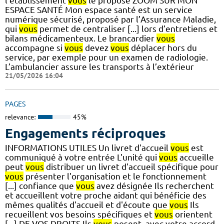
l’établissement
vous
le propose ZOOM SUR MON
ESPACE SANTÉ Mon espace santé est un service
numérique sécurisé, proposé par l’Assurance Maladie,
qui
vous
permet de centraliser [...] lors d’entretiens et
bilans médicamenteux. Le brancardier
vous
accompagne si
vous
devez
vous
déplacer hors du
service, par exemple pour un examen de radiologie.
L’ambulancier assure les transports à l’extérieur
21/05/2026 16:04
PAGES
relevance:
45%
Engagements réciproques
INFORMATIONS UTILES Un livret d'accueil
vous
est
communiqué à votre entrée L'unité qui
vous
accueille
peut
vous
distribuer un livret d'accueil spécifique pour
vous
présenter l'organisation et le fonctionnement
[...] confiance que
vous
avez désignée Ils recherchent
et accueillent votre proche aidant qui bénéficie des
mêmes qualités d'accueil et d'écoute que
vous
Ils
recueillent vos besoins spécifiques et
vous
orientent
[...] DE VOS DROITS Ils
vous
posent, avec votre accord,