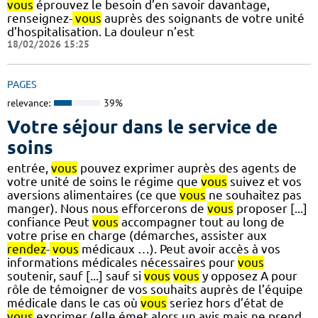
vous
éprouvez le besoin d’en savoir davantage,
renseignez-
vous
auprès des soignants de votre unité
d’hospitalisation. La douleur n’est
18/02/2026 15:25
PAGES
relevance:
39%
Votre séjour dans le service de
soins
entrée,
vous
pouvez exprimer auprès des agents de
votre unité de soins le régime que
vous
suivez et vos
aversions alimentaires (ce que
vous
ne souhaitez pas
manger). Nous nous efforcerons de
vous
proposer [...]
confiance Peut
vous
accompagner tout au long de
votre prise en charge (démarches, assister aux
rendez
-
vous
médicaux …). Peut avoir accès à vos
informations médicales nécessaires pour
vous
soutenir, sauf [...] sauf si
vous
vous
y opposez A pour
rôle de témoigner de vos souhaits auprès de l’équipe
médicale dans le cas où
vous
seriez hors d’état de
vous
exprimer (elle émet alors un avis mais ne prend