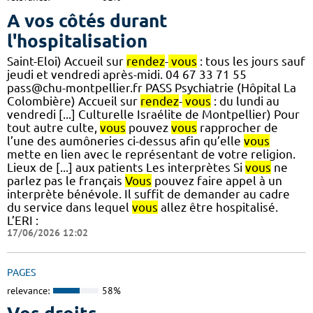
A vos côtés durant
l'hospitalisation
Saint-Eloi) Accueil sur
rendez
-
vous
: tous les jours sauf
jeudi et vendredi après-midi. 04 67 33 71 55
pass@chu-montpellier.fr PASS Psychiatrie (Hôpital La
Colombière) Accueil sur
rendez
-
vous
: du lundi au
vendredi [...] Culturelle Israélite de Montpellier) Pour
tout autre culte,
vous
pouvez
vous
rapprocher de
l’une des aumôneries ci-dessus afin qu’elle
vous
mette en lien avec le représentant de votre religion.
Lieux de [...] aux patients Les interprètes Si
vous
ne
parlez pas le français
Vous
pouvez faire appel à un
interprète bénévole. Il suffit de demander au cadre
du service dans lequel
vous
allez être hospitalisé.
L’ERI :
17/06/2026 12:02
PAGES
relevance:
58%