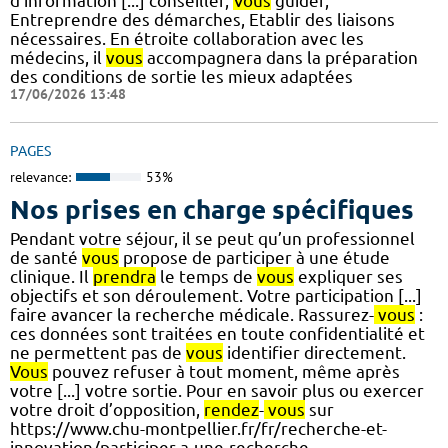
d'information [...] conseiller,
Vous
guider,
Entreprendre des démarches, Etablir des liaisons
nécessaires. En étroite collaboration avec les
médecins, il
vous
accompagnera dans la préparation
des conditions de sortie les mieux adaptées
17/06/2026 13:48
PAGES
relevance:
53%
Nos prises en charge spécifiques
Pendant votre séjour, il se peut qu’un professionnel
de santé
vous
propose de participer à une étude
clinique. Il
prendra
le temps de
vous
expliquer ses
objectifs et son déroulement. Votre participation [...]
faire avancer la recherche médicale. Rassurez-
vous
:
ces données sont traitées en toute confidentialité et
ne permettent pas de
vous
identifier directement.
Vous
pouvez refuser à tout moment, même après
votre [...] votre sortie. Pour en savoir plus ou exercer
votre droit d’opposition,
rendez
-
vous
sur
https://www.chu-montpellier.fr/fr/recherche-et-
innovation/participer-a-une-recherche