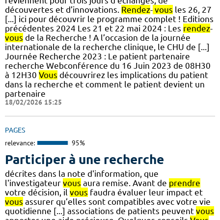
reviennent pour trois jours d’échanges, de
découvertes et d’innovations.
Rendez
-
vous
les 26, 27
[...] ici pour découvrir le programme complet ! Editions
précédentes 2024 Les 21 et 22 mai 2024 : Les
rendez
-
vous
de la Recherche ! A l’occasion de la journée
internationale de la recherche clinique, le CHU de [...]
Journée Recherche 2023 : Le patient partenaire
recherche Webconférence du 16 Juin 2023 de 08H30
à 12H30
Vous
découvrirez les implications du patient
dans la recherche et comment le patient devient un
partenaire
18/02/2026 15:25
PAGES
relevance:
95%
Participer à une recherche
décrites dans la note d'information, que
l'investigateur
vous
aura remise. Avant de
prendre
votre décision, il
vous
faudra évaluer leur impact et
vous
assurer qu’elles sont compatibles avec votre vie
quotidienne [...] associations de patients peuvent
vous