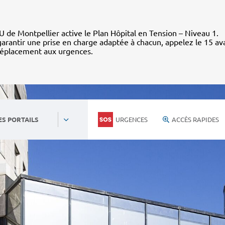
 de Montpellier active le Plan Hôpital en Tension – Niveau 1.
arantir une prise en charge adaptée à chacun, appelez le 15 av
déplacement aux urgences.
URGENCES
ACCÈS RAPIDES
ES PORTAILS