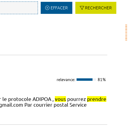
EFFACER
RECHERCHER
relevance:
81%
sur le protocole ADIPOA ,
vous
pourrez
prendre
gmail.com Par courrier postal Service