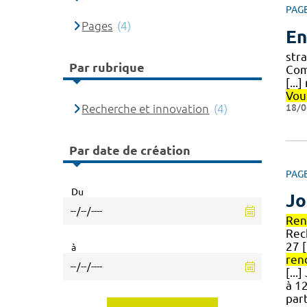
PAG
Pages
(4)
En
str
Par rubrique
Com
[...
Vou
18/0
Recherche et innovation
(4)
Par date de création
PAG
Du
Jo
Ren
Rec
27 
à
ren
[..
à 1
par