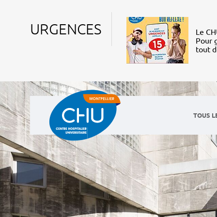
URGENCES
Le CHU
Pour g
tout 
TOUS L