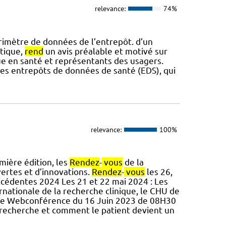
relevance:
74%
rimètre de données de l’entrepôt. d’un
atique,
rend
un avis préalable et motivé sur
que en santé et représentants des usagers.
 des entrepôts de données de santé (EDS), qui
relevance:
100%
mière édition, les
Rendez
-
vous
de la
ertes et d’innovations.
Rendez
-
vous
les 26,
récédentes 2024 Les 21 et 22 mai 2024 : Les
ernationale de la recherche clinique, le CHU de
rche Webconférence du 16 Juin 2023 de 08H30
a recherche et comment le patient devient un