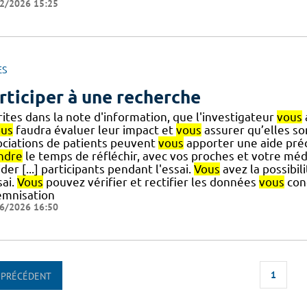
2/2026 15:25
ES
rticiper à une recherche
ites dans la note d'information, que l'investigateur
vous
ous
faudra évaluer leur impact et
vous
assurer qu’elles so
ociations de patients peuvent
vous
apporter une aide pré
ndre
le temps de réfléchir, avec vos proches et votre méde
der [...] participants pendant l'essai.
Vous
avez la possibil
sai.
Vous
pouvez vérifier et rectifier les données
vous
con
emnisation
6/2026 16:50
1
PRÉCÉDENT