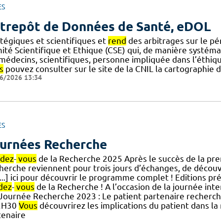
ES
trepôt de Données de Santé, eDOL
atégiques et scientifiques et
rend
des arbitrages sur le pé
ité Scientifique et Ethique (CSE) qui, de manière systém
] médecins, scientifiques, personne impliquée dans l’éthi
s
pouvez consulter sur le site de la CNIL la cartographie
6/2026 13:34
ES
urnées Recherche
dez
-
vous
de la Recherche 2025 Après le succès de la pre
herche reviennent pour trois jours d’échanges, de découv
[...] ici pour découvrir le programme complet ! Editions p
dez
-
vous
de la Recherche ! A l’occasion de la journée int
.] Journée Recherche 2023 : Le patient partenaire reche
2H30
Vous
découvrirez les implications du patient dans l
tenaire