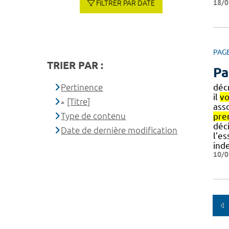
18/0
FILTRER PAR DATE
PAG
TRIER PAR :
Pa
Pertinence
décr
il
v
[Titre]
ass
Type de contenu
pre
déci
Date de dernière modification
l'es
ind
10/0