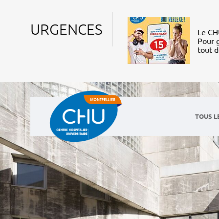
URGENCES
Le CHU
Pour g
tout 
TOUS L