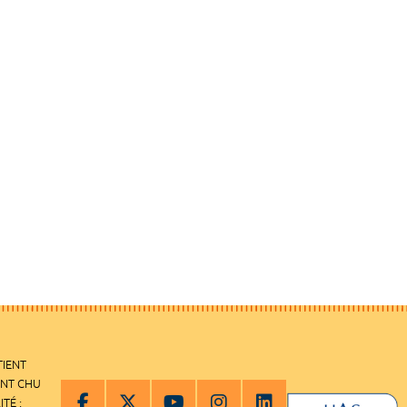
TIENT
ENT CHU
ITÉ :