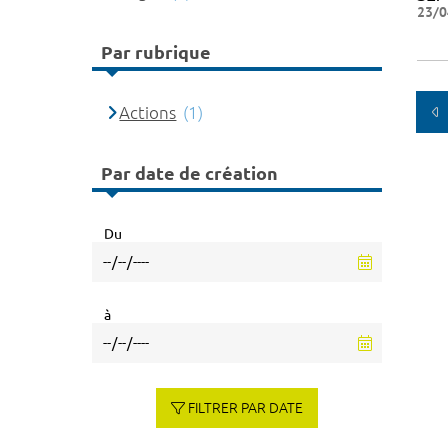
23/0
Par rubrique
Actions
(1)
Par date de création
Du
à
FILTRER PAR DATE