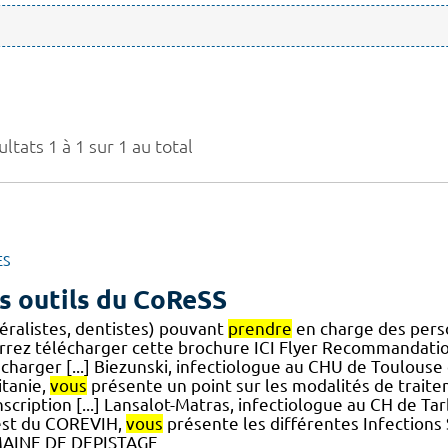
ltats 1 à 1 sur 1 au total
ES
s outils du CoReSS
éralistes, dentistes) pouvant
prendre
en charge des perso
rrez télécharger cette brochure ICI Flyer Recommandatio
écharger [...] Biezunski, infectiologue au CHU de Toulou
itanie,
vous
présente un point sur les modalités de trait
scription [...] Lansalot-Matras, infectiologue au CH de T
st du COREVIH,
vous
présente les différentes Infections
AINE DE DEPISTAGE