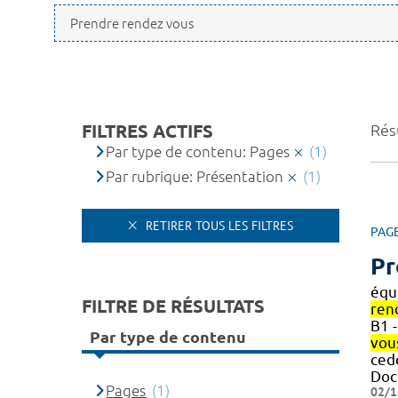
FILTRES ACTIFS
Résu
Par type de contenu: Pages
(1)
Par rubrique: Présentation
(1)
RETIRER TOUS LES FILTRES
PAG
Pr
équ
FILTRE DE RÉSULTATS
ren
B1 
Par type de contenu
vou
ced
Doc
Pages
(1)
02/1