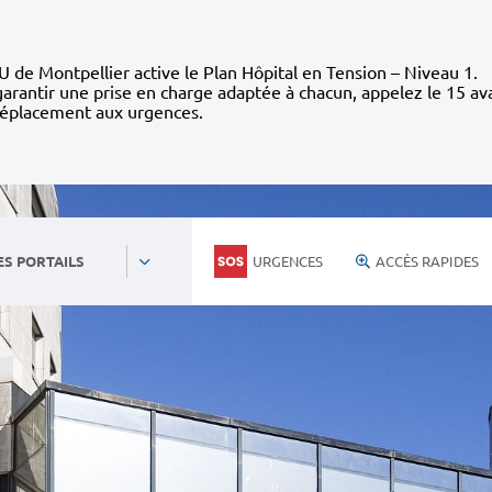
 de Montpellier active le Plan Hôpital en Tension – Niveau 1.
arantir une prise en charge adaptée à chacun, appelez le 15 av
déplacement aux urgences.
URGENCES
ACCÈS RAPIDES
ES PORTAILS