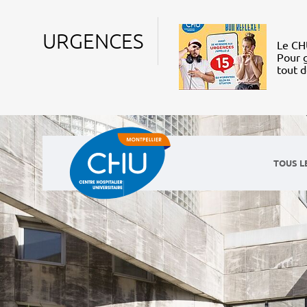
URGENCES
Le CHU
Pour g
tout 
TOUS L