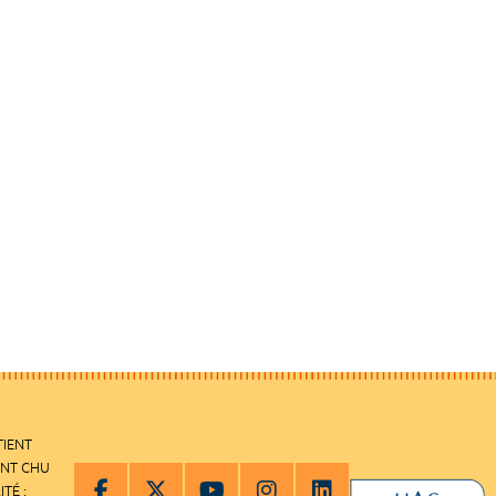
TIENT
ENT CHU
ITÉ :