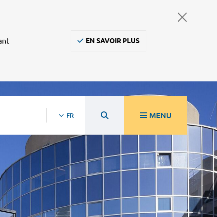
ant
EN SAVOIR PLUS
MENU
FR