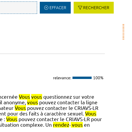
EFFACER
RECHERCHER
relevance:
100%
oncernée
Vous
vous
questionnez sur votre
il anonyme,
vous
pouvez contacter la ligne
nateur
Vous
pouvez contacter le CRIAVS-LR
ent pour des faits à caractère sexuel.
Vous
e :
Vous
pouvez contacter le CRIAVS-LR pour
 situation complexe. Un
rendez
-
vous
en