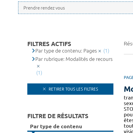
FILTRES ACTIFS
Résu
Par type de contenu: Pages
(1)
Par rubrique: Modalités de recours
(1)
PAG
Mo
RETIRER TOUS LES FILTRES
tra
sexu
STOP
pour
FILTRE DE RÉSULTATS
ête
tou
Par type de contenu
vis