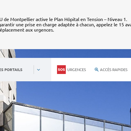
 de Montpellier active le Plan Hôpital en Tension – Niveau 1.
arantir une prise en charge adaptée à chacun, appelez le 15 av
déplacement aux urgences.
URGENCES
ACCÈS RAPIDES
ES PORTAILS