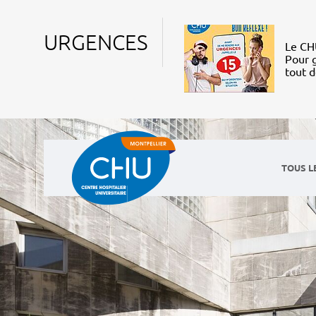
URGENCES
Le CHU
Pour g
tout 
TOUS L