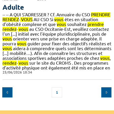
Adulte
-- -- A QUI S'ADRESSER ? Cf. Annuaire du CSO
PRENDRE
RENDEZ
-
VOUS
AU CSO Si
vous
êtes en situation
d'obésité complexe et que
vous
souhaitez
prendre
rendez
-
vous
au CSO Occitanie-Est, veuillez contactez
l'un [...] initial avec l’équipe pluridisciplinaire, puis de
vous
orienter vers une prise en charge adaptée. Il
pourra
vous
guider pour fixer des objectifs réalistes et
vous
aidera à comprendre quels sont les déterminants
[...] mobilité…). Afin de connaître les structures et
associations sportives adaptées proches de chez
vous
,
rendez
-
vous
sur le site du CROMS . Des programmes
d’activité physique ont également été mis en place en
25/06/2026 18:34
1