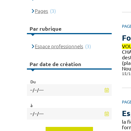
Pages
(3)
PAG
Par rubrique
Fo
Espace professionnels
(3)
VO
CHA
dest
(pla
Par date de création
No
15/1
Du
PAG
à
Es
la 
for