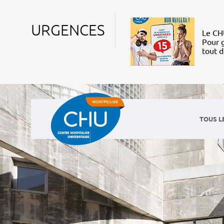
URGENCES
Le CHU
Pour g
tout 
TOUS L