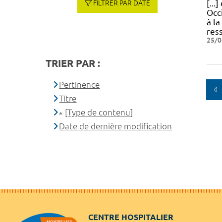
[...
FILTRER PAR DATE
Occ
à la
res
25/0
TRIER PAR :
Pertinence
Titre
[Type de contenu]
Date de dernière modification
CENTRE HOSPITALIER