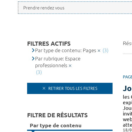
FILTRES ACTIFS
Résu
Par type de contenu: Pages
(3)
Par rubrique: Espace
professionnels
(3)
PAG
Jo
RETIRER TOUS LES FILTRES
les
expl
Jou
invi
FILTRE DE RÉSULTATS
web
att
Par type de contenu
18/0