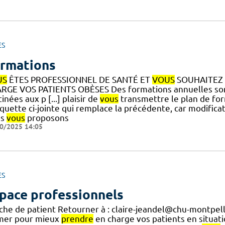
ES
rmations
US
ÊTES PROFESSIONNEL DE SANTÉ ET
VOUS
SOUHAITEZ
RGE VOS PATIENTS OBÈSES Des formations annuelles sont
inées aux p [...] plaisir de
vous
transmettre le plan de fo
quette ci-jointe qui remplace la précédente, car modificat
us
vous
proposons
0/2025 14:05
ES
pace professionnels
fiche de patient Retourner à : claire-jeandel@chu-montpe
mer pour mieux
prendre
en charge vos patients en situati