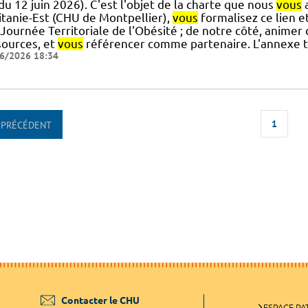
] du 12 juin 2026). C'est l'objet de la charte que nous
vous
a
itanie-Est (CHU de Montpellier),
vous
formalisez ce lien et
 Journée Territoriale de l'Obésité ; de notre côté, animer
sources, et
vous
référencer comme partenaire. L'annexe t
6/2026 18:34
1
PRÉCÉDENT
Contacter le CHU
ESPACE PA