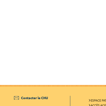
Contacter le CHU
ESPACE PA
ACCÈS AG