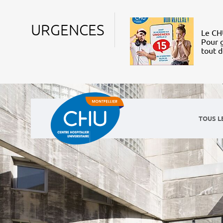
URGENCES
Le CHU
Pour g
tout 
TOUS L