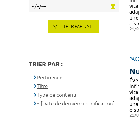
vit
adap
une
disp
FILTRER PAR DATE
21/0
PAG
TRIER PAR :
Nu
Pertinence
Éve
Titre
Infi
vit
Type de contenu
adap
[Date de dernière modification]
une
disp
21/0