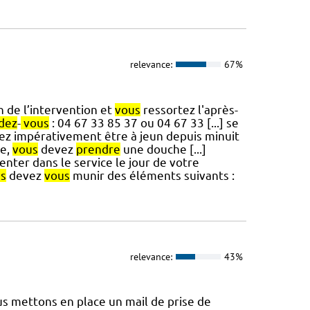
relevance:
67%
n de l’intervention et
vous
ressortez l'après-
dez
-
vous
: 04 67 33 85 37 ou 04 67 33 [...] se
z impérativement être à jeun depuis minuit
le,
vous
devez
prendre
une douche [...]
nter dans le service le jour de votre
s
devez
vous
munir des éléments suivants :
relevance:
43%
 mettons en place un mail de prise de