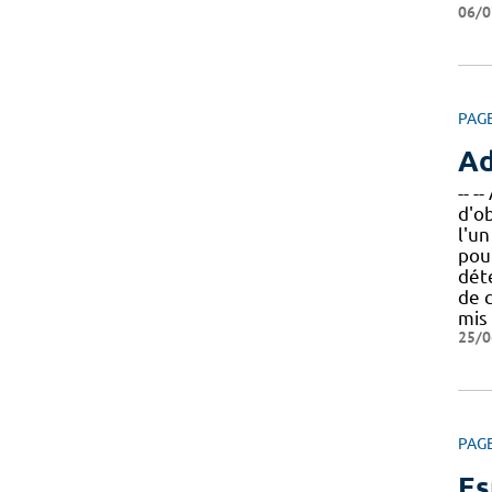
06/0
PAG
Ad
-- 
d'o
l'un
pou
déte
de 
mis
25/0
PAG
Es