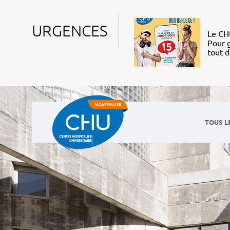
URGENCES
Le CHU
Pour g
tout 
TOUS L