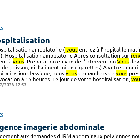
ES
spitalisation
spitalisation ambulatoire (
vous
entrez à l’hôpital le mati
i). Hospitalisation ambulatoire Après consultation sur
ren
ent à
vous
. Préparation en vue de l’intervention
Vous
deve
 de boisson, ni d’aliment, ni de cigarettes) A votre domici
italisation classique, nous
vous
demandons de
vous
prése
ocation à 15 heures. Le jour de votre hospitalisation,
vou
7/2026 12:53
ES
gence imagerie abdominale
idement aux demandes d'IRM abdominaux pelviennes nous