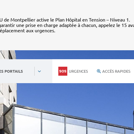
 de Montpellier active le Plan Hôpital en Tension – Niveau 1.
arantir une prise en charge adaptée à chacun, appelez le 15 av
déplacement aux urgences.
URGENCES
ACCÈS RAPIDES
ES PORTAILS