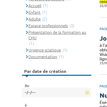
ren
Accueil
(1)
25/0
Enfant
(1)
Adulte
(2)
Espace professionnels
(3)
PAG
Présentation de la formation au
Jo
CHU
(1)
à l’
obte
Urgence sciatique
(1)
Vis
Documentation
(1)
lig
23/0
Par date de création
Du
PAG
Nu
Éve
à
Infi