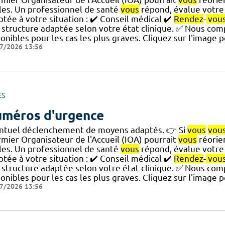
ales. Un professionnel de santé
vous
répond, évalue votre 
tée à votre situation : ✔️ Conseil médical ✔️
Rendez
-
vou
 structure adaptée selon votre état clinique. ✅ Nous co
onibles pour les cas les plus graves. Cliquez sur l'image 
7/2026 13:56
ES
méros d'urgence
ntuel déclenchement de moyens adaptés. 👉 Si
vous
vou
rmier Organisateur de l'Accueil (IOA) pourrait
vous
réorien
ales. Un professionnel de santé
vous
répond, évalue votre 
tée à votre situation : ✔️ Conseil médical ✔️
Rendez
-
vou
 structure adaptée selon votre état clinique. ✅ Nous co
onibles pour les cas les plus graves. Cliquez sur l'image 
7/2026 13:56