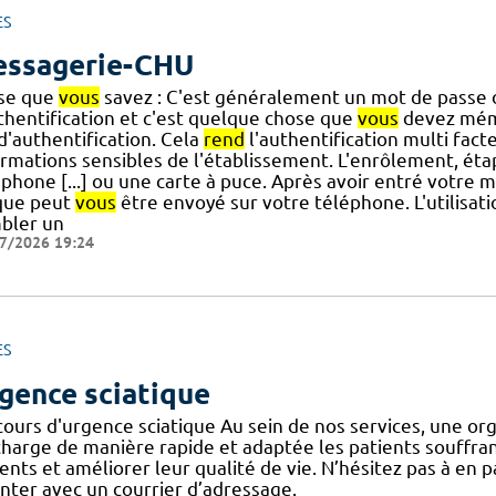
ES
ssagerie-CHU
se que
vous
savez : C'est généralement un mot de passe o
uthentification et c'est quelque chose que
vous
devez mém
] d'authentification. Cela
rend
l'authentification multi fact
ormations sensibles de l'établissement. L'enrôlement, éta
phone [...] ou une carte à puce. Après avoir entré votre 
que peut
vous
être envoyé sur votre téléphone. L'utilisati
bler un
7/2026 19:24
ES
gence sciatique
cours d'urgence sciatique Au sein de nos services, une or
harge de manière rapide et adaptée les patients souffrant d
ents et améliorer leur qualité de vie. N’hésitez pas à en 
enter avec un courrier d’adressage.