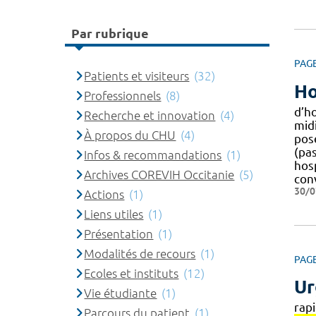
Par rubrique
PAG
Patients et visiteurs
(32)
Ho
Professionnels
(8)
d’ho
Recherche et innovation
(4)
mid
À propos du CHU
(4)
pos
(pas
Infos & recommandations
(1)
hosp
Archives COREVIH Occitanie
(5)
conv
30/0
Actions
(1)
Liens utiles
(1)
Présentation
(1)
Modalités de recours
(1)
PAG
Ecoles et instituts
(12)
Ur
Vie étudiante
(1)
rap
Parcours du patient
(1)