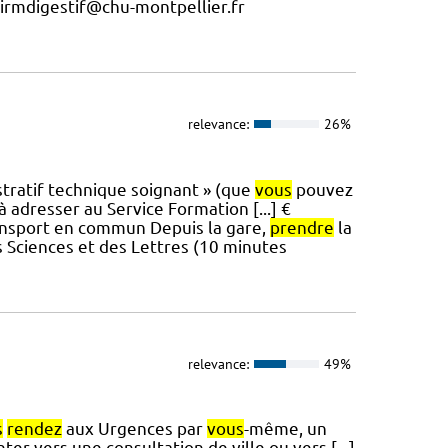
irmdigestif@chu-montpellier.fr
relevance:
26%
istratif technique soignant » (que
vous
pouvez
à adresser au Service Formation [...] €
ransport en commun Depuis la gare,
prendre
la
s Sciences et des Lettres (10 minutes
relevance:
49%
s
rendez
aux Urgences par
vous
-même, un
ter vers une consultation de ville ou vers [...]