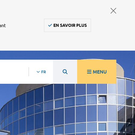
ant
EN SAVOIR PLUS
MENU
FR