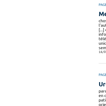
PAG
Me
cho
l'a
[...
inf
télé
uni
sem
16/0
PAG
Ur
par
en c
pati
ori