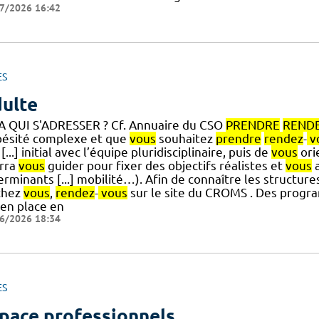
7/2026 16:42
ES
ulte
-- A QUI S'ADRESSER ? Cf. Annuaire du CSO
PRENDRE
REND
bésité complexe et que
vous
souhaitez
prendre
rendez
-
v
 [...] initial avec l’équipe pluridisciplinaire, puis de
vous
ori
rra
vous
guider pour fixer des objectifs réalistes et
vous
a
rminants [...] mobilité…). Afin de connaître les structur
chez
vous
,
rendez
-
vous
sur le site du CROMS . Des progr
 en place en
6/2026 18:34
ES
pace professionnels