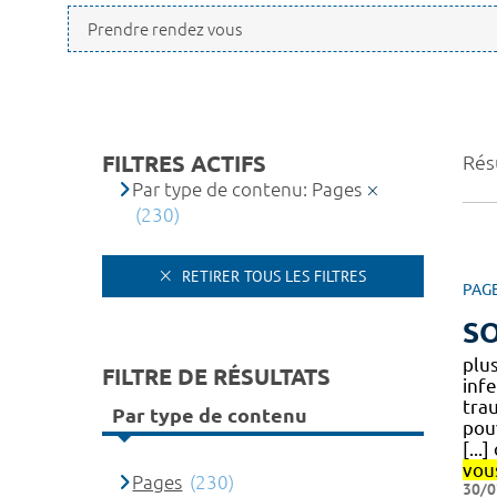
FILTRES ACTIFS
Résu
Par type de contenu: Pages
(230)
RETIRER TOUS LES FILTRES
PAG
SO
plu
FILTRE DE RÉSULTATS
inf
tra
Par type de contenu
pou
[...
vou
Pages
(230)
30/0