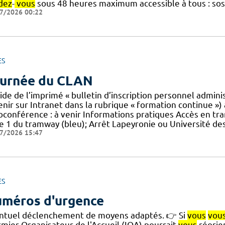
dez
-
vous
sous 48 heures maximum accessible à tous : sos
7/2026 00:22
ES
urnée du CLAN
aide de l’imprimé « bulletin d’inscription personnel admin
nir sur Intranet dans la rubrique « formation continue ») 
ioconférence : à venir Informations pratiques Accès en t
ne 1 du tramway (bleu); Arrêt Lapeyronie ou Université de
7/2026 15:47
ES
méros d'urgence
ntuel déclenchement de moyens adaptés. 👉 Si
vous
vou
rmier Organisateur de l'Accueil (IOA) pourrait
vous
réorien