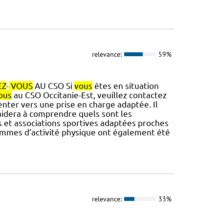
relevance:
59%
EZ
-
VOUS
AU CSO Si
vous
êtes en situation
ous
au CSO Occitanie-Est, veuillez contactez
enter vers une prise en charge adaptée. Il
idera à comprendre quels sont les
es et associations sportives adaptées proches
ammes d’activité physique ont également été
relevance:
33%