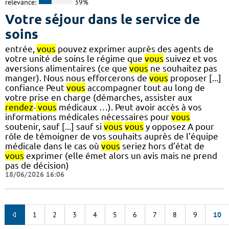
relevance:
39%
Votre séjour dans le service de
soins
entrée,
vous
pouvez exprimer auprès des agents de
votre unité de soins le régime que
vous
suivez et vos
aversions alimentaires (ce que
vous
ne souhaitez pas
manger). Nous nous efforcerons de
vous
proposer [...]
confiance Peut
vous
accompagner tout au long de
votre prise en charge (démarches, assister aux
rendez
-
vous
médicaux …). Peut avoir accès à vos
informations médicales nécessaires pour
vous
soutenir, sauf [...] sauf si
vous
vous
y opposez A pour
rôle de témoigner de vos souhaits auprès de l’équipe
médicale dans le cas où
vous
seriez hors d’état de
vous
exprimer (elle émet alors un avis mais ne prend
pas de décision)
18/06/2026 16:06
1
2
3
4
5
6
7
8
9
10