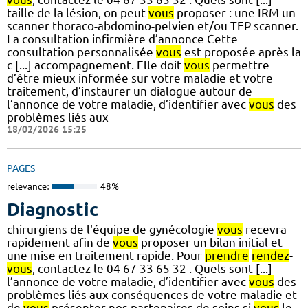
taille de la lésion, on peut
vous
proposer : une IRM un
scanner thoraco-abdomino-pelvien et/ou TEP scanner.
La consultation infirmière d’annonce Cette
consultation personnalisée
vous
est proposée après la
c [...] accompagnement. Elle doit
vous
permettre
d’être mieux informée sur votre maladie et votre
traitement, d’instaurer un dialogue autour de
l’annonce de votre maladie, d’identifier avec
vous
des
problèmes liés aux
18/02/2026 15:25
PAGES
relevance:
48%
Diagnostic
chirurgiens de l'équipe de gynécologie
vous
recevra
rapidement afin de
vous
proposer un bilan initial et
une mise en traitement rapide. Pour
prendre
rendez
-
vous
, contactez le 04 67 33 65 32 . Quels sont [...]
l’annonce de votre maladie, d’identifier avec
vous
des
problèmes liés aux conséquences de votre maladie et
de
vous
présenter nos partenaires de soins si
vous
le