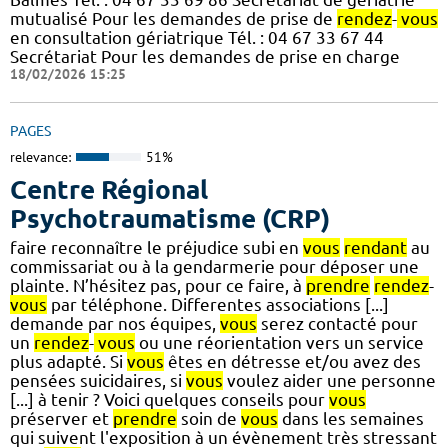
mutualisé Pour les demandes de prise de
rendez
-
vous
en consultation gériatrique Tél. : 04 67 33 67 44
Secrétariat Pour les demandes de prise en charge
18/02/2026 15:25
PAGES
relevance:
51%
Centre Régional
Psychotraumatisme (CRP)
faire reconnaître le préjudice subi en
vous
rendant
au
commissariat ou à la gendarmerie pour déposer une
plainte. N’hésitez pas, pour ce faire, à
prendre
rendez
-
vous
par téléphone. Differentes associations [...]
demande par nos équipes,
vous
serez contacté pour
un
rendez
-
vous
ou une réorientation vers un service
plus adapté. Si
vous
êtes en détresse et/ou avez des
pensées suicidaires, si
vous
voulez aider une personne
[...] à tenir ? Voici quelques conseils pour
vous
préserver et
prendre
soin de
vous
dans les semaines
qui suivent l'exposition à un évènement très stressant