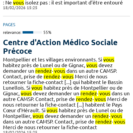
: Ne
vous
isolez pas : il est important d’être entouré
18/02/2026 15:25
PAGES
relevance:
55%
Centre d'Action Médico Sociale
Précoce
Montpellier et les villages environnants. Si
vous
habitez près de Lunel ou de Gignac,
vous
devez
demander un
rendez
-
vous
dans un autre CAMSP.
Contact, prise de
rendez
-
vous
Merci de nous
retourner la fiche-contact [...] qui habitent le Bassin
Lunellois. Si
vous
habitez près de Montpellier ou de
Gignac,
vous
devez demander un
rendez
-
vous
dans un
autre CAMSP. Contact, prise de
rendez
-
vous
Merci de
nous retourner la fiche-contact [...] habitent le Pays
Cœur d’Hérault. Si
vous
habitez près de Lunel ou de
Montpellier,
vous
devez demander un
rendez
-
vous
dans un autre CAMSP. Contact, prise de
rendez
-
vous
Merci de nous retourner la fiche-contact
18/02/2026 15:25