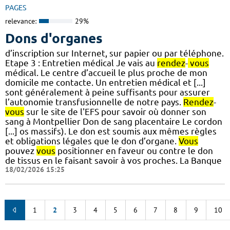
PAGES
relevance:
29%
Dons d'organes
d’inscription sur Internet, sur papier ou par téléphone.
Etape 3 : Entretien médical Je vais au
rendez
-
vous
médical. Le centre d’accueil le plus proche de mon
domicile me contacte. Un entretien médical et [...]
sont généralement à peine suffisants pour assurer
l’autonomie transfusionnelle de notre pays.
Rendez
-
vous
sur le site de l'EFS pour savoir où donner son
sang à Montpellier Don de sang placentaire Le cordon
[...] os massifs). Le don est soumis aux mêmes règles
et obligations légales que le don d’organe.
Vous
pouvez
vous
positionner en faveur ou contre le don
de tissus en le faisant savoir à vos proches. La Banque
18/02/2026 15:25
1
2
3
4
5
6
7
8
9
10