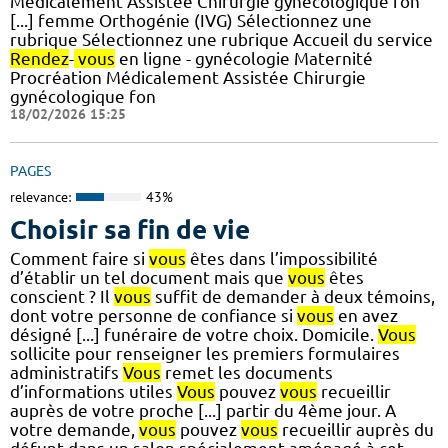
Médicalement Assistée Chirurgie gynécologique fon
[...] femme Orthogénie (IVG) Sélectionnez une
rubrique Sélectionnez une rubrique Accueil du service
Rendez
-
vous
en ligne - gynécologie Maternité
Procréation Médicalement Assistée Chirurgie
gynécologique fon
18/02/2026 15:25
PAGES
relevance:
43%
Choisir sa fin de vie
Comment faire si
vous
êtes dans l’impossibilité
d’établir un tel document mais que
vous
êtes
conscient ? Il
vous
suffit de demander à deux témoins,
dont votre personne de confiance si
vous
en avez
désigné [...] funéraire de votre choix. Domicile.
Vous
sollicite pour renseigner les premiers formulaires
administratifs
Vous
remet les documents
d’informations utiles
Vous
pouvez
vous
recueillir
auprès de votre proche [...] partir du 4ème jour. A
votre demande,
vous
pouvez
vous
recueillir auprès du