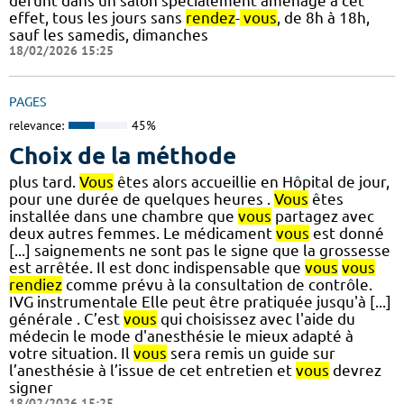
défunt dans un salon spécialement aménagé à cet
effet, tous les jours sans
rendez
-
vous
, de 8h à 18h,
sauf les samedis, dimanches
18/02/2026 15:25
PAGES
relevance:
45%
Choix de la méthode
plus tard.
Vous
êtes alors accueillie en Hôpital de jour,
pour une durée de quelques heures .
Vous
êtes
installée dans une chambre que
vous
partagez avec
deux autres femmes. Le médicament
vous
est donné
[...] saignements ne sont pas le signe que la grossesse
est arrêtée. Il est donc indispensable que
vous
vous
rendiez
comme prévu à la consultation de contrôle.
IVG instrumentale Elle peut être pratiquée jusqu'à [...]
générale . C’est
vous
qui choisissez avec l'aide du
médecin le mode d'anesthésie le mieux adapté à
votre situation. Il
vous
sera remis un guide sur
l’anesthésie à l’issue de cet entretien et
vous
devrez
signer
18/02/2026 15:25