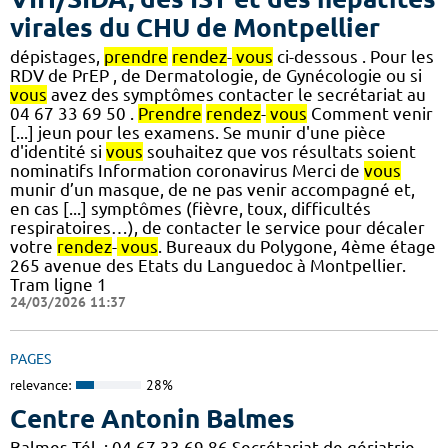
virales du CHU de Montpellier
dépistages,
prendre
rendez
-
vous
ci-dessous . Pour les
RDV de PrEP , de Dermatologie, de Gynécologie ou si
vous
avez des symptômes contacter le secrétariat au
04 67 33 69 50 .
Prendre
rendez
-
vous
Comment venir
[...] jeun pour les examens. Se munir d'une pièce
d'identité si
vous
souhaitez que vos résultats soient
nominatifs Information coronavirus Merci de
vous
munir d’un masque, de ne pas venir accompagné et,
en cas [...] symptômes (fièvre, toux, difficultés
respiratoires…), de contacter le service pour décaler
votre
rendez
-
vous
. Bureaux du Polygone, 4ème étage
265 avenue des Etats du Languedoc à Montpellier.
Tram ligne 1
24/03/2026 11:37
PAGES
relevance:
28%
Centre Antonin Balmes
Balmes Tél. : 04 67 33 69 86 Secrétariat de gériatrie