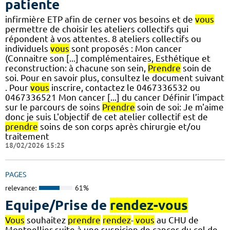
patiente
infirmière ETP afin de cerner vos besoins et de
vous
permettre de choisir les ateliers collectifs qui
répondent à vos attentes. 8 ateliers collectifs ou
individuels
vous
sont proposés : Mon cancer
(Connaitre son [...] complémentaires, Esthétique et
reconstruction: à chacune son sein,
Prendre
soin de
soi. Pour en savoir plus, consultez le document suivant
. Pour
vous
inscrire, contactez le 0467336532 ou
0467336521 Mon cancer [...] du cancer Définir l’impact
sur le parcours de soins
Prendre
soin de soi: Je m'aime
donc je suis L'objectif de cet atelier collectif est de
prendre
soins de son corps après chirurgie et/ou
traitement
18/02/2026 15:25
PAGES
relevance:
61%
Equipe/Prise de
rendez-vous
Vous
souhaitez
prendre
rendez
-
vous
au CHU de
Montpellier suite à une suspicion de cancer du col de