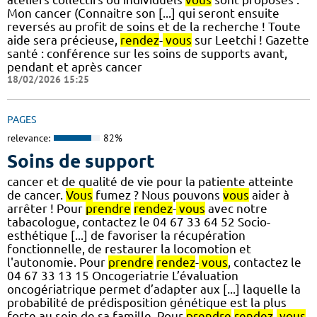
Mon cancer (Connaitre son [...] qui seront ensuite
reversés au profit de soins et de la recherche ! Toute
aide sera précieuse,
rendez
-
vous
sur Leetchi ! Gazette
santé : conférence sur les soins de supports avant,
pendant et après cancer
18/02/2026 15:25
PAGES
relevance:
82%
Soins de support
cancer et de qualité de vie pour la patiente atteinte
de cancer.
Vous
fumez ? Nous pouvons
vous
aider à
arrêter ! Pour
prendre
rendez
-
vous
avec notre
tabacologue, contactez le 04 67 33 64 52 Socio-
esthétique [...] de favoriser la récupération
fonctionnelle, de restaurer la locomotion et
l'autonomie. Pour
prendre
rendez
-
vous
, contactez le
04 67 33 13 15 Oncogeriatrie L’évaluation
oncogériatrique permet d’adapter aux [...] laquelle la
probabilité de prédisposition génétique est la plus
forte au sein de sa famille. Pour
prendre
rendez
-
vous
,