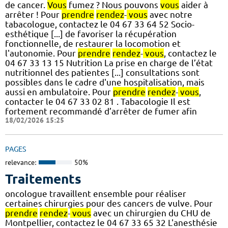
de cancer.
Vous
fumez ? Nous pouvons
vous
aider à
arrêter ! Pour
prendre
rendez
-
vous
avec notre
tabacologue, contactez le 04 67 33 64 52 Socio-
esthétique [...] de favoriser la récupération
fonctionnelle, de restaurer la locomotion et
l'autonomie. Pour
prendre
rendez
-
vous
, contactez le
04 67 33 13 15 Nutrition La prise en charge de l’état
nutritionnel des patientes [...] consultations sont
possibles dans le cadre d'une hospitalisation, mais
aussi en ambulatoire. Pour
prendre
rendez
-
vous
,
contacter le 04 67 33 02 81 . Tabacologie Il est
fortement recommandé d’arrêter de fumer afin
18/02/2026 15:25
PAGES
relevance:
50%
Traitements
oncologue travaillent ensemble pour réaliser
certaines chirurgies pour des cancers de vulve. Pour
prendre
rendez
-
vous
avec un chirurgien du CHU de
Montpellier, contactez le 04 67 33 65 32 L'anesthésie