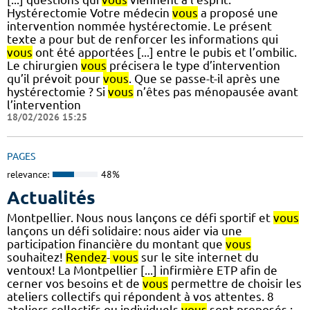
Hystérectomie Votre médecin
vous
a proposé une
intervention nommée hystérectomie. Le présent
texte a pour but de renforcer les informations qui
vous
ont été apportées [...] entre le pubis et l’ombilic.
Le chirurgien
vous
précisera le type d’intervention
qu’il prévoit pour
vous
. Que se passe-t-il après une
hystérectomie ? Si
vous
n’êtes pas ménopausée avant
l’intervention
18/02/2026 15:25
PAGES
relevance:
48%
Actualités
Montpellier. Nous nous lançons ce défi sportif et
vous
lançons un défi solidaire: nous aider via une
participation financière du montant que
vous
souhaitez!
Rendez
-
vous
sur le site internet du
ventoux! La Montpellier [...] infirmière ETP afin de
cerner vos besoins et de
vous
permettre de choisir les
ateliers collectifs qui répondent à vos attentes. 8
ateliers collectifs ou individuels
vous
sont proposés :