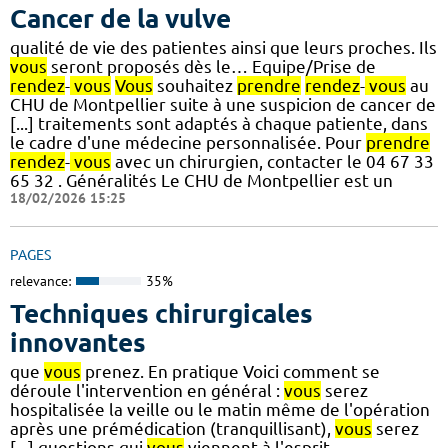
Cancer de la vulve
qualité de vie des patientes ainsi que leurs proches. Ils
vous
seront proposés dès le… Equipe/Prise de
rendez
-
vous
Vous
souhaitez
prendre
rendez
-
vous
au
CHU de Montpellier suite à une suspicion de cancer de
[...] traitements sont adaptés à chaque patiente, dans
le cadre d'une médecine personnalisée. Pour
prendre
rendez
-
vous
avec un chirurgien, contacter le 04 67 33
65 32 . Généralités Le CHU de Montpellier est un
18/02/2026 15:25
PAGES
relevance:
35%
Techniques chirurgicales
innovantes
que
vous
prenez. En pratique Voici comment se
déroule l'intervention en général :
vous
serez
hospitalisée la veille ou le matin même de l'opération
après une prémédication (tranquillisant),
vous
serez
[...] questions qui
vous
viennent à l'esprit.