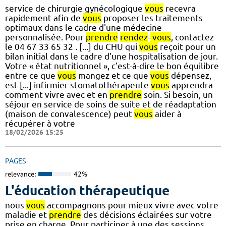
service de chirurgie gynécologique
vous
recevra
rapidement afin de
vous
proposer les traitements
optimaux dans le cadre d'une médecine
personnalisée. Pour
prendre
rendez
-
vous
, contactez
le 04 67 33 65 32 . [...] du CHU qui
vous
reçoit pour un
bilan initial dans le cadre d'une hospitalisation de jour.
Votre « état nutritionnel », c’est-à-dire le bon équilibre
entre ce que
vous
mangez et ce que
vous
dépensez,
est [...] infirmier stomatothérapeute
vous
apprendra
comment vivre avec et en
prendre
soin. Si besoin, un
séjour en service de soins de suite et de réadaptation
(maison de convalescence) peut
vous
aider à
récupérer à votre
18/02/2026 15:25
PAGES
relevance:
42%
L'éducation thérapeutique
nous
vous
accompagnons pour mieux vivre avec votre
maladie et
prendre
des décisions éclairées sur votre
prise en charge. Pour participer à une des sessions