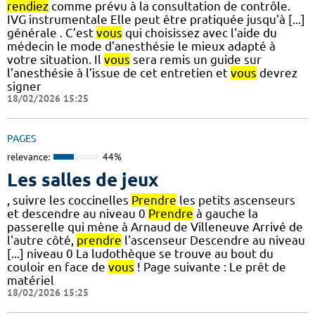
rendiez
comme prévu à la consultation de contrôle.
IVG instrumentale Elle peut être pratiquée jusqu'à [...]
générale . C’est
vous
qui choisissez avec l'aide du
médecin le mode d'anesthésie le mieux adapté à
votre situation. Il
vous
sera remis un guide sur
l’anesthésie à l’issue de cet entretien et
vous
devrez
signer
18/02/2026 15:25
PAGES
relevance:
44%
Les salles de jeux
, suivre les coccinelles
Prendre
les petits ascenseurs
et descendre au niveau 0
Prendre
à gauche la
passerelle qui mène à Arnaud de Villeneuve Arrivé de
l'autre côté,
prendre
l'ascenseur Descendre au niveau
[...] niveau 0 La ludothèque se trouve au bout du
couloir en face de
vous
! Page suivante : Le prêt de
matériel
18/02/2026 15:25