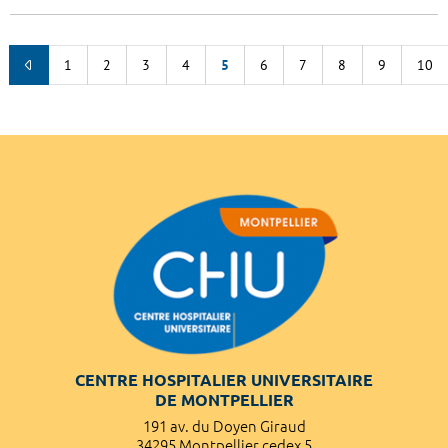
1
2
3
4
5
6
7
8
9
10
CENTRE HOSPITALIER UNIVERSITAIRE
DE MONTPELLIER
191 av. du Doyen Giraud
34295 Montpellier cedex 5