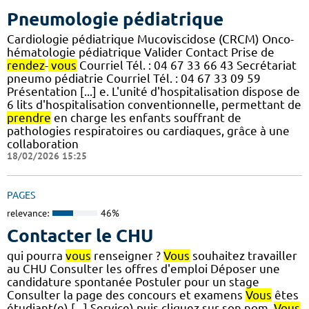
Pneumologie pédiatrique
Cardiologie pédiatrique Mucoviscidose (CRCM) Onco-
hématologie pédiatrique Valider Contact Prise de
rendez
-
vous
Courriel Tél. : 04 67 33 66 43 Secrétariat
pneumo pédiatrie Courriel Tél. : 04 67 33 09 59
Présentation [...] e. L'unité d'hospitalisation dispose de
6 lits d'hospitalisation conventionnelle, permettant de
prendre
en charge les enfants souffrant de
pathologies respiratoires ou cardiaques, grâce à une
collaboration
18/02/2026 15:25
PAGES
relevance:
46%
Contacter le CHU
qui pourra
vous
renseigner ?
Vous
souhaitez travailler
au CHU Consulter les offres d'emploi Déposer une
candidature spontanée Postuler pour un stage
Consulter la page des concours et examens
Vous
êtes
étudiant(e) [...] Service) puis cliquez sur son nom.
Vous