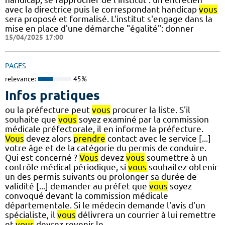
avec la directrice puis le correspondant handicap
vous
sera proposé et formalisé. L'institut s'engage dans la
mise en place d'une démarche "égalité": donner
15/04/2025 17:00
PAGES
relevance:
45%
Infos pratiques
ou la préfecture peut
vous
procurer la liste. S'il
souhaite que
vous
soyez examiné par la commission
médicale préfectorale, il en informe la préfecture.
Vous
devez alors
prendre
contact avec le service [...]
votre âge et de la catégorie du permis de conduire.
Qui est concerné ?
Vous
devez
vous
soumettre à un
contrôle médical périodique, si
vous
souhaitez obtenir
un des permis suivants ou prolonger sa durée de
validité [...] demander au préfet que
vous
soyez
convoqué devant la commission médicale
départementale. Si le médecin demande l'avis d'un
spécialiste, il
vous
délivrera un courrier à lui remettre
et
vous
devrez revenir le