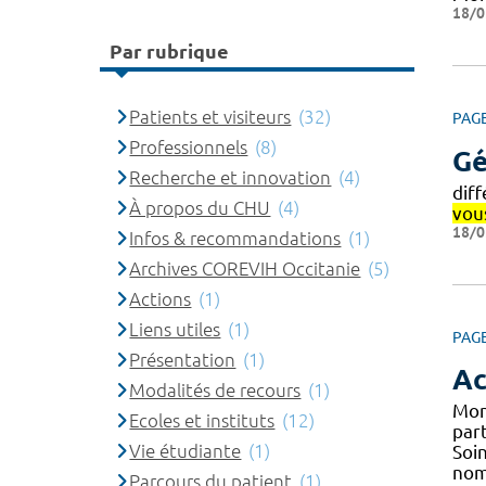
18/0
Par rubrique
Patients et visiteurs
(32)
PAG
Professionnels
(8)
Gé
Recherche et innovation
(4)
diff
À propos du CHU
(4)
vou
18/0
Infos & recommandations
(1)
Archives COREVIH Occitanie
(5)
Actions
(1)
Liens utiles
(1)
PAG
Présentation
(1)
Ac
Modalités de recours
(1)
Mon
Ecoles et instituts
(12)
par
Vie étudiante
(1)
Soin
nom
Parcours du patient
(1)