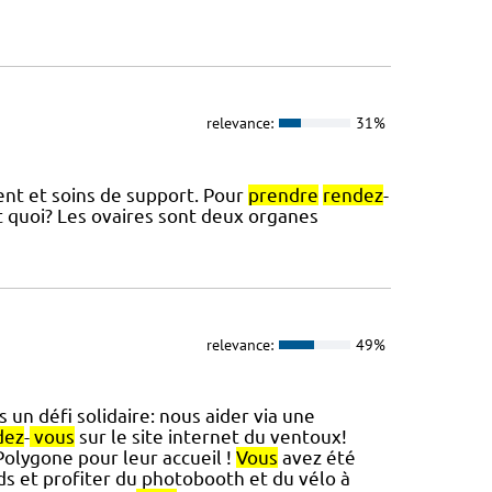
relevance:
31%
ment et soins de support. Pour
prendre
rendez
-
est quoi? Les ovaires sont deux organes
relevance:
49%
 un défi solidaire: nous aider via une
dez
-
vous
sur le site internet du ventoux!
Polygone pour leur accueil !
Vous
avez été
s et profiter du photobooth et du vélo à