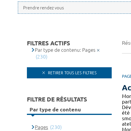
FILTRES ACTIFS
Rés
Par type de contenu: Pages
(230)
RETIRER TOUS LES FILTRES
PAG
Ac
Mon
FILTRE DE RÉSULTATS
par
Dév
Par type de contenu
été
smoo
atel
Pages
(230)
Mon