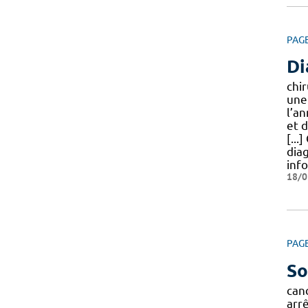
PAG
Di
chi
une
l’a
et 
[...
dia
inf
18/0
PAG
So
canc
arr