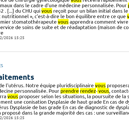
imaux dans le cadre d'une médecine personnalisée. Pour
2 . [...] du CHU qui
vous
reçoit pour un bilan initial dans le
 nutritionnel », c’est-à-dire le bon équilibre entre ce que
irmier stomatothérapeute
vous
apprendra comment vivre 
service de soins de suite et de réadaptation (maison de 
re
2/2026 15:25
ES
aitements
de l'utérus. Notre équipe pluridisciplinaire
vous
proposera
ecine personnalisée. Pour
prendre
rendez
-
vous
, contact
rra
vous
proposer selon les situations, la poursuite de la 
ement une conisation Dysplasie de haut grade En cas de dy
érus Dysplasie de bas grade En cas de diagnostic de dysplas
a proposé dans la grande majorité des cas : une surveillan
2/2026 15:25