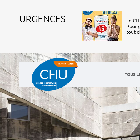
URGENCES
Le CHU
Pour g
tout 
TOUS L