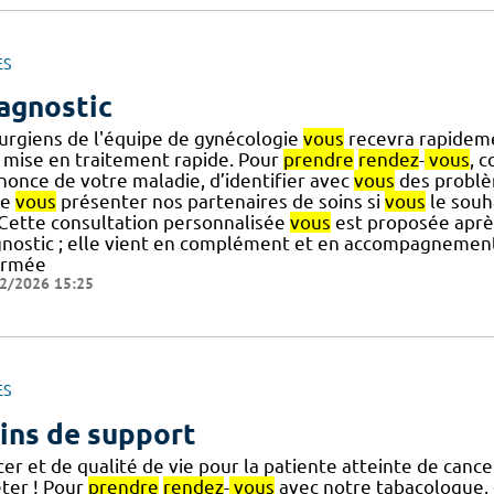
ES
agnostic
rurgiens de l'équipe de gynécologie
vous
recevra rapidem
 mise en traitement rapide. Pour
prendre
rendez
-
vous
, c
nnonce de votre maladie, d’identifier avec
vous
des problè
de
vous
présenter nos partenaires de soins si
vous
le souh
] Cette consultation personnalisée
vous
est proposée après
gnostic ; elle vient en complément et en accompagnement
ormée
2/2026 15:25
ES
ins de support
er et de qualité de vie pour la patiente atteinte de cance
êter ! Pour
prendre
rendez
-
vous
avec notre tabacologue, 