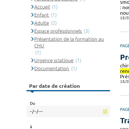
smoo
Accueil
(1)
: n
nou
Enfant
(1)
18/0
Adulte
(2)
Espace professionnels
(3)
Présentation de la formation au
CHU
PAG
(1)
Pr
Urgence sciatique
(1)
chir
Documentation
(1)
ren
Pré
18/0
Par date de création
Du
PAG
Tr
à
ser