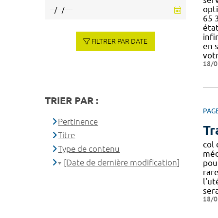
opt
65 3
état
inf
FILTRER PAR DATE
en 
vot
18/0
TRIER PAR :
PAG
Pertinence
Tr
Titre
col 
Type de contenu
méd
[Date de dernière modification]
pou
rar
l'ut
ser
18/0