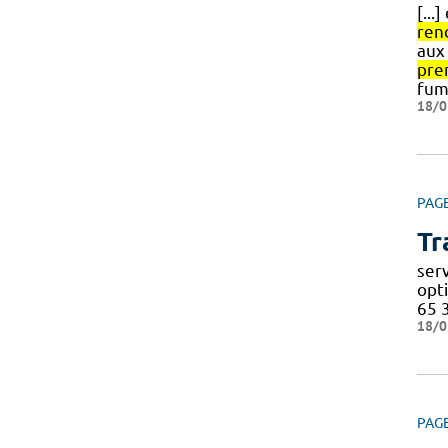
[...
ren
aux 
pre
fum
18/0
PAG
Tr
ser
opt
65 3
18/0
PAG