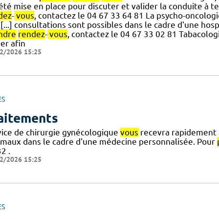
] été mise en place pour discuter et valider la conduite à 
dez
-
vous
, contactez le 04 67 33 64 81 La psycho-oncolo
[...] consultations sont possibles dans le cadre d'une hosp
ndre
rendez
-
vous
, contactez le 04 67 33 02 81 Tabacolo
er afin
2/2026 15:25
ES
aitements
vice de chirurgie gynécologique
vous
recevra rapidement 
imaux dans le cadre d'une médecine personnalisée. Pour
2 .
2/2026 15:25
ES