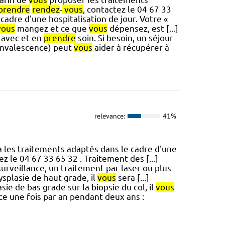
prendre
rendez
-
vous
, contactez le 04 67 33
 cadre d'une hospitalisation de jour. Votre «
vous
mangez et ce que
vous
dépensez, est [...]
avec et en
prendre
soin. Si besoin, un séjour
convalescence) peut
vous
aider à récupérer à
relevance:
41%
 les traitements adaptés dans le cadre d'une
ez le 04 67 33 65 32 . Traitement des [...]
surveillance, un traitement par laser ou plus
splasie de haut grade, il
vous
sera [...]
ie de bas grade sur la biopsie du col, il
vous
ce une fois par an pendant deux ans :