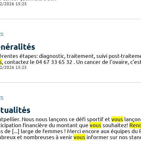
2/2026 15:25
ES
néralités
érentes étapes: diagnostic, traitement, suivi post-traite
s
, contactez le 04 67 33 65 32 . Un cancer de l'ovaire, c'
2/2026 15:25
ES
tualités
tpellier. Nous nous lançons ce défi sportif et
vous
lançons
ticipation financière du montant que
vous
souhaitez!
Ren
s de [...] large de femmes ! Merci encore aux équipes du 
breux et nombreuses à venir
vous
informer sur nos stand