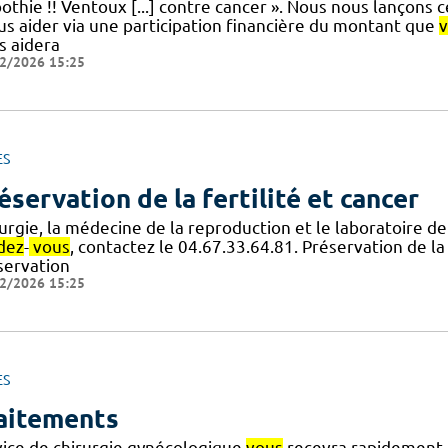
thie !! Ventoux [...] contre cancer ». Nous nous lançons c
ous aider via une participation financière du montant que
s aidera
2/2026 15:25
ES
éservation de la fertilité et cancer
urgie, la médecine de la reproduction et le laboratoire d
dez
-
vous
, contactez le 04.67.33.64.81. Préservation de la
servation
2/2026 15:25
ES
aitements
vice de chirurgie gynécologique
vous
recevra rapidement 