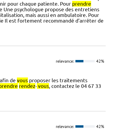
tenir pour chaque patiente. Pour
prendre
gie Une psychologue propose des entretiens
italisation, mais aussi en ambulatoire. Pour
gie Il est fortement recommandé d’arrêter de
relevance:
42%
afin de
vous
proposer les traitements
prendre
rendez
-
vous
, contactez le 04 67 33
relevance:
42%