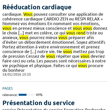
Rééducation cardiaque
cardiaque.
Vous
pouvez consulter une application de
cohérence cardiaque CARDIO ZEN ou RESPI RELAX +
Nommez vos émotions En nommant vos émotions,
vous
en prenez mieux conscience et
vous
vous
donnez
le choix [...] met en colère, ce qui
vous
rend
triste ou
anxieux,
vous
pourrez mieux
vous
préparer afin
d'éviter un débordement émotionnel. Soyez attentifs
Portez attention à votre environnement et prenez
conscience de [...] notre vie. Ne
vous
mettez pas trop
de pression Cessez de
vous
répéter que
vous
devriez
faire ceci ou cela. Les pauses sont nécessaires à notre
vie psychique et physique. Faites ce qui
vous
procure
du bonheur
18/02/2026 15:25
PAGES
relevance:
49%
Présentation du service
service Présentation du service Formation-Recherche