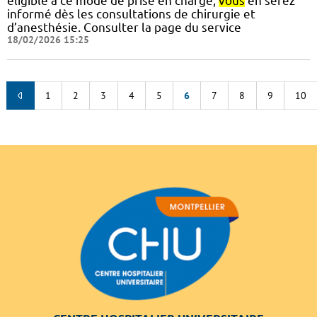
éligible à ce mode de prise en charge,
vous
en serez
informé dès les consultations de chirurgie et
d’anesthésie. Consulter la page du service
18/02/2026 15:25
1
2
3
4
5
6
7
8
9
10