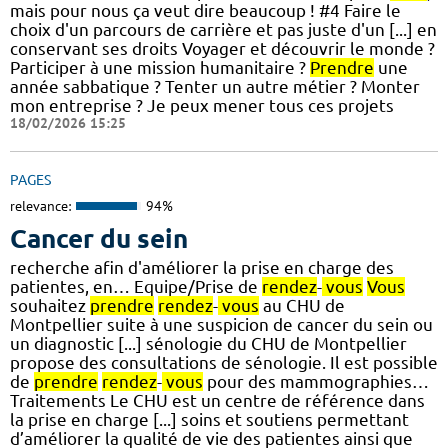
mais pour nous ça veut dire beaucoup ! #4 Faire le
choix d'un parcours de carrière et pas juste d'un [...] en
conservant ses droits Voyager et découvrir le monde ?
Participer à une mission humanitaire ?
Prendre
une
année sabbatique ? Tenter un autre métier ? Monter
mon entreprise ? Je peux mener tous ces projets
18/02/2026 15:25
PAGES
relevance:
94%
Cancer du sein
recherche afin d'améliorer la prise en charge des
patientes, en… Equipe/Prise de
rendez
-
vous
Vous
souhaitez
prendre
rendez
-
vous
au CHU de
Montpellier suite à une suspicion de cancer du sein ou
un diagnostic [...] sénologie du CHU de Montpellier
propose des consultations de sénologie. Il est possible
de
prendre
rendez
-
vous
pour des mammographies…
Traitements Le CHU est un centre de référence dans
la prise en charge [...] soins et soutiens permettant
d’améliorer la qualité de vie des patientes ainsi que