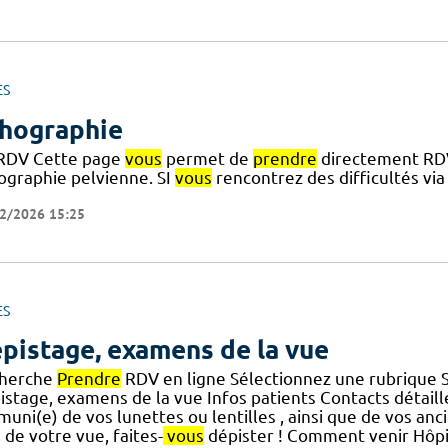
ES
hographie
RDV Cette page
vous
permet de
prendre
directement RDV 
ographie pelvienne. SI
vous
rencontrez des difficultés via
2/2026 15:25
ES
pistage, examens de la vue
herche
Prendre
RDV en ligne Sélectionnez une rubrique S
istage, examens de la vue Infos patients Contacts détail
] muni(e) de vos lunettes ou lentilles , ainsi que de vos a
 de votre vue, faites-
vous
dépister ! Comment venir Hôpit