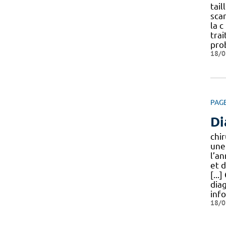
tail
sca
la c
tra
pro
18/0
PAG
Di
chi
une
l’a
et 
[...
dia
inf
18/0