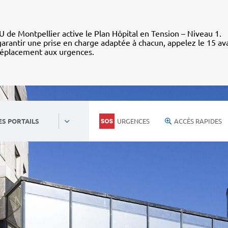
 de Montpellier active le Plan Hôpital en Tension – Niveau 1.
arantir une prise en charge adaptée à chacun, appelez le 15 av
déplacement aux urgences.
URGENCES
ACCÈS RAPIDES
ES PORTAILS