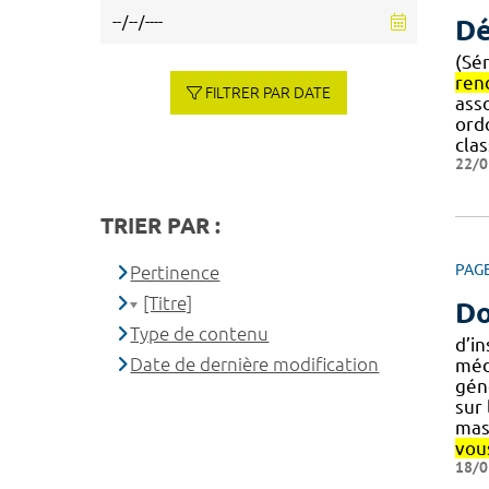
Dé
(Sé
ren
FILTRER PAR DATE
ass
ord
cla
22/0
TRIER PAR :
PAG
Pertinence
[Titre]
Do
Type de contenu
d’in
Date de dernière modification
médi
gén
sur 
mas
vou
18/0