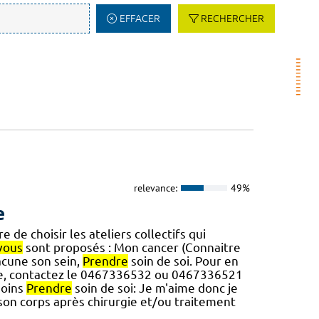
EFFACER
RECHERCHER
relevance:
49%
e
 de choisir les ateliers collectifs qui
vous
sont proposés : Mon cancer (Connaitre
acune son sein,
Prendre
soin de soi. Pour en
re, contactez le 0467336532 ou 0467336521
soins
Prendre
soin de soi: Je m'aime donc je
son corps après chirurgie et/ou traitement