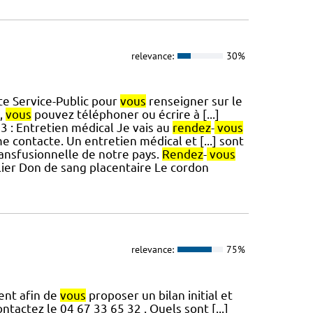
relevance:
30%
te Service-Public pour
vous
renseigner sur le
,
vous
pouvez téléphoner ou écrire à [...]
 3 : Entretien médical Je vais au
rendez
-
vous
e contacte. Un entretien médical et [...] sont
ansfusionnelle de notre pays.
Rendez
-
vous
llier Don de sang placentaire Le cordon
relevance:
75%
ent afin de
vous
proposer un bilan initial et
ontactez le 04 67 33 65 32 . Quels sont [...]