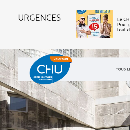
URGENCES
Le CHU
Pour g
tout 
TOUS L