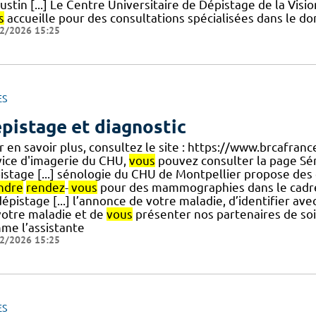
stin [...] Le Centre Universitaire de Dépistage de la Vision
s
accueille pour des consultations spécialisées dans le dom
2/2026 15:25
ES
pistage et diagnostic
 en savoir plus, consultez le site : https://www.brcafranc
vice d'imagerie du CHU,
vous
pouvez consulter la page Sé
istage [...] sénologie du CHU de Montpellier propose des c
ndre
rendez
-
vous
pour des mammographies dans le cadre 
épistage [...] l’annonce de votre maladie, d’identifier ave
votre maladie et de
vous
présenter nos partenaires de soi
me l’assistante
2/2026 15:25
ES