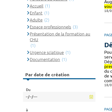
Augu
Accueil
(1)
vou
18/0
Enfant
(1)
Adulte
(2)
Espace professionnels
(3)
Présentation de la formation au
PAG
CHU
Dé
(1)
Pour
Urgence sciatique
(1)
ser
Documentation
(1)
Dép
pre
du d
Par date de création
de 
com
18/0
Du
PAG
à