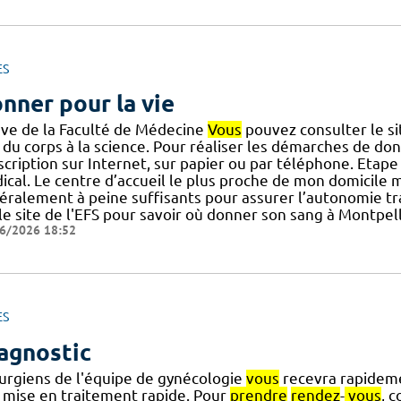
ES
nner pour la vie
ève de la Faculté de Médecine
Vous
pouvez consulter le si
 du corps à la science. Pour réaliser les démarches de don
scription sur Internet, sur papier ou par téléphone. Etape
cal. Le centre d’accueil le plus proche de mon domicile m
éralement à peine suffisants pour assurer l’autonomie tr
 le site de l'EFS pour savoir où donner son sang à Montpe
6/2026 18:52
ES
agnostic
rurgiens de l'équipe de gynécologie
vous
recevra rapidem
 mise en traitement rapide. Pour
prendre
rendez
-
vous
, c