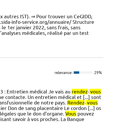
x autres IST). ⇒ Pour trouver un CeGIDD,
w.sida-info-service.org/annuaire/ Structure
e 1er janvier 2022, sans frais, sans
’analyses médicales, réalisé par un test
relevance:
29%
 3 : Entretien médical Je vais au
rendez
-
vous
e contacte. Un entretien médical et [...] sont
ansfusionnelle de notre pays.
Rendez
-
vous
ier Don de sang placentaire Le cordon [...] os
 légales que le don d’organe.
Vous
pouvez
aisant savoir à vos proches. La Banque