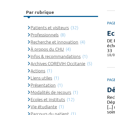
Par rubrique
PAG
Patients et visiteurs
(32)
Ec
Professionnels
(8)
DE 
Recherche et innovation
(4)
éch
À propos du CHU
(4)
33
18/0
Infos & recommandations
(1)
Archives COREVIH Occitanie
(5)
Actions
(1)
Liens utiles
(1)
PAG
Présentation
(1)
Dé
Modalités de recours
(1)
Rec
Ecoles et instituts
(12)
Dép
Vie étudiante
(1)
[...
soin
Parcours du patient
(1)