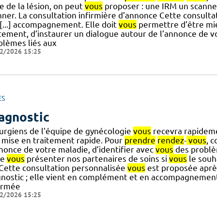
le de la lésion, on peut
vous
proposer : une IRM un scanne
nner. La consultation infirmière d’annonce Cette consult
 [...] accompagnement. Elle doit
vous
permettre d’être mie
itement, d’instaurer un dialogue autour de l’annonce de vo
blèmes liés aux
2/2026 15:25
ES
agnostic
rurgiens de l'équipe de gynécologie
vous
recevra rapidem
 mise en traitement rapide. Pour
prendre
rendez
-
vous
, c
nnonce de votre maladie, d’identifier avec
vous
des problè
de
vous
présenter nos partenaires de soins si
vous
le souh
] Cette consultation personnalisée
vous
est proposée après
gnostic ; elle vient en complément et en accompagnement
ormée
2/2026 15:25