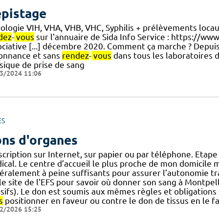
pistage
rologie VIH, VHA, VHB, VHC, Syphilis + prélèvements locau
dez
-
vous
sur l'annuaire de Sida Info Service : https://ww
ociative [...] décembre 2020. Comment ça marche ? Depuis l
onnance et sans
rendez
-
vous
dans tous les laboratoires d
ssique de prise de sang
3/2024 11:06
ES
ns d'organes
scription sur Internet, sur papier ou par téléphone. Etape
cal. Le centre d’accueil le plus proche de mon domicile m
éralement à peine suffisants pour assurer l’autonomie tr
le site de l'EFS pour savoir où donner son sang à Montpell
sifs). Le don est soumis aux mêmes règles et obligations
s
positionner en faveur ou contre le don de tissus en le f
2/2026 15:25