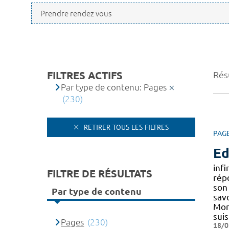
FILTRES ACTIFS
Rés
Par type de contenu: Pages
(230)
RETIRER TOUS LES FILTRES
PAG
Ed
inf
FILTRE DE RÉSULTATS
répo
son
Par type de contenu
sav
Mon 
suis
Pages
(230)
18/0