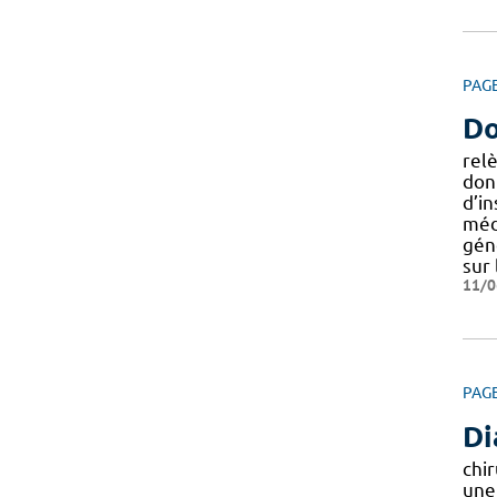
PAG
Do
rel
don
d’in
médi
gén
sur
11/0
PAG
Di
chi
une