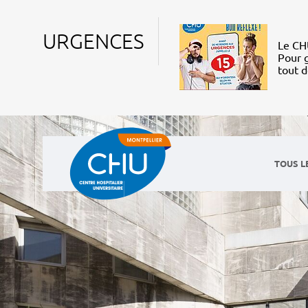
URGENCES
Le CHU
Pour g
tout 
TOUS L