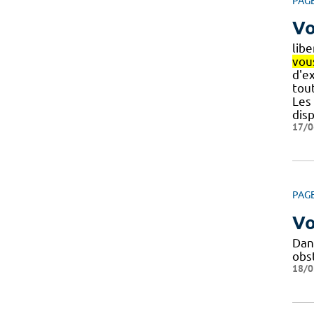
PAG
Vo
libe
vou
d'e
tou
Les 
dis
17/0
PAG
Vo
Dan
obs
18/0