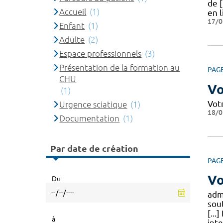
de [
Accueil
(1)
en 
17/0
Enfant
(1)
Adulte
(2)
Espace professionnels
(3)
Présentation de la formation au
PAG
CHU
Vo
(1)
Vot
Urgence sciatique
(1)
18/0
Documentation
(1)
Par date de création
PAG
Vo
Du
admi
sou
[...
à
int