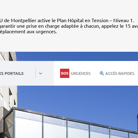
 de Montpellier active le Plan Hôpital en Tension – Niveau 1.
arantir une prise en charge adaptée à chacun, appelez le 15 av
déplacement aux urgences.
URGENCES
ACCÈS RAPIDES
ES PORTAILS