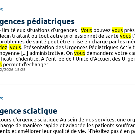
ES
gences pédiatriques
 limité aux situations d’urgences .
Vous
pouvez
vous
prés
ecin traitant ou tout autre professionnel de santé
vous
l
] problèmes de santé peut être prise en charge par les méd
dez
-
vous
. Présentation des Urgences Pédiatriques Activit
moyenne [...] administrative. On
vous
demandera votre cart
ificatif d’identité. A l’entrée de l’Unité d’Accueil des Urg
s
permet d’échanger
2/2026 15:25
ES
gence sciatique
cours d'urgence sciatique Au sein de nos services, une or
harge de manière rapide et adaptée les patients souffrant d
ents et améliorer leur qualité de vie. N’hésitez pas à en 