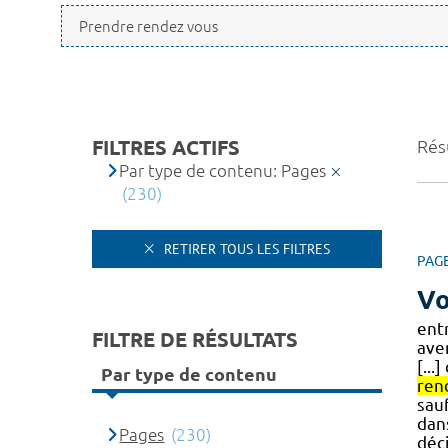
FILTRES ACTIFS
Résu
Par type de contenu: Pages
(230)
RETIRER TOUS LES FILTRES
PAG
Vo
ent
FILTRE DE RÉSULTATS
ave
[...
Par type de contenu
ren
sauf
dan
Pages
(230)
déci