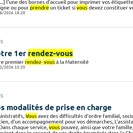
...] l'une des bornes d'accueil pour imprimer vos étiquette
ligne ou pour
prendre
un ticket si
vous
devez constituer vo
6/2026 18:20
ES
tre 1er
rendez-vous
re premier
rendez
-
vous
à la Maternité
2/2026 15:25
ES
s modalités de prise en charge
nistratifs,
Vous
avez des difficultés d'ordre familial, soci
tien, d'un accompagnement pour vos démarches, L'assistan
] Dans chaque service,
vous
pouvez, ainsi que votre famille,
ervient dans le respect de vos droits énumérés dans la Ch