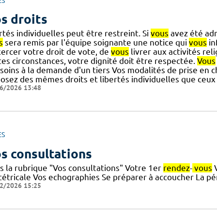
ES
s droits
rtés individuelles peut être restreint. Si
vous
avez été adm
s
sera remis par l'équipe soignante une notice qui
vous
in
xercer votre droit de vote, de
vous
livrer aux activités re
tes circonstances, votre dignité doit être respectée.
Vous
soins à la demande d'un tiers Vos modalités de prise en c
posez des mêmes droits et libertés individuelles que ceux
6/2026 13:48
ES
s consultations
s la rubrique "Vos consultations" Votre 1er
rendez
-
vous
V
tétricale Vos echographies Se préparer à accoucher La péri
2/2026 15:25