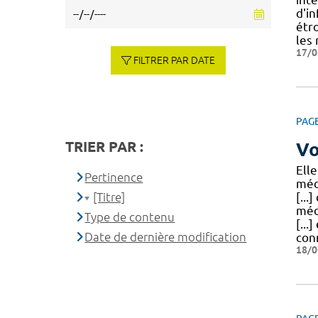
d'in
étro
les
17/0
FILTRER PAR DATE
PAG
TRIER PAR :
Vo
Elle
Pertinence
méd
[Titre]
[...]
méd
Type de contenu
[...
Date de dernière modification
conn
18/0