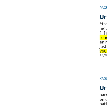
PAG
Ur
être
méd
[...
ren
en 
just
vou
18/0
PAG
Ur
par
en c
pati