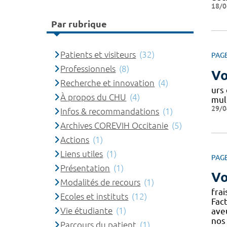
18/0
Par rubrique
Patients et visiteurs
(32)
PAG
Professionnels
(8)
Vo
Recherche et innovation
(4)
urs 
À propos du CHU
(4)
mult
29/0
Infos & recommandations
(1)
Archives COREVIH Occitanie
(5)
Actions
(1)
Liens utiles
(1)
PAG
Présentation
(1)
Vo
Modalités de recours
(1)
fra
Ecoles et instituts
(12)
Fac
Vie étudiante
(1)
ave
nos
Parcours du patient
(1)