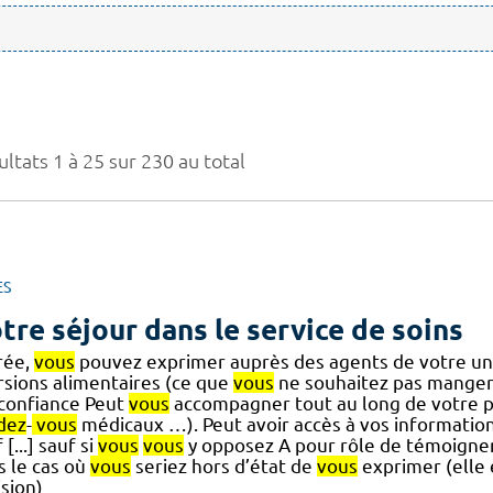
ltats 1 à 25 sur 230 au total
ES
tre séjour dans le service de soins
rée,
vous
pouvez exprimer auprès des agents de votre uni
rsions alimentaires (ce que
vous
ne souhaitez pas manger
] confiance Peut
vous
accompagner tout au long de votre pr
dez
-
vous
médicaux …). Peut avoir accès à vos informatio
 [...] sauf si
vous
vous
y opposez A pour rôle de témoigner
s le cas où
vous
seriez hors d’état de
vous
exprimer (elle 
sion)