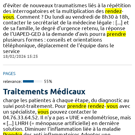
d’éviter de nouveaux traumatismes liés à la répétition
des interrogatoires et la multiplication des
rendez
-
vous
. Comment ? Du lundi au vendredi de 8h30 à 18h,
contacter le secrétariat de la médecine légale : [...] et
de sa famille, le degré d’urgence retenu, la réponse
de l’UAPED-GED à la demande d’avis pourra
prendre
plusieurs formes : conseils et orientations
téléphonique, déplacement de l’équipe dans le
service
18/02/2026 15:25
PAGES
relevance:
55%
Traitements Médicaux
charge les patientes à chaque étape, du diagnostic au
suivi post-traitement. Pour
prendre
rendez
-
vous
avec
un spécialiste,
vous
pouvez contacter le
04.76.33.64.52. Il n’y a pas « UNE » endométriose, mais
« [...] LHRH (= ménopause artificielle) en dernière
solution. Diminuer l’inflammation liée à la maladie
Prendre
des anti-inflammatoires Adopter une