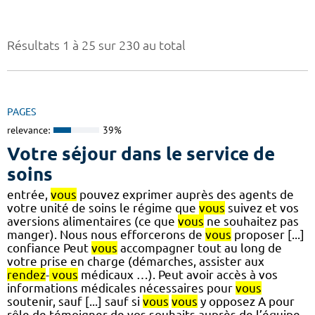
Résultats 1 à 25 sur 230 au total
PAGES
relevance:
39%
Votre séjour dans le service de
soins
entrée,
vous
pouvez exprimer auprès des agents de
votre unité de soins le régime que
vous
suivez et vos
aversions alimentaires (ce que
vous
ne souhaitez pas
manger). Nous nous efforcerons de
vous
proposer [...]
confiance Peut
vous
accompagner tout au long de
votre prise en charge (démarches, assister aux
rendez
-
vous
médicaux …). Peut avoir accès à vos
informations médicales nécessaires pour
vous
soutenir, sauf [...] sauf si
vous
vous
y opposez A pour
rôle de témoigner de vos souhaits auprès de l’équipe