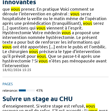
innovantes
que
vous
prenez. En pratique Voici comment se
déroule l'intervention en général :
vous
serez
hospitalisée la veille ou le matin même de l'opération
après une prémédication (tranquillisant),
vous
serez
[...] questions qui
vous
viennent à l'esprit.
Hystérectomie Votre médecin
vous
a proposé une
intervention nommée hystérectomie. Le présent
texte a pour but de renforcer les informations qui
vous
ont été apportées [...] entre le pubis et l’ombilic.
Le chirurgien
vous
précisera le type d’intervention
qu’il prévoit pour
vous
. Que se passe-t-il après une
hystérectomie ? Si
vous
n’êtes pas ménopausée avant
l’intervention
18/02/2026 15:25
PAGES
relevance:
43%
Suivre un stage au CHU
d’enseignement. Si votre stage est refusé,
vous
recevez un mail de refus. S'il est accordé : Si
vous
avez