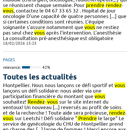
se réunissent chaque semaine. Pour
prendre
rendez
-
vous
, contactez le 04 67 33 65 32 . Hopital de jour
oncologie D’une capacité de quatre personnes [...] que
si certaines conditions sont réunies. L’équipe
soignante s’assure notamment que
vous
ne restiez
pas seul chez
vous
après l’intervention. L'anesthésie
La consultation pré-anesthésique est obligatoire
18/02/2026 15:25
PAGES
relevance:
42%
Toutes les actualités
Montpellier. Nous nous lançons ce défi sportif et
vous
lançons un défi solidaire: nous aider via une
participation financière du montant que
vous
souhaitez!
Rendez
-
vous
sur le site internet du
ventoux! Un nouveau [...] reversés au profit de soins
et de la recherche ! Toute aide sera précieuse,
rendez
-
vous
sur Leetchi ! Défi solidaire "
Prendre
le large" Le
service de gynécologie du CHU de Montpellier prend
en charge des [...] large de femmes ! Merci encore aux