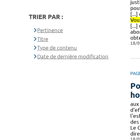
just
pou
[...
TRIER PAR :
Vou
[...
Pertinence
abo
obte
Titre
18/0
Type de contenu
Date de dernière modification
PAG
Po
ho
aux 
d'ef
l'e
des 
Le 
dir
18/0