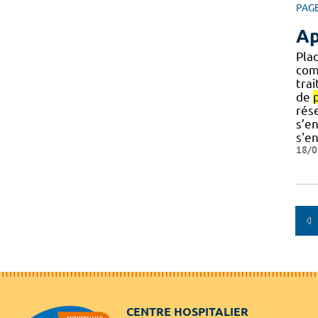
PAG
Ap
Pla
com
trai
de
rése
s’e
s'e
18/0
CENTRE HOSPITALIER