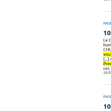
PAG
10
Le 
huma
CHU
vou
[...
Pre
ces
18/0
PAG
10