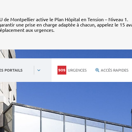
 de Montpellier active le Plan Hôpital en Tension – Niveau 1.
arantir une prise en charge adaptée à chacun, appelez le 15 av
déplacement aux urgences.
URGENCES
ACCÈS RAPIDES
ES PORTAILS