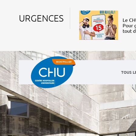
URGENCES
Le CHU
Pour g
tout 
TOUS L