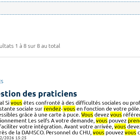
ltats 1 à 8 sur 8 au total
ES
stion des praticiens
al Si
vous
êtes confronté à des difficultés sociales ou pro
stante sociale sur
rendez
-
vous
en fonction de votre pôle.
essibles grâce à une carte à puce.
Vous
devez
vous
référer
tionnement Les selfs A votre demande,
vous
pouvez
pren
] faciliter votre intégration. Avant votre arrivée,
vous
devez
rès de la DAMSCO. Personnel du CHU,
vous
pouvez
vous
c
2/2026 15:25