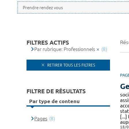
FILTRES ACTIFS
Résu
Par rubrique: Professionnels
(8)
RETIRER TOUS LES FILTRES
PAG
Ge
FILTRE DE RÉSULTATS
soci
assi
Par type de contenu
acc
sta
[...
Pages
(8)
aup
18/0