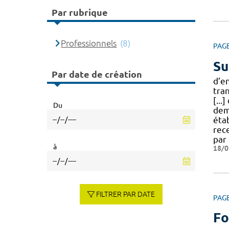
Par rubrique
Professionnels
(8)
PAG
Su
Par date de création
d’e
tra
[...
Du
dem
éta
rec
par 
à
18/0
FILTRER PAR DATE
PAG
Fo