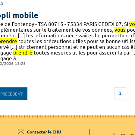
ES
pli mobile
ce de Fontenoy - TSA 80715 - 75334 PARIS CEDEX 07. Si
vo
plémentaires sur le traitement de vos données,
vous
pou
tement [...] les informations nécessaires lui permettant d’
prendre
toutes les précautions utiles pour sa bonne utilis
rvé [...] strictement personnel et ne peut en aucun cas êt
ngage
prendre
toutes mesures utiles pour assurer la parfai
ngage à
2/2026 15:25
1
PRÉCÉDENT
Contacter le CHU
ESPACE PA