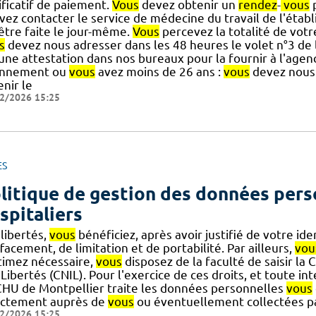
ificatif de paiement.
Vous
devez obtenir un
rendez
-
vous
p
vez contacter le service de médecine du travail de l'étab
] être faite le jour-même.
Vous
percevez la totalité de vot
s
devez nous adresser dans les 48 heures le volet n°3 de 
] une attestation dans nos bureaux pour la fournir à l'ag
nnement ou
vous
avez moins de 26 ans :
vous
devez nous 
nir le
2/2026 15:25
ES
litique de gestion des données pers
spitaliers
libertés,
vous
bénéficiez, après avoir justifié de votre iden
facement, de limitation et de portabilité. Par ailleurs,
vou
stimez nécessaire,
vous
disposez de la faculté de saisir la
Libertés (CNIL). Pour l'exercice de ces droits, et toute in
CHU de Montpellier traite les données personnelles
vous
ectement auprès de
vous
ou éventuellement collectées par
2/2026 15:25