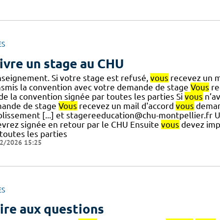
ES
ivre un stage au CHU
nseignement. Si votre stage est refusé,
vous
recevez un mai
nsmis la convention avec votre demande de stage
Vous
re
] de la convention signée par toutes les parties Si
vous
n’av
ande de stage
Vous
recevez un mail d'accord
vous
demand
blissement [...] et stagereeducation@chu-montpellier.fr 
evrez signée en retour par le CHU Ensuite
vous
devez imp
toutes les parties
2/2026 15:25
ES
ire aux questions