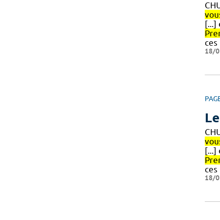
CHU
vou
[...
Pre
ces
18/0
PAG
Le
CHU
vou
[...
Pre
ces
18/0