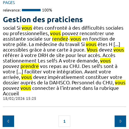
PAGES
relevance:
100%
Gestion des praticiens
social Si
vous
êtes confronté à des difficultés sociales
ou professionnelles,
vous
pouvez rencontrer une
assistante sociale sur
rendez
-
vous
en fonction de
votre pôle. La médecine du travail Si
vous
êtes H [...]
accessibles grâce à une carte à puce.
Vous
devez
vous
référer à votre DRH de site pour leur accès. Accès
stationnement Les selfs A votre demande,
vous
pouvez
prendre
vos repas au CHU. Des selfs sont à
votre [...] faciliter votre intégration. Avant votre
arrivée,
vous
devez impérativement constituer votre
dossier auprès de la DAMSCO. Personnel du CHU,
vous
pouvez
vous
connecter à l'intranet dans la rubrique
Accueil
18/02/2026 15:25
1