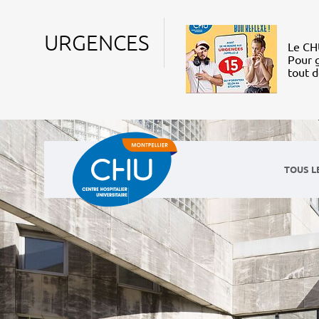
URGENCES
Le CHU
Pour g
tout 
TOUS L