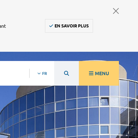
ant
EN SAVOIR PLUS
MENU
FR