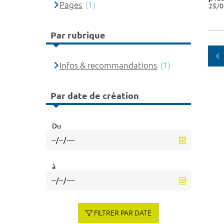
Pages
(1)
25/0
Par rubrique
Infos & recommandations
(1)
Par date de création
Du
à
FILTRER PAR DATE