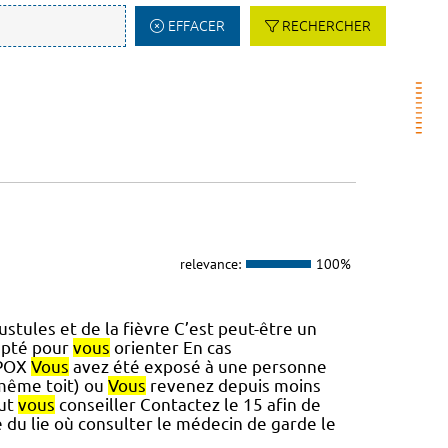
EFFACER
RECHERCHER
relevance:
100%
stules et de la fièvre C’est peut-être un
apté pour
vous
orienter En cas
 MPOX
Vous
avez été exposé à une personne
 même toit) ou
Vous
revenez depuis moins
eut
vous
conseiller Contactez le 15 afin de
 du lie où consulter le médecin de garde le