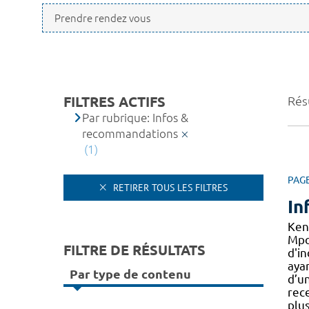
FILTRES ACTIFS
Résu
Par rubrique: Infos &
recommandations
(1)
PAG
RETIRER TOUS LES FILTRES
In
Ken
Mpo
FILTRE DE RÉSULTATS
d'in
aya
Par type de contenu
d’un
rec
plus