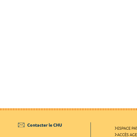
Contacter le CHU
ESPACE PA
ACCÈS AG