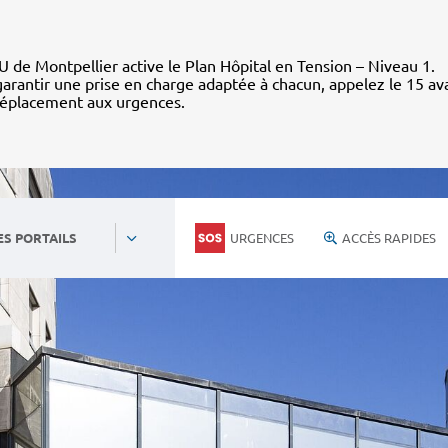
 de Montpellier active le Plan Hôpital en Tension – Niveau 1.
arantir une prise en charge adaptée à chacun, appelez le 15 av
déplacement aux urgences.
URGENCES
ACCÈS RAPIDES
ES PORTAILS