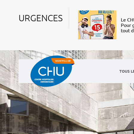
URGENCES
Le CHU
Pour g
tout 
TOUS L