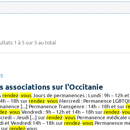
ltats 1 à 5 sur 5 au total
ES
s associations sur l'Occitanie
s
rendez
-
vous
Jours de permanences : Lundi : 9h – 12h et
14h – 18h sur
rendez
-
vous
Mercredi : Permanence LGBTQIA
manence [...] Permanence Transgenre : 14h – 18h et sur
r
dez
-
vous
Vendredi : 9h – 12h et 14h – 18h sur
rendez
-
vo
redi – Jeudi [...] sur
rendez
-
vous
Permanence médicale de
di et Vendredi 14h – 18h sur
rendez
-
vous
Permanence médi
 sur
rendez
-vous