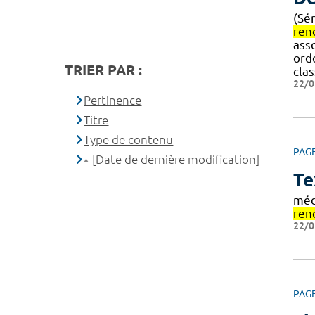
(Sé
ren
ass
ord
TRIER PAR :
cla
22/0
Pertinence
Titre
Type de contenu
PAG
[Date de dernière modification]
Te
méd
ren
22/0
PAG