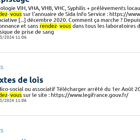
rologie VIH, VHA, VHB, VHC, Syphilis + prélèvements locau
dez
-
vous
sur l'annuaire de Sida Info Service : https://ww
ociative [...] décembre 2020. Comment ça marche ? Depuis l
onnance et sans
rendez
-
vous
dans tous les laboratoires d
ssique de prise de sang
3/2024 11:06
ES
xtes de lois
ico-social ou associatif Télécharger arrêté du 1er Août 
dez
-
vous
sur le site : https://www.legifrance.gouv.fr/
3/2024 11:06
ES