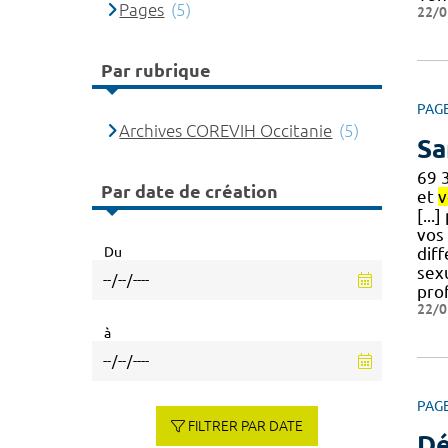
Pages
(5)
22/0
Par rubrique
PAG
Archives COREVIH Occitanie
(5)
Sa
69 
Par date de création
et
v
[...
vos 
Du
diff
sex
pro
22/0
à
PAG
FILTRER PAR DATE
Dé