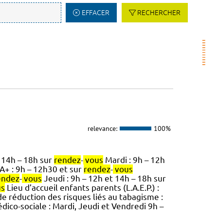
EFFACER
RECHERCHER
relevance:
100%
 14h – 18h sur
rendez
-
vous
Mardi : 9h – 12h
+ : 9h – 12h30 et sur
rendez
-
vous
endez
-
vous
Jeudi : 9h – 12h et 14h – 18h sur
us
Lieu d’accueil enfants parents (L.A.E.P.) :
 réduction des risques liés au tabagisme :
co-sociale : Mardi, Jeudi et Vendredi 9h –