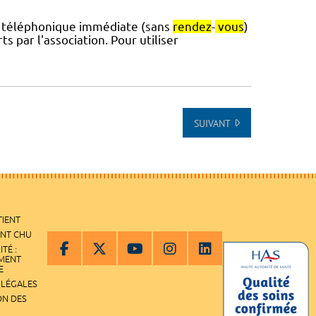
nce téléphonique immédiate (sans
rendez
-
vous
)
s par l'association. Pour utiliser
SUIVANT
TIENT
ENT CHU
ITÉ :
EMENT
E
 LÉGALES
ON DES