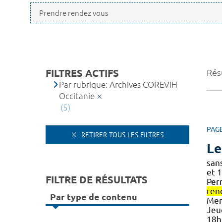
FILTRES ACTIFS
Résu
Par rubrique: Archives COREVIH
Occitanie
(5)
PAG
RETIRER TOUS LES FILTRES
Le
san
et 
FILTRE DE RÉSULTATS
Per
ren
Par type de contenu
Merc
Jeu
18h