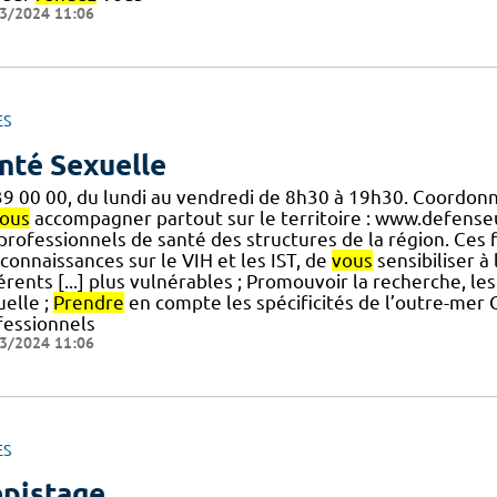
3/2024 11:06
ES
nté Sexuelle
39 00 00, du lundi au vendredi de 8h30 à 19h30. Coordon
ous
accompagner partout sur le territoire : www.defenseu
] professionnels de santé des structures de la région. Ces
connaissances sur le VIH et les IST, de
vous
sensibiliser à
érents [...] plus vulnérables ; Promouvoir la recherche, le
uelle ;
Prendre
en compte les spécificités de l’outre-mer 
fessionnels
3/2024 11:06
ES
pistage