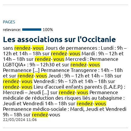
PAGES
relevance:
100%
Les associations sur l'Occitanie
sans
rendez
-
vous
Jours de permanences : Lundi : 9h –
12h et 14h – 18h sur
rendez
-
vous
Mardi : 9h – 12h et
14h – 18h sur
rendez
-
vous
Mercredi : Permanence
LGBTQIA+ : 9h – 12h30 et sur
rendez
-
vous
Permanence [...] Permanence Transgenre : 14h – 18h
et sur
rendez
-
vous
Jeudi : 9h – 12h et 14h – 18h sur
rendez
-
vous
Vendredi : 9h – 12h et 14h – 18h sur
rendez
-
vous
Lieu d’accueil enfants parents (L.A.E.P.) :
Mercredi – Jeudi [...] sur
rendez
-
vous
Permanence
médicale de réduction des risques liés au tabagisme :
Jeudi et Vendredi 14h – 18h sur
rendez
-
vous
Permanence médico-sociale : Mardi, Jeudi et Vendredi
9h – 18h sur
rendez
-vous
22/03/2024 11:06