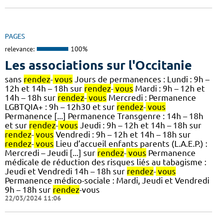
PAGES
relevance:
100%
Les associations sur l'Occitanie
sans
rendez
-
vous
Jours de permanences : Lundi : 9h –
12h et 14h – 18h sur
rendez
-
vous
Mardi : 9h – 12h et
14h – 18h sur
rendez
-
vous
Mercredi : Permanence
LGBTQIA+ : 9h – 12h30 et sur
rendez
-
vous
Permanence [...] Permanence Transgenre : 14h – 18h
et sur
rendez
-
vous
Jeudi : 9h – 12h et 14h – 18h sur
rendez
-
vous
Vendredi : 9h – 12h et 14h – 18h sur
rendez
-
vous
Lieu d’accueil enfants parents (L.A.E.P.) :
Mercredi – Jeudi [...] sur
rendez
-
vous
Permanence
médicale de réduction des risques liés au tabagisme :
Jeudi et Vendredi 14h – 18h sur
rendez
-
vous
Permanence médico-sociale : Mardi, Jeudi et Vendredi
9h – 18h sur
rendez
-vous
22/03/2024 11:06