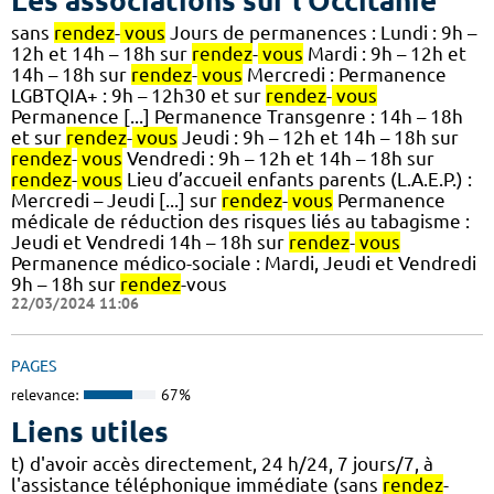
Les associations sur l'Occitanie
sans
rendez
-
vous
Jours de permanences : Lundi : 9h –
12h et 14h – 18h sur
rendez
-
vous
Mardi : 9h – 12h et
14h – 18h sur
rendez
-
vous
Mercredi : Permanence
LGBTQIA+ : 9h – 12h30 et sur
rendez
-
vous
Permanence [...] Permanence Transgenre : 14h – 18h
et sur
rendez
-
vous
Jeudi : 9h – 12h et 14h – 18h sur
rendez
-
vous
Vendredi : 9h – 12h et 14h – 18h sur
rendez
-
vous
Lieu d’accueil enfants parents (L.A.E.P.) :
Mercredi – Jeudi [...] sur
rendez
-
vous
Permanence
médicale de réduction des risques liés au tabagisme :
Jeudi et Vendredi 14h – 18h sur
rendez
-
vous
Permanence médico-sociale : Mardi, Jeudi et Vendredi
9h – 18h sur
rendez
-vous
22/03/2024 11:06
PAGES
relevance:
67%
Liens utiles
t) d'avoir accès directement, 24 h/24, 7 jours/7, à
l'assistance téléphonique immédiate (sans
rendez
-