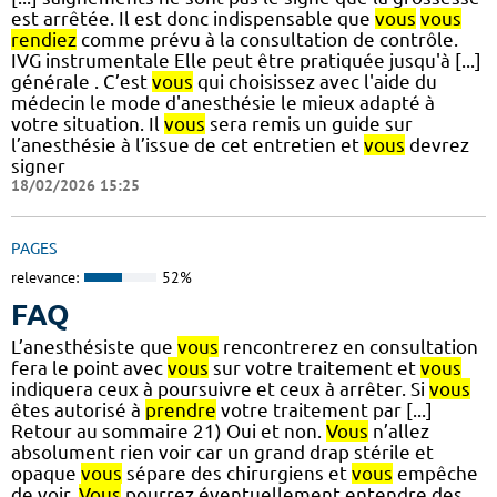
est arrêtée. Il est donc indispensable que
vous
vous
rendiez
comme prévu à la consultation de contrôle.
IVG instrumentale Elle peut être pratiquée jusqu'à [...]
générale . C’est
vous
qui choisissez avec l'aide du
médecin le mode d'anesthésie le mieux adapté à
votre situation. Il
vous
sera remis un guide sur
l’anesthésie à l’issue de cet entretien et
vous
devrez
signer
18/02/2026 15:25
PAGES
relevance:
52%
FAQ
L’anesthésiste que
vous
rencontrerez en consultation
fera le point avec
vous
sur votre traitement et
vous
indiquera ceux à poursuivre et ceux à arrêter. Si
vous
êtes autorisé à
prendre
votre traitement par [...]
Retour au sommaire 21) Oui et non.
Vous
n’allez
absolument rien voir car un grand drap stérile et
opaque
vous
sépare des chirurgiens et
vous
empêche
de voir.
Vous
pourrez éventuellement entendre des