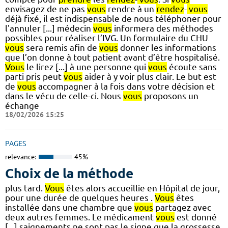
envisagez de ne pas
vous
rendre à un
rendez
-
vous
déjà fixé, il est indispensable de nous téléphoner pour
l'annuler [...] médecin
vous
informera des méthodes
possibles pour réaliser l’IVG. Un formulaire du CHU
vous
sera remis afin de
vous
donner les informations
que l’on donne à tout patient avant d’être hospitalisé.
Vous
le lirez [...] à une personne qui
vous
écoute sans
parti pris peut
vous
aider à y voir plus clair. Le but est
de
vous
accompagner à la fois dans votre décision et
dans le vécu de celle-ci. Nous
vous
proposons un
échange
18/02/2026 15:25
PAGES
relevance:
45%
Choix de la méthode
plus tard.
Vous
êtes alors accueillie en Hôpital de jour,
pour une durée de quelques heures .
Vous
êtes
installée dans une chambre que
vous
partagez avec
deux autres femmes. Le médicament
vous
est donné
[...] saignements ne sont pas le signe que la grossesse