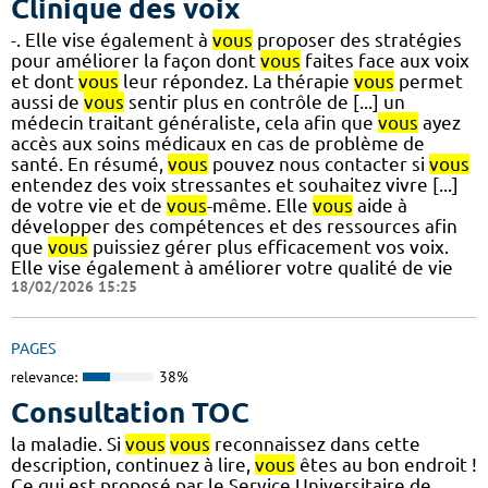
Clinique des voix
-. Elle vise également à
vous
proposer des stratégies
pour améliorer la façon dont
vous
faites face aux voix
et dont
vous
leur répondez. La thérapie
vous
permet
aussi de
vous
sentir plus en contrôle de [...] un
médecin traitant généraliste, cela afin que
vous
ayez
accès aux soins médicaux en cas de problème de
santé. En résumé,
vous
pouvez nous contacter si
vous
entendez des voix stressantes et souhaitez vivre [...]
de votre vie et de
vous
-même. Elle
vous
aide à
développer des compétences et des ressources afin
que
vous
puissiez gérer plus efficacement vos voix.
Elle vise également à améliorer votre qualité de vie
18/02/2026 15:25
PAGES
relevance:
38%
Consultation TOC
la maladie. Si
vous
vous
reconnaissez dans cette
description, continuez à lire,
vous
êtes au bon endroit !
Ce qui est proposé par le Service Universitaire de