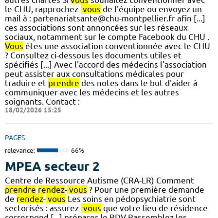
le CHU, rapprochez-
vous
de l'équipe ou envoyez un
mail à : partenariatsante@chu-montpellier.fr afin [...]
ces associations sont annoncées sur les réseaux
sociaux, notamment sur le compte Facebook du CHU .
Vous
êtes une association conventionnée avec le CHU
? Consultez ci-dessous les documents utiles et
spécifiés [...] Avec l'accord des médecins l’association
peut assister aux consultations médicales pour
traduire et
prendre
des notes dans le but d'aider à
communiquer avec les médecins et les autres
soignants. Contact :
18/02/2026 15:25
PAGES
relevance:
66%
MPEA secteur 2
Centre de Ressource Autisme (CRA-LR) Comment
prendre
rendez
-
vous
? Pour une première demande
de
rendez
-
vous
Les soins en pédopsychiatrie sont
sectorisés : assurez-
vous
que votre lieu de résidence
correspond [...] préparer le RDV Rassemblez les