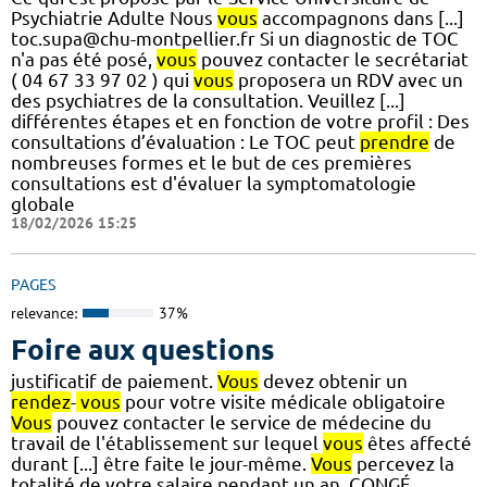
Psychiatrie Adulte Nous
vous
accompagnons dans [...]
toc.supa@chu-montpellier.fr Si un diagnostic de TOC
n'a pas été posé,
vous
pouvez contacter le secrétariat
( 04 67 33 97 02 ) qui
vous
proposera un RDV avec un
des psychiatres de la consultation. Veuillez [...]
différentes étapes et en fonction de votre profil : Des
consultations d’évaluation : Le TOC peut
prendre
de
nombreuses formes et le but de ces premières
consultations est d'évaluer la symptomatologie
globale
18/02/2026 15:25
PAGES
relevance:
37%
Foire aux questions
justificatif de paiement.
Vous
devez obtenir un
rendez
-
vous
pour votre visite médicale obligatoire
Vous
pouvez contacter le service de médecine du
travail de l'établissement sur lequel
vous
êtes affecté
durant [...] être faite le jour-même.
Vous
percevez la
totalité de votre salaire pendant un an. CONGÉ