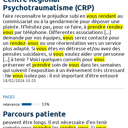
Psychotraumatisme (CRP)
faire reconnaître le préjudice subi en
vous
rendant
au
commissariat ou à la gendarmerie pour déposer une
plainte. N’hésitez pas, pour ce faire, à
prendre
rendez
-
vous
par téléphone. Differentes associations [...]
demande par nos équipes,
vous
serez contacté pour
un
rendez
-
vous
ou une réorientation vers un service
plus adapté. Si
vous
êtes en détresse et/ou avez des
pensées suicidaires, si
vous
voulez aider une personne
[...] à tenir ? Voici quelques conseils pour
vous
préserver et
prendre
soin de
vous
dans les semaines
qui suivent l'exposition à un évènement très stressant
: Ne
vous
isolez pas : il est important d’être entouré
18/02/2026 15:25
PAGES
relevance:
53%
Parcours patiente
peuvent être longs. Il est nécessaire d'en tenir
compte pour
prendre
les
rendez
-
vous
. Si
vous