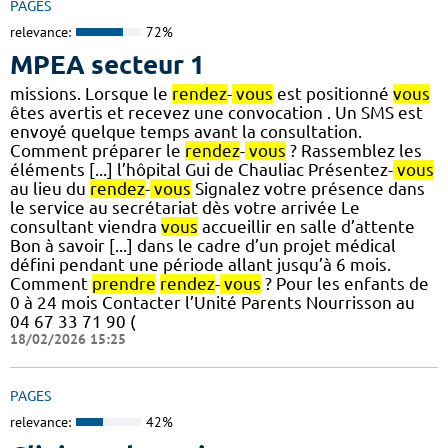
PAGES
relevance:
72%
MPEA secteur 1
missions. Lorsque le
rendez
-
vous
est positionné
vous
êtes avertis et recevez une convocation . Un SMS est
envoyé quelque temps avant la consultation.
Comment préparer le
rendez
-
vous
? Rassemblez les
éléments [...] l’hôpital Gui de Chauliac Présentez-
vous
au lieu du
rendez
-
vous
Signalez votre présence dans
le service au secrétariat dès votre arrivée Le
consultant viendra
vous
accueillir en salle d’attente
Bon à savoir [...] dans le cadre d’un projet médical
défini pendant une période allant jusqu’à 6 mois.
Comment
prendre
rendez
-
vous
? Pour les enfants de
0 à 24 mois Contacter l’Unité Parents Nourrisson au
04 67 33 71 90 (
18/02/2026 15:25
PAGES
relevance:
42%