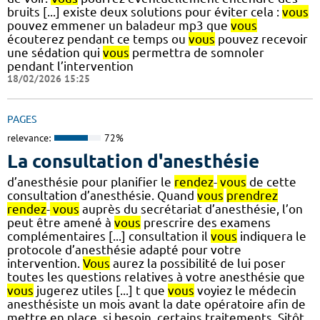
bruits [...] existe deux solutions pour éviter cela :
vous
pouvez emmener un baladeur mp3 que
vous
écouterez pendant ce temps ou
vous
pouvez recevoir
une sédation qui
vous
permettra de somnoler
pendant l’intervention
18/02/2026 15:25
PAGES
relevance:
72%
La consultation d'anesthésie
d’anesthésie pour planifier le
rendez
-
vous
de cette
consultation d’anesthésie. Quand
vous
prendrez
rendez
-
vous
auprès du secrétariat d’anesthésie, l’on
peut être amené à
vous
prescrire des examens
complémentaires [...] consultation il
vous
indiquera le
protocole d’anesthésie adapté pour votre
intervention.
Vous
aurez la possibilité de lui poser
toutes les questions relatives à votre anesthésie que
vous
jugerez utiles [...] t que
vous
voyiez le médecin
anesthésiste un mois avant la date opératoire afin de
mettre en place, si besoin, certains traitements. Sitôt