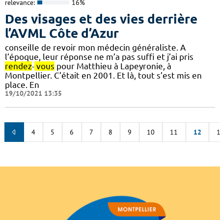
relevance:
16%
Des visages et des vies derrière
l’AVML Côte d’Azur
conseille de revoir mon médecin généraliste. A
l’époque, leur réponse ne m’a pas suffi et j’ai pris
rendez
-
vous
pour Matthieu à Lapeyronie, à
Montpellier. C’était en 2001. Et là, tout s’est mis en
place. En
19/10/2021 13:35
4
5
6
7
8
9
10
11
12