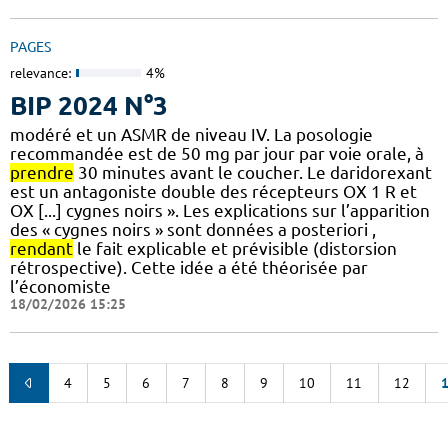
PAGES
relevance:
4%
BIP 2024 N°3
modéré et un ASMR de niveau IV. La posologie
recommandée est de 50 mg par jour par voie orale, à
prendre
30 minutes avant le coucher. Le daridorexant
est un antagoniste double des récepteurs OX 1 R et
OX [...] cygnes noirs ». Les explications sur l’apparition
des « cygnes noirs » sont données a posteriori ,
rendant
le fait explicable et prévisible (distorsion
rétrospective). Cette idée a été théorisée par
l’économiste
18/02/2026 15:25
4
5
6
7
8
9
10
11
12