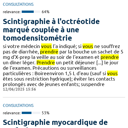
CONSULTATIONS
relevance:
64%
Scintigraphie à l'octréotide
marqué couplée à une
tomodensitométrie
si votre médecin
vous
l'a indiqué; si
vous
ne souffrez
pas de diarrhée,
prendre
par la bouche un sachet de 5
mg d'X-prep la veille au soir de l'examen et
prendre
un dîner léger.
Prendre
un petit déjeuner [...] le jour
de l'examen. Précautions ou surveillances
particulières : Boireenviron 1,5 L d'eau (sauf si
vous
êtes sous restriction hydrique); éviter les contacts
prolongés avec de jeunes enfants; suspendre
12/06/2025 15:56
CONSULTATIONS
relevance:
53%
Scintigraphie myocardique de