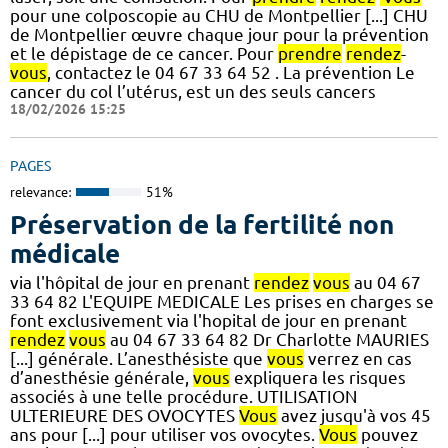
pour une colposcopie au CHU de Montpellier [...] CHU
de Montpellier œuvre chaque jour pour la prévention
et le dépistage de ce cancer. Pour
prendre
rendez
-
vous
, contactez le 04 67 33 64 52 . La prévention Le
cancer du col l’utérus, est un des seuls cancers
18/02/2026 15:25
PAGES
relevance:
51%
Préservation de la fertilité non
médicale
via l'hôpital de jour en prenant
rendez
vous
au 04 67
33 64 82 L'EQUIPE MEDICALE Les prises en charges se
font exclusivement via l'hopital de jour en prenant
rendez
vous
au 04 67 33 64 82 Dr Charlotte MAURIES
[...] générale. L’anesthésiste que
vous
verrez en cas
d’anesthésie générale,
vous
expliquera les risques
associés à une telle procédure. UTILISATION
ULTERIEURE DES OVOCYTES
Vous
avez jusqu'à vos 45
ans pour [...] pour utiliser vos ovocytes.
Vous
pouvez