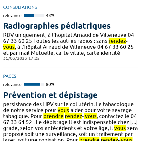
CONSULTATIONS
relevance:
48%
Radiographies pédiatriques
RDV uniquement, à l'hôpital Arnaud de Villeneuve 04
67 33 60 25 Toutes les autres radios : sans
rendez
-
vous
, à l'hôpital Arnaud de Villeneuve 04 67 33 60 25
et par mail Mutuelle, carte vitale, carte identité
31/03/2023 17:25
PAGES
relevance:
80%
Prévention et dépistage
persistance des HPV sur le col utérin. La tabacologue
de notre service pour
vous
aider pour votre sevrage
tabagique. Pour
prendre
rendez
-
vous
, contactez le 04
67 33 64 52 . Le dépistage Il est indispensable chez [...]
grade, selon vos antécédents et votre âge, il
vous
sera
proposé soit une surveillance, soit un traitement par
laser, soit une conisation. Pour
prendre
rendez
-
vous