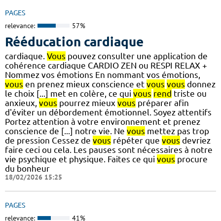
PAGES
relevance:
57%
Rééducation cardiaque
cardiaque.
Vous
pouvez consulter une application de
cohérence cardiaque CARDIO ZEN ou RESPI RELAX +
Nommez vos émotions En nommant vos émotions,
vous
en prenez mieux conscience et
vous
vous
donnez
le choix [...] met en colère, ce qui
vous
rend
triste ou
anxieux,
vous
pourrez mieux
vous
préparer afin
d'éviter un débordement émotionnel. Soyez attentifs
Portez attention à votre environnement et prenez
conscience de [...] notre vie. Ne
vous
mettez pas trop
de pression Cessez de
vous
répéter que
vous
devriez
faire ceci ou cela. Les pauses sont nécessaires à notre
vie psychique et physique. Faites ce qui
vous
procure
du bonheur
18/02/2026 15:25
PAGES
relevance:
41%