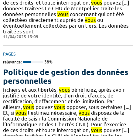
de ces droits, et toute interrogation,
vous
pouvez [...]
données traitées Le CHU de Montpellier traite les
données personnelles
vous
concernant qui ont été
collectées directement auprès de
vous
ou
éventuellement collectées par un tiers. Les données
traitées sont
11/04/2025 13:09
PAGES
relevance:
38%
Politique de gestion des données
personnelles
fichiers et aux libertés,
vous
bénéficiez, après avoir
justifié de votre identité, d’un droit d’accès, de
rectification, d’effacement et de limitation. Par
ailleurs,
vous
pouvez
vous
opposer, sous certaines [...]
Et, si
vous
l’estimez nécessaire,
vous
disposez de la
faculté de saisir la Commission Nationale de
l’Informatique et des Libertés CNIL). Pour l’exercice
de ces droits, et toute interrogation,
vous
pouvez [...]
données traitées Le CHU de Montpellier traite les