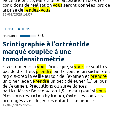
Pièce d'identité, Mutuelle ou attestation 100% Les
conditions de réalisation
vous
seront données lors de
la prise de
rendez
-
vous
.
12/06/2025 14:07
CONSULTATIONS
relevance:
64%
Scintigraphie à l'octréotide
marqué couplée à une
tomodensitométrie
si votre médecin
vous
l'a indiqué; si
vous
ne souffrez
pas de diarrhée,
prendre
par la bouche un sachet de 5
mg d'X-prep la veille au soir de l'examen et
prendre
un dîner léger.
Prendre
un petit déjeuner [...] le jour
de l'examen. Précautions ou surveillances
particulières : Boireenviron 1,5 L d'eau (sauf si
vous
êtes sous restriction hydrique); éviter les contacts
prolongés avec de jeunes enfants; suspendre
12/06/2025 15:56