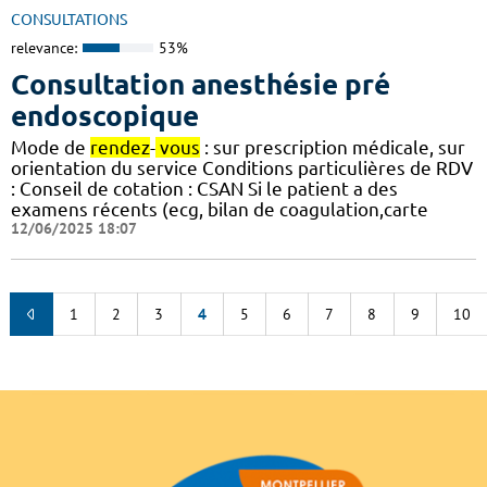
CONSULTATIONS
relevance:
53%
Consultation anesthésie pré
endoscopique
Mode de
rendez
-
vous
: sur prescription médicale, sur
orientation du service Conditions particulières de RDV
: Conseil de cotation : CSAN Si le patient a des
examens récents (ecg, bilan de coagulation,carte
12/06/2025 18:07
1
2
3
4
5
6
7
8
9
10