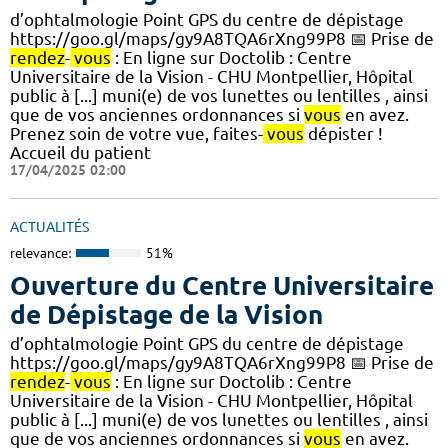
d’ophtalmologie Point GPS du centre de dépistage
https://goo.gl/maps/gy9A8TQA6rXng99P8 📅 Prise de
rendez
-
vous
: En ligne sur Doctolib : Centre
Universitaire de la Vision - CHU Montpellier, Hôpital
public à [...] muni(e) de vos lunettes ou lentilles , ainsi
que de vos anciennes ordonnances si
vous
en avez.
Prenez soin de votre vue, faites-
vous
dépister !
Accueil du patient
17/04/2025 02:00
ACTUALITÉS
relevance:
51%
Ouverture du Centre Universitaire
de Dépistage de la Vision
d’ophtalmologie Point GPS du centre de dépistage
https://goo.gl/maps/gy9A8TQA6rXng99P8 📅 Prise de
rendez
-
vous
: En ligne sur Doctolib : Centre
Universitaire de la Vision - CHU Montpellier, Hôpital
public à [...] muni(e) de vos lunettes ou lentilles , ainsi
que de vos anciennes ordonnances si
vous
en avez.