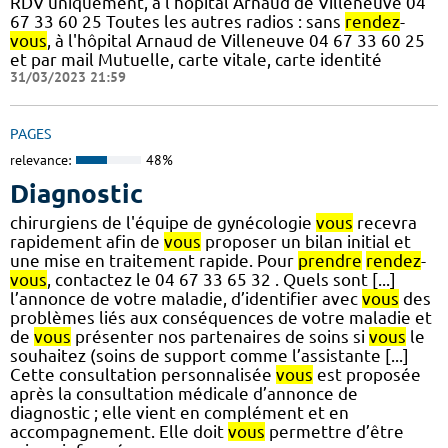
RDV uniquement, à l'hôpital Arnaud de Villeneuve 04
67 33 60 25 Toutes les autres radios : sans
rendez
-
vous
, à l'hôpital Arnaud de Villeneuve 04 67 33 60 25
et par mail Mutuelle, carte vitale, carte identité
31/03/2023 21:59
PAGES
relevance:
48%
Diagnostic
chirurgiens de l'équipe de gynécologie
vous
recevra
rapidement afin de
vous
proposer un bilan initial et
une mise en traitement rapide. Pour
prendre
rendez
-
vous
, contactez le 04 67 33 65 32 . Quels sont [...]
l’annonce de votre maladie, d’identifier avec
vous
des
problèmes liés aux conséquences de votre maladie et
de
vous
présenter nos partenaires de soins si
vous
le
souhaitez (soins de support comme l’assistante [...]
Cette consultation personnalisée
vous
est proposée
après la consultation médicale d’annonce de
diagnostic ; elle vient en complément et en
accompagnement. Elle doit
vous
permettre d’être