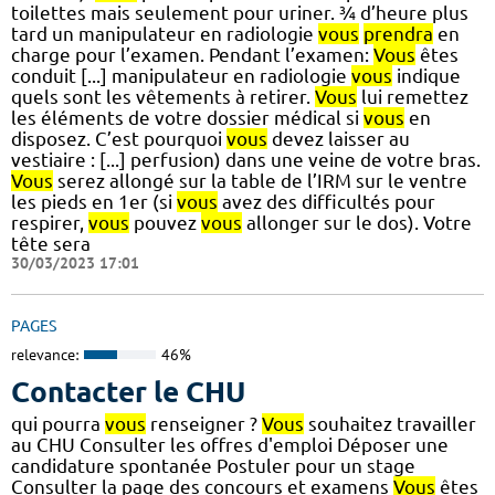
toilettes mais seulement pour uriner. ¾ d’heure plus
tard un manipulateur en radiologie
vous
prendra
en
charge pour l’examen. Pendant l’examen:
Vous
êtes
conduit [...] manipulateur en radiologie
vous
indique
quels sont les vêtements à retirer.
Vous
lui remettez
les éléments de votre dossier médical si
vous
en
disposez. C’est pourquoi
vous
devez laisser au
vestiaire : [...] perfusion) dans une veine de votre bras.
Vous
serez allongé sur la table de l’IRM sur le ventre
les pieds en 1er (si
vous
avez des difficultés pour
respirer,
vous
pouvez
vous
allonger sur le dos). Votre
tête sera
30/03/2023 17:01
PAGES
relevance:
46%
Contacter le CHU
qui pourra
vous
renseigner ?
Vous
souhaitez travailler
au CHU Consulter les offres d'emploi Déposer une
candidature spontanée Postuler pour un stage
Consulter la page des concours et examens
Vous
êtes