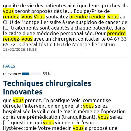
qualité de vie des patientes ainsi que leurs proches. Ils
vous
seront proposés dès le… Equipe/Prise de
rendez
-
vous
Vous
souhaitez
prendre
rendez
-
vous
au
CHU de Montpellier suite à une suspicion de cancer de
[...] traitements sont adaptés à chaque patiente, dans
le cadre d'une médecine personnalisée. Pour
prendre
rendez
-
vous
avec un chirurgien, contacter le 04 67 33
65 32 . Généralités Le CHU de Montpellier est un
18/02/2026 15:25
PAGES
relevance:
35%
Techniques chirurgicales
innovantes
que
vous
prenez. En pratique Voici comment se
déroule l'intervention en général :
vous
serez
hospitalisée la veille ou le matin même de l'opération
après une prémédication (tranquillisant),
vous
serez
[...] questions qui
vous
viennent à l'esprit.
Hystérectomie Votre médecin
vous
a proposé une