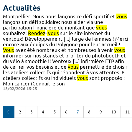
Actualités
Montpellier. Nous nous lançons ce défi sportif et
vous
lançons un défi solidaire: nous aider via une
participation financière du montant que
vous
souhaitez!
Rendez
-
vous
sur le site internet du
ventoux! Développement [...] large de femmes ! Merci
encore aux équipes du Polygone pour leur accueil !
Vous
avez été nombreux et nombreuses à venir
vous
informer sur nos stands et profiter du photobooth et
du vélo à smoothie !! Ventoux [...] infirmière ETP afin
de cerner vos besoins et de
vous
permettre de choisir
les ateliers collectifs qui répondent à vos attentes. 8
ateliers collectifs ou individuels
vous
sont proposés :
Mon cancer (Connaitre son
18/02/2026 15:25
2
3
4
5
6
7
8
9
10
11