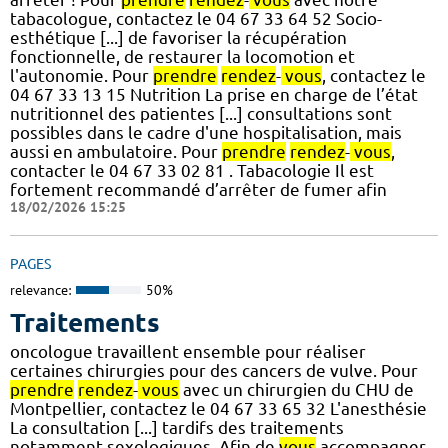
tabacologue, contactez le 04 67 33 64 52 Socio-
esthétique [...] de favoriser la récupération
fonctionnelle, de restaurer la locomotion et
l'autonomie. Pour
prendre
rendez
-
vous
, contactez le
04 67 33 13 15 Nutrition La prise en charge de l’état
nutritionnel des patientes [...] consultations sont
possibles dans le cadre d'une hospitalisation, mais
aussi en ambulatoire. Pour
prendre
rendez
-
vous
,
contacter le 04 67 33 02 81 . Tabacologie Il est
fortement recommandé d’arrêter de fumer afin
18/02/2026 15:25
PAGES
relevance:
50%
Traitements
oncologue travaillent ensemble pour réaliser
certaines chirurgies pour des cancers de vulve. Pour
prendre
rendez
-
vous
avec un chirurgien du CHU de
Montpellier, contactez le 04 67 33 65 32 L'anesthésie
La consultation [...] tardifs des traitements
notamment sexologiques. Afin de
vous
accompagner