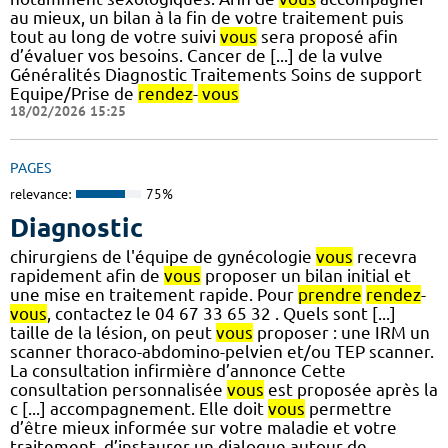
au mieux, un bilan à la fin de votre traitement puis
tout au long de votre suivi
vous
sera proposé afin
d’évaluer vos besoins. Cancer de [...] de la vulve
Généralités Diagnostic Traitements Soins de support
Equipe/Prise de
rendez
-
vous
18/02/2026 15:25
PAGES
relevance:
75%
Diagnostic
chirurgiens de l'équipe de gynécologie
vous
recevra
rapidement afin de
vous
proposer un bilan initial et
une mise en traitement rapide. Pour
prendre
rendez
-
vous
, contactez le 04 67 33 65 32 . Quels sont [...]
taille de la lésion, on peut
vous
proposer : une IRM un
scanner thoraco-abdomino-pelvien et/ou TEP scanner.
La consultation infirmière d’annonce Cette
consultation personnalisée
vous
est proposée après la
c [...] accompagnement. Elle doit
vous
permettre
d’être mieux informée sur votre maladie et votre
traitement, d’instaurer un dialogue autour de