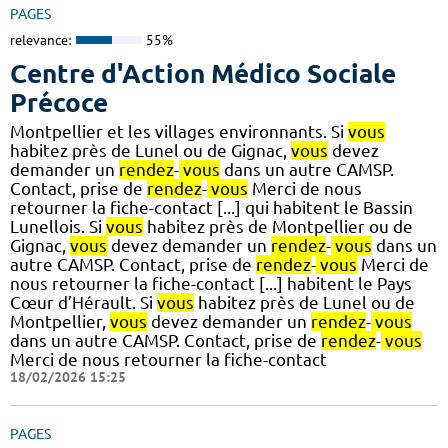
PAGES
relevance:
55%
Centre d'Action Médico Sociale
Précoce
Montpellier et les villages environnants. Si
vous
habitez près de Lunel ou de Gignac,
vous
devez
demander un
rendez
-
vous
dans un autre CAMSP.
Contact, prise de
rendez
-
vous
Merci de nous
retourner la fiche-contact [...] qui habitent le Bassin
Lunellois. Si
vous
habitez près de Montpellier ou de
Gignac,
vous
devez demander un
rendez
-
vous
dans un
autre CAMSP. Contact, prise de
rendez
-
vous
Merci de
nous retourner la fiche-contact [...] habitent le Pays
Cœur d’Hérault. Si
vous
habitez près de Lunel ou de
Montpellier,
vous
devez demander un
rendez
-
vous
dans un autre CAMSP. Contact, prise de
rendez
-
vous
Merci de nous retourner la fiche-contact
18/02/2026 15:25
PAGES