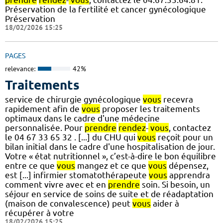
Préservation de la fertilité et cancer gynécologique
Préservation
18/02/2026 15:25
PAGES
relevance:
42%
Traitements
service de chirurgie gynécologique
vous
recevra
rapidement afin de
vous
proposer les traitements
optimaux dans le cadre d'une médecine
personnalisée. Pour
prendre
rendez
-
vous
, contactez
le 04 67 33 65 32 . [...] du CHU qui
vous
reçoit pour un
bilan initial dans le cadre d'une hospitalisation de jour.
Votre « état nutritionnel », c’est-à-dire le bon équilibre
entre ce que
vous
mangez et ce que
vous
dépensez,
est [...] infirmier stomatothérapeute
vous
apprendra
comment vivre avec et en
prendre
soin. Si besoin, un
séjour en service de soins de suite et de réadaptation
(maison de convalescence) peut
vous
aider à
récupérer à votre
18/02/2026 15:25