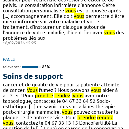
pelvis. La consultation infirmière d’annonce Cette
consultation personnalisée
vous
est proposée après
[...] accompagnement. Elle doit
vous
permettre d’être
mieux informée sur votre maladie et votre
traitement, d’instaurer un dialogue autour de
l’annonce de votre maladie, d’identifier avec
vous
des
problèmes liés aux
18/02/2026 15:25
PAGES
relevance:
85%
Soins de support
cancer et de qualité de vie pour la patiente atteinte
de cancer.
Vous
fumez ? Nous pouvons
vous
aider à
arrêter ! Pour
prendre
rendez
-
vous
avec notre
tabacologue, contactez le 04 67 33 64 52 Socio-
esthétique [...] en savoir plus sur la kinésithérapie
post-chirurgie mammaire,
vous
pouvez consulter la
plaquette de notre service. Pour
prendre
rendez
-
vous
, contactez le 04 67 33 13 15 L'oncofertilité La
question de la [...] Loup) en charge de la conservation