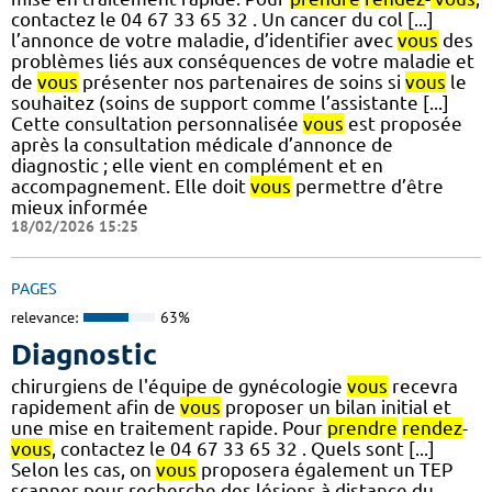
contactez le 04 67 33 65 32 . Un cancer du col [...]
l’annonce de votre maladie, d’identifier avec
vous
des
problèmes liés aux conséquences de votre maladie et
de
vous
présenter nos partenaires de soins si
vous
le
souhaitez (soins de support comme l’assistante [...]
Cette consultation personnalisée
vous
est proposée
après la consultation médicale d’annonce de
diagnostic ; elle vient en complément et en
accompagnement. Elle doit
vous
permettre d’être
mieux informée
18/02/2026 15:25
PAGES
relevance:
63%
Diagnostic
chirurgiens de l'équipe de gynécologie
vous
recevra
rapidement afin de
vous
proposer un bilan initial et
une mise en traitement rapide. Pour
prendre
rendez
-
vous
, contactez le 04 67 33 65 32 . Quels sont [...]
Selon les cas, on
vous
proposera également un TEP
scanner pour recherche des lésions à distance du