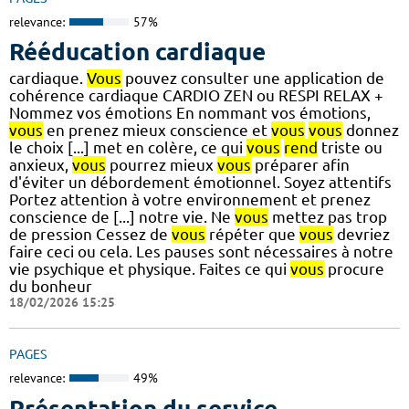
relevance:
57%
Rééducation cardiaque
cardiaque.
Vous
pouvez consulter une application de
cohérence cardiaque CARDIO ZEN ou RESPI RELAX +
Nommez vos émotions En nommant vos émotions,
vous
en prenez mieux conscience et
vous
vous
donnez
le choix [...] met en colère, ce qui
vous
rend
triste ou
anxieux,
vous
pourrez mieux
vous
préparer afin
d'éviter un débordement émotionnel. Soyez attentifs
Portez attention à votre environnement et prenez
conscience de [...] notre vie. Ne
vous
mettez pas trop
de pression Cessez de
vous
répéter que
vous
devriez
faire ceci ou cela. Les pauses sont nécessaires à notre
vie psychique et physique. Faites ce qui
vous
procure
du bonheur
18/02/2026 15:25
PAGES
relevance:
49%
Présentation du service