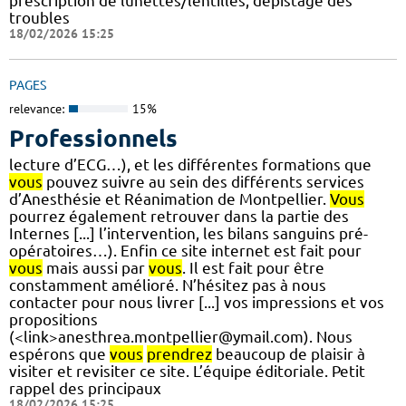
prescription de lunettes/lentilles, dépistage des
troubles
18/02/2026 15:25
PAGES
relevance:
15%
Professionnels
lecture d’ECG…), et les différentes formations que
vous
pouvez suivre au sein des différents services
d’Anesthésie et Réanimation de Montpellier.
Vous
pourrez également retrouver dans la partie des
Internes [...] l’intervention, les bilans sanguins pré-
opératoires…). Enfin ce site internet est fait pour
vous
mais aussi par
vous
. Il est fait pour être
constamment amélioré. N’hésitez pas à nous
contacter pour nous livrer [...] vos impressions et vos
propositions
(<link>anesthrea.montpellier@ymail.com). Nous
espérons que
vous
prendrez
beaucoup de plaisir à
visiter et revisiter ce site. L’équipe éditoriale. Petit
rappel des principaux
18/02/2026 15:25