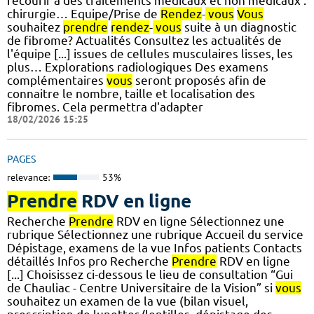
recourir à des traitements médicaux et non médicaux :
chirurgie… Equipe/Prise de
Rendez
-
vous
Vous
souhaitez
prendre
rendez
-
vous
suite à un diagnostic
de fibrome? Actualités Consultez les actualités de
l'équipe [...] issues de cellules musculaires lisses, les
plus… Explorations radiologiques Des examens
complémentaires
vous
seront proposés afin de
connaitre le nombre, taille et localisation des
fibromes. Cela permettra d'adapter
18/02/2026 15:25
PAGES
relevance:
53%
Prendre
RDV en ligne
Recherche
Prendre
RDV en ligne Sélectionnez une
rubrique Sélectionnez une rubrique Accueil du service
Dépistage, examens de la vue Infos patients Contacts
détaillés Infos pro Recherche
Prendre
RDV en ligne
[...] Choisissez ci-dessous le lieu de consultation “Gui
de Chauliac - Centre Universitaire de la Vision” si
vous
souhaitez un examen de la vue (bilan visuel,