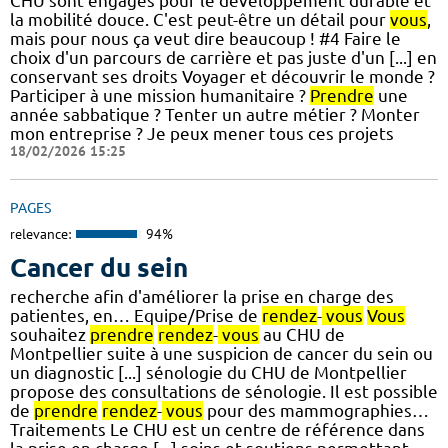
CHU sont engagés pour le développement durable et
la mobilité douce. C'est peut-être un détail pour
vous
,
mais pour nous ça veut dire beaucoup ! #4 Faire le
choix d'un parcours de carrière et pas juste d'un [...] en
conservant ses droits Voyager et découvrir le monde ?
Participer à une mission humanitaire ?
Prendre
une
année sabbatique ? Tenter un autre métier ? Monter
mon entreprise ? Je peux mener tous ces projets
18/02/2026 15:25
PAGES
relevance:
94%
Cancer du sein
recherche afin d'améliorer la prise en charge des
patientes, en… Equipe/Prise de
rendez
-
vous
Vous
souhaitez
prendre
rendez
-
vous
au CHU de
Montpellier suite à une suspicion de cancer du sein ou
un diagnostic [...] sénologie du CHU de Montpellier
propose des consultations de sénologie. Il est possible
de
prendre
rendez
-
vous
pour des mammographies…
Traitements Le CHU est un centre de référence dans