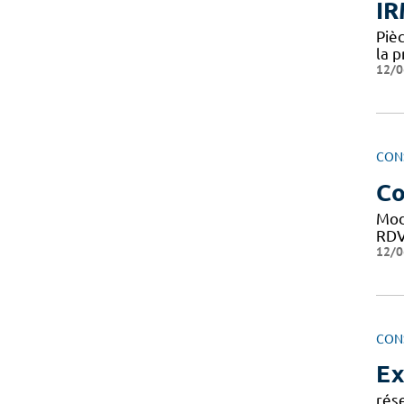
IR
Piè
la p
12/0
CON
Co
Mo
RDV 
12/0
CON
Ex
rés