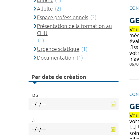
Adulte
(2)
CON
Espace professionnels
(3)
GE
Présentation de la formation au
Vou
CHU
méd
(1)
éva
l’is
Urgence sciatique
(1)
vot
Documentation
(1)
n’a
05/0
Par date de création
CON
Du
GE
Vou
à
vot
[...
soin
bila