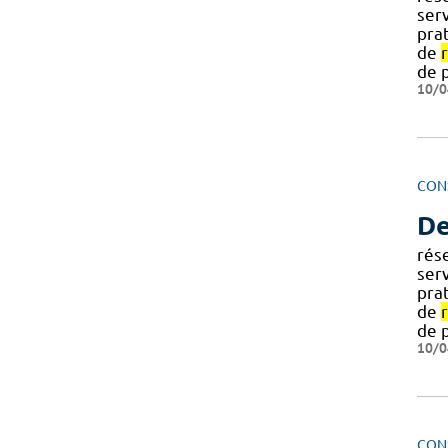
ser
prat
de
de 
10/0
CON
De
rés
ser
prat
de
de 
10/0
CON