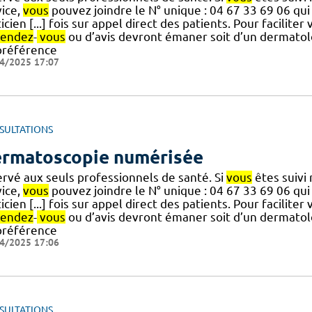
vice,
vous
pouvez joindre le N° unique : 04 67 33 69 06 qu
icien [...] fois sur appel direct des patients. Pour facilit
rendez
-
vous
ou d’avis devront émaner soit d’un dermatolo
préférence
4/2025 17:07
SULTATIONS
rmatoscopie numérisée
ervé aux seuls professionnels de santé. Si
vous
êtes suivi
vice,
vous
pouvez joindre le N° unique : 04 67 33 69 06 qu
icien [...] fois sur appel direct des patients. Pour facilit
rendez
-
vous
ou d’avis devront émaner soit d’un dermatolo
préférence
4/2025 17:06
SULTATIONS