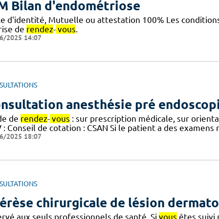
M Bilan d'endométriose
ce d'identité, Mutuelle ou attestation 100% Les condition
rise de
rendez
-
vous
.
6/2025 14:07
SULTATIONS
nsultation anesthésie pré endoscop
de de
rendez
-
vous
: sur prescription médicale, sur orient
: Conseil de cotation : CSAN Si le patient a des examens 
6/2025 18:07
SULTATIONS
érèse chirurgicale de lésion dermat
ervé aux seuls professionnels de santé. Si
vous
êtes suivi