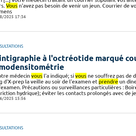
rs.
Vous
n’avez pas besoin de venir un jeun. Courrier de v
mens
8/2025 17:34
SULTATIONS
intigraphie à l'octréotide marqué co
modensitométrie
votre médecin
vous
l'a indiqué; si
vous
ne souffrez pas de d
 d'X-prep la veille au soir de l'examen et
prendre
un dîne
'examen. Précautions ou surveillances particulières : Boir
triction hydrique); éviter les contacts prolongés avec de 
6/2025 15:56
SULTATIONS