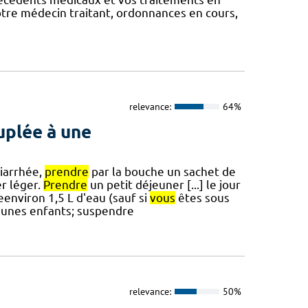
otre médecin traitant, ordonnances en cours,
relevance:
64%
uplée à une
iarrhée,
prendre
par la bouche un sachet de
r léger.
Prendre
un petit déjeuner [...] le jour
eenviron 1,5 L d'eau (sauf si
vous
êtes sous
jeunes enfants; suspendre
relevance:
50%