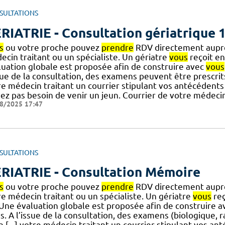
SULTATIONS
RIATRIE - Consultation gériatrique 1
s
ou votre proche pouvez
prendre
RDV directement auprès
ecin traitant ou un spécialiste. Un gériatre
vous
reçoit en
luation globale est proposée afin de construire avec
vous
sue de la consultation, des examens peuvent être prescrits
re médecin traitant un courrier stipulant vos antécédent
vez pas besoin de venir un jeun. Courrier de votre médec
8/2025 17:47
SULTATIONS
RIATRIE - Consultation Mémoire
s
ou votre proche pouvez
prendre
RDV directement auprès
re médecin traitant ou un spécialiste. Un gériatre
vous
reç
] Une évaluation globale est proposée afin de construire 
s. A l’issue de la consultation, des examens (biologique, 
n [...] votre médecin traitant un courrier stipulant vos 