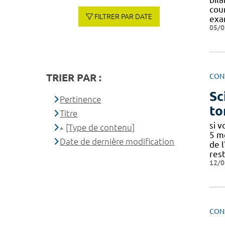
cou
FILTRER PAR DATE
exa
05/0
TRIER PAR :
CON
Sc
Pertinence
to
Titre
si 
[Type de contenu]
5 mg
Date de dernière modification
de l
res
12/0
CON