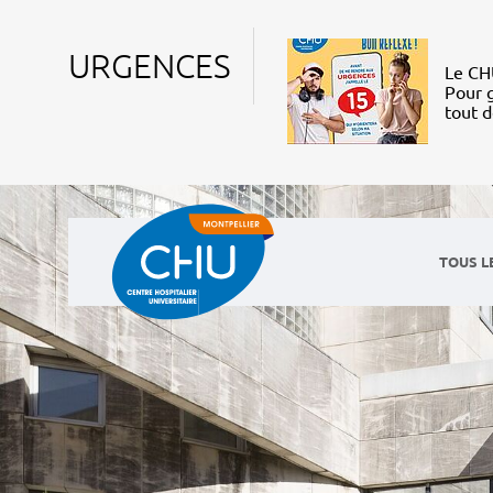
URGENCES
Le CHU
Pour g
tout 
TOUS L