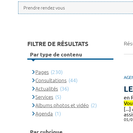
FILTRE DE RÉSULTATS
Résu
Par type de contenu
Pages
(230)
AGE
Consultations
(44)
LE
Actualités
(36)
Services
(5)
en 
Vou
Albums photos et vidéo
(2)
[...
Agenda
(1)
assi
05/0
Par rubrique