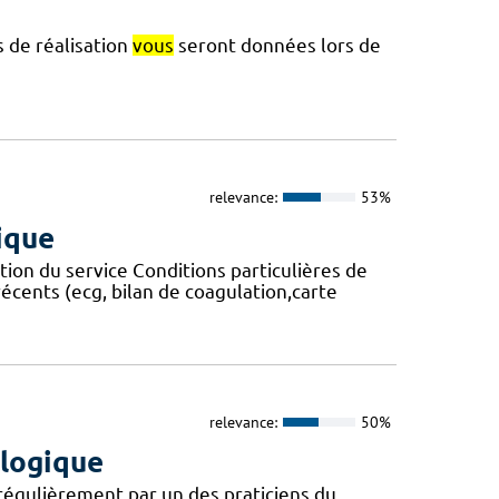
s de réalisation
vous
seront données lors de
relevance:
53%
ique
ation du service Conditions particulières de
récents (ecg, bilan de coagulation,carte
relevance:
50%
ologique
 régulièrement par un des praticiens du