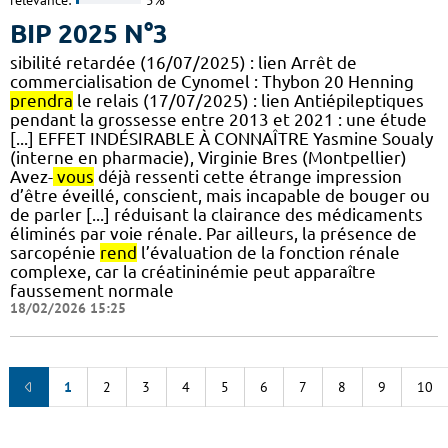
relevance:
5%
BIP 2025 N°3
sibilité retardée (16/07/2025) : lien Arrêt de
commercialisation de Cynomel : Thybon 20 Henning
prendra
le relais (17/07/2025) : lien Antiépileptiques
pendant la grossesse entre 2013 et 2021 : une étude
[...] EFFET INDÉSIRABLE À CONNAÎTRE Yasmine Soualy
(interne en pharmacie), Virginie Bres (Montpellier)
Avez-
vous
déjà ressenti cette étrange impression
d’être éveillé, conscient, mais incapable de bouger ou
de parler [...] réduisant la clairance des médicaments
éliminés par voie rénale. Par ailleurs, la présence de
sarcopénie
rend
l’évaluation de la fonction rénale
complexe, car la créatininémie peut apparaître
faussement normale
18/02/2026 15:25
1
2
3
4
5
6
7
8
9
10