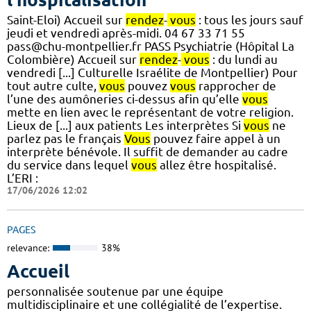
Saint-Eloi) Accueil sur
rendez
-
vous
: tous les jours sauf
jeudi et vendredi après-midi. 04 67 33 71 55
pass@chu-montpellier.fr PASS Psychiatrie (Hôpital La
Colombière) Accueil sur
rendez
-
vous
: du lundi au
vendredi [...] Culturelle Israélite de Montpellier) Pour
tout autre culte,
vous
pouvez
vous
rapprocher de
l’une des aumôneries ci-dessus afin qu’elle
vous
mette en lien avec le représentant de votre religion.
Lieux de [...] aux patients Les interprètes Si
vous
ne
parlez pas le français
Vous
pouvez faire appel à un
interprète bénévole. Il suffit de demander au cadre
du service dans lequel
vous
allez être hospitalisé.
L’ERI :
17/06/2026 12:02
PAGES
relevance:
38%
Accueil
personnalisée soutenue par une équipe
multidisciplinaire et une collégialité de l’expertise.