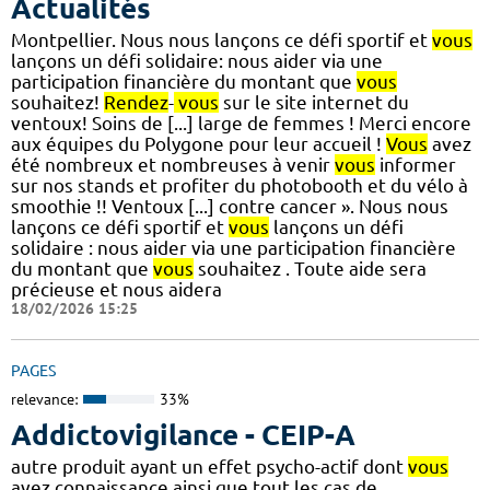
Actualités
Montpellier. Nous nous lançons ce défi sportif et
vous
lançons un défi solidaire: nous aider via une
participation financière du montant que
vous
souhaitez!
Rendez
-
vous
sur le site internet du
ventoux! Soins de [...] large de femmes ! Merci encore
aux équipes du Polygone pour leur accueil !
Vous
avez
été nombreux et nombreuses à venir
vous
informer
sur nos stands et profiter du photobooth et du vélo à
smoothie !! Ventoux [...] contre cancer ». Nous nous
lançons ce défi sportif et
vous
lançons un défi
solidaire : nous aider via une participation financière
du montant que
vous
souhaitez . Toute aide sera
précieuse et nous aidera
18/02/2026 15:25
PAGES
relevance:
33%
Addictovigilance - CEIP-A
autre produit ayant un effet psycho-actif dont
vous
avez connaissance ainsi que tout les cas de