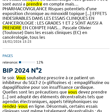
sont aussi a
prendre
en compte mais…
PHARMACOVIGILANCE Risques potentiels d'une
exposition chronique au minoxidil topique [...] EFFETS
INDESIRABLES DANS LES ESSAIS CLINIQUES EN
CANCEROLOGIE : LES GRADES 1 ET 2 SONT AUSSI A
PRENDRE
EN COMPTE MAIS… Pascale Olivier
(Toulouse) Dans les essais cliniques (EC) en
cancérologie, tous les
18/02/2026 15:25
PAGES
relevance:
12%
BIP 2024 N°2
le soir.
Vous
souhaitez prescrire à ce patient un
inhibiteur du SGLT-2 (« gliflozines ») : empagliflozine ou
dapagliflozine pour son insuffisance cardiaque.
Quelles sont les précautions que
vous
devez prendre
[...] ont adopté des éléments décentralisés tels que
agendas électroniques, appels téléphoniques ou
rendez
-
vous
en ligne. Désormais, certains essais
cliniques sont même totalement décentralisés : du