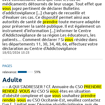
médicaments détournés de leur usage. Tout effet que
vous
jugez pertinent de déclarer Bulletins
d'addictovigilance [...] chargés de recueillir et
d’évaluer ces cas. Ce dispositif permet ainsi aux
autorités de santé de
prendre
toute mesure adaptée
pour préserver la santé publique. Il est également un
instrument d’information [...] informer le Centre
d’Addictovigilance de sa région Les éducateurs, les
patients… Comment déclarer ? Si
vous
résidez dans
les départements 11, 30, 34, 48, 66, effectuez votre
déclaration au Centre d'Addictovigilance
18/02/2026 15:25
PAGES
relevance:
59%
Adulte
-- -- A QUI S'ADRESSER ? Cf. Annuaire du CSO
PRENDRE
RENDEZ
-
VOUS
AU CSO Si
vous
êtes en situation
d'obésité complexe et que
vous
souhaitez
prendre
rendez
-
vous
au CSO Occitanie-Est, veuillez contactez
l'un [...] initial avec l’équipe pluridisciplinaire, puis de